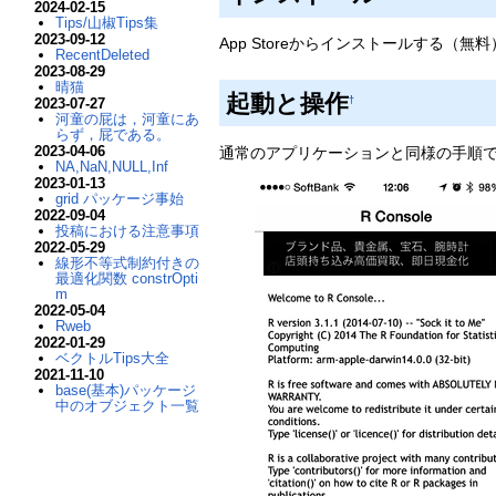
2024-02-15
Tips/山椒Tips集
2023-09-12
App Storeからインストールする（無料
RecentDeleted
2023-08-29
晴猫
起動と操作
†
2023-07-27
河童の屁は，河童にあ
らず，屁である。
2023-04-06
通常のアプリケーションと同様の手順
NA,NaN,NULL,Inf
2023-01-13
grid パッケージ事始
2022-09-04
投稿における注意事項
2022-05-29
線形不等式制約付きの
最適化関数 constrOpti
m
2022-05-04
Rweb
2022-01-29
ベクトルTips大全
2021-11-10
base(基本)パッケージ
中のオブジェクト一覧