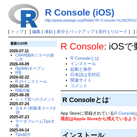
R Console (iOS)
http://www.okadajp.org/RWiki/?R+Console+%28iOS%2
[
トップ
] [
編集
|
凍結
|
差分
|
バックアップ
|
添付
|
リロード
] [
R Console
: iO
最新の20件
2026-07-11
CRAN国内ミラーの使
R Consoleとは
い方
インストール
2026-04-09
RjpWikiオープン
起動と操作
R史
日本語は非対応
2026-02-22
関連サイト
R のインストール
コメント
2026-02-20
R掲示板
2025-08-28
R Consoleとは
トップ頁へのコメント
†
2025-07-24
Ｑ＆Ａ (初級者コース)/
18
App Storeに登録されている
R Console
2025-07-23
現在はApple Storeから消えているよ
データフレームTips大
全
2025-04-14
インストール
Tips紹介
†