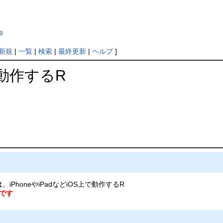
9
新規
|
一覧
|
検索
|
最終更新
|
ヘルプ
]
Sで動作するR
は、iPhoneやiPadなどiOS上で動作するR
うです