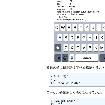
変数の値に日本語文字列を格納すること
> a <- "あ"

> a

[1] "\343\201\202"
ローケルを確認したらCになっていた。
> Sys.getlocale()

[1] "C"