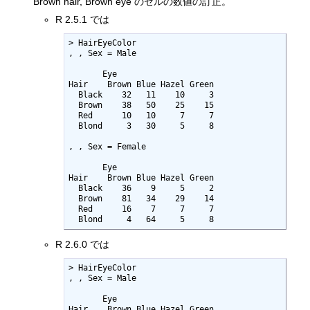
Brown hair, Brown eye のセルの数値の訂正。
R 2.5.1 では
> HairEyeColor

, , Sex = Male

       Eye

Hair    Brown Blue Hazel Green

  Black    32   11    10     3

  Brown    38   50    25    15

  Red      10   10     7     7

  Blond     3   30     5     8

, , Sex = Female

       Eye

Hair    Brown Blue Hazel Green

  Black    36    9     5     2

  Brown    81   34    29    14

  Red      16    7     7     7

  Blond     4   64     5     8
R 2.6.0 では
> HairEyeColor

, , Sex = Male 

       Eye

Hair    Brown Blue Hazel Green
