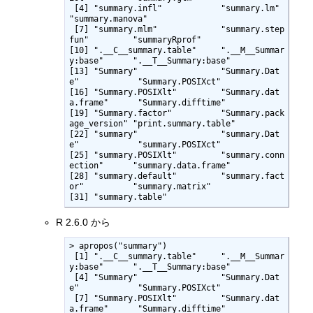
 [4] "summary.infl"            "summary.lm"              
"summary.manova"         

 [7] "summary.mlm"             "summary.step
fun"         "summaryRprof"           

[10] ".__C__summary.table"     ".__M__Summar
y:base"      ".__T__Summary:base"     

[13] "Summary"                 "Summary.Dat
e"            "Summary.POSIXct"        

[16] "Summary.POSIXlt"         "Summary.dat
a.frame"      "Summary.difftime"       

[19] "Summary.factor"          "Summary.pack
age_version" "print.summary.table"    

[22] "summary"                 "summary.Dat
e"            "summary.POSIXct"        

[25] "summary.POSIXlt"         "summary.conn
ection"      "summary.data.frame"     

[28] "summary.default"         "summary.fact
or"          "summary.matrix"         

[31] "summary.table"          
R 2.6.0 から
> apropos("summary")

 [1] ".__C__summary.table"     ".__M__Summar
y:base"      ".__T__Summary:base"     

 [4] "Summary"                 "Summary.Dat
e"            "Summary.POSIXct"        

 [7] "Summary.POSIXlt"         "Summary.dat
a.frame"      "Summary.difftime"       
