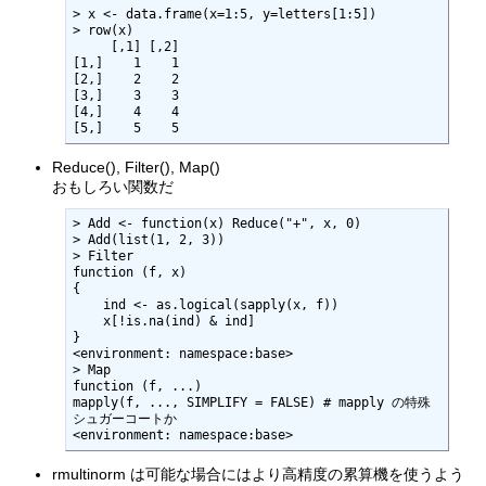
> x <- data.frame(x=1:5, y=letters[1:5])

> row(x)

     [,1] [,2]

[1,]    1    1

[2,]    2    2

[3,]    3    3

[4,]    4    4

[5,]    5    5
Reduce(), Filter(), Map()
おもしろい関数だ
> Add <- function(x) Reduce("+", x, 0)

> Add(list(1, 2, 3))

> Filter

function (f, x) 

{

    ind <- as.logical(sapply(x, f))

    x[!is.na(ind) & ind]

}

<environment: namespace:base>

> Map

function (f, ...) 

mapply(f, ..., SIMPLIFY = FALSE) # mapply の特殊
シュガーコートか

<environment: namespace:base>
rmultinorm は可能な場合にはより高精度の累算機を使うよう