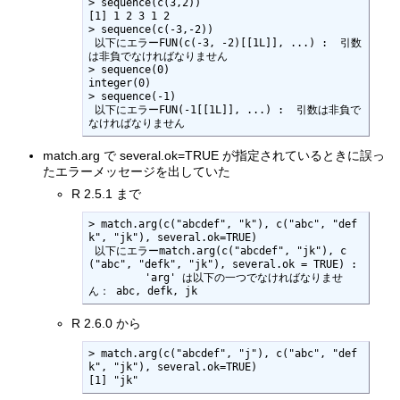
> sequence(c(3,2))

[1] 1 2 3 1 2

> sequence(c(-3,-2))

 以下にエラーFUN(c(-3, -2)[[1L]], ...) :  引数
は非負でなければなりません

> sequence(0)

integer(0)

> sequence(-1)

 以下にエラーFUN(-1[[1L]], ...) :  引数は非負で
なければなりません
match.arg で several.ok=TRUE が指定されているときに誤っ
たエラーメッセージを出していた
R 2.5.1 まで
> match.arg(c("abcdef", "k"), c("abc", "def
k", "jk"), several.ok=TRUE)

 以下にエラーmatch.arg(c("abcdef", "jk"), c
("abc", "defk", "jk"), several.ok = TRUE) : 

	 'arg' は以下の一つでなければなりませ
ん： abc, defk, jk
R 2.6.0 から
> match.arg(c("abcdef", "j"), c("abc", "def
k", "jk"), several.ok=TRUE)

[1] "jk"