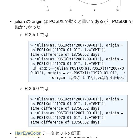
julian の origin は POSIXt で動くと書いてあるが，POSIXlt で
動かなかった
R 2.5.1 では
> julian(as.POSIXct("2007-09-01"), origin = 
as.POSIXct("1970-01-01", tz="GMT"))

Time difference of 13756.62 days

> julian(as.POSIXlt("2007-09-01"), origin = 
as.POSIXlt("1970-01-01", tz="GMT"))

 以下にエラーjulian.POSIXt(as.POSIXlt("2007-0
9-01"), origin = as.POSIXlt("1970-01-01",  : 

	 'origin' は長さ 1 でなければなりません
R 2.6.0 では
> julian(as.POSIXct("2007-09-01"), origin = 
as.POSIXct("1970-01-01", tz="GMT"))

Time difference of 13756.62 days

> julian(as.POSIXlt("2007-09-01"), origin = 
as.POSIXlt("1970-01-01", tz="GMT"))

Time difference of 13756.62 days
HairEyeColor
データセットの訂正