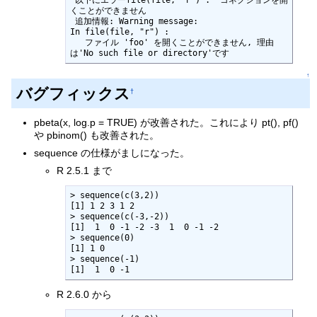
くことができません

 追加情報: Warning message:

In file(file, "r") :

   ファイル 'foo' を開くことができません, 理由
は'No such file or directory'です
↑
バグフィックス
†
pbeta(x, log.p = TRUE) が改善された。これにより pt(), pf()
や pbinom() も改善された。
sequence の仕様がましになった。
R 2.5.1 まで
> sequence(c(3,2))

[1] 1 2 3 1 2

> sequence(c(-3,-2))

[1]  1  0 -1 -2 -3  1  0 -1 -2

> sequence(0)

[1] 1 0

> sequence(-1)

[1]  1  0 -1
R 2.6.0 から