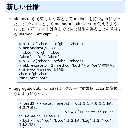
新しい仕様
†
abbreviate() が新しい引数として method を持つようになっ
た。オプションとして method="both.sides" が使えるように
なった（デフォルトは今までと同じ結果を得ることを意味す
る method="left.kept"）。
> x <- c("abcd", "efgh", "abce")

> abbreviate(x, 2)

  abcd   efgh   abce 

"abcd"   "ef" "abce" 

> x <- c("abcd", "efgh", "abce")

> abbreviate(x, 2, method="both") # "ce"が省略形と
いえるかどうかはかなり疑問

abcd efgh abce 

"ab" "ef" "ce" 
aggregate.data.frame() は，グループ変数を factor に変換し
ないようになった。
> testDF <- data.frame(v1 = c(1,3,5,7,8,3,5,NA,
4,5,7,9),

+                      v2 = c(11,33,55,77,88,33,
55,NA,44,55,77,99) )

> by1 <- c("red","blue",1,2,NA,"big",1,2,"red",
1,NA,12)
