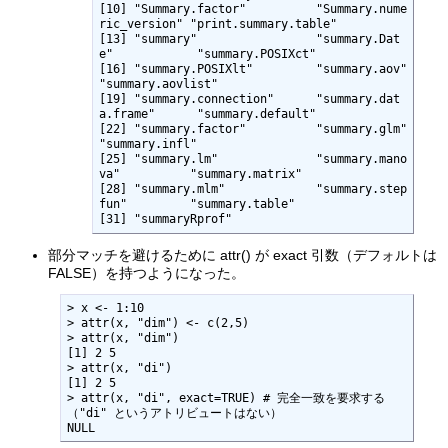
[10] "Summary.factor"          "Summary.nume
ric_version" "print.summary.table"    

[13] "summary"                 "summary.Dat
e"            "summary.POSIXct"        

[16] "summary.POSIXlt"         "summary.aov"             
"summary.aovlist"        

[19] "summary.connection"      "summary.dat
a.frame"      "summary.default"        

[22] "summary.factor"          "summary.glm"             
"summary.infl"           

[25] "summary.lm"              "summary.mano
va"          "summary.matrix"         

[28] "summary.mlm"             "summary.step
fun"         "summary.table"          

[31] "summaryRprof"           
部分マッチを避けるために attr() が exact 引数（デフォルトは
FALSE）を持つようになった。
> x <- 1:10

> attr(x, "dim") <- c(2,5)

> attr(x, "dim")

[1] 2 5

> attr(x, "di")

[1] 2 5

> attr(x, "di", exact=TRUE) # 完全一致を要求する
（"di" というアトリビュートはない）

NULL