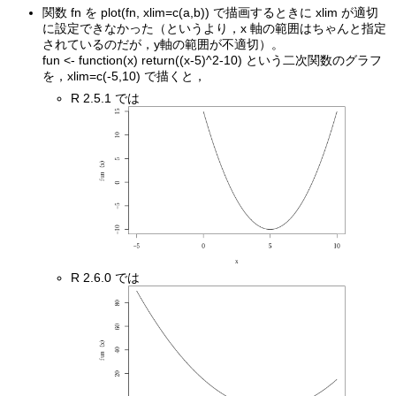
関数 fn を plot(fn, xlim=c(a,b)) で描画するときに xlim が適切
に設定できなかった（というより，x 軸の範囲はちゃんと指定
されているのだが，y軸の範囲が不適切）。
fun <- function(x) return((x-5)^2-10) という二次関数のグラフ
を，xlim=c(-5,10) で描くと，
R 2.5.1 では
R 2.6.0 では