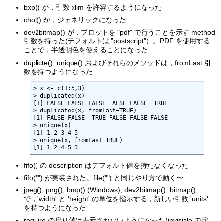
bxp() が，引数 xlim を許容するようになった
chol() が，ジェネリックになった
dev2bitmap() が，プロットを "pdf" で行うことを示す method
引数を持った(デフォルトは "postscript"）。PDF を使用する
ことで，半透明色を使えることになった
duplicte(), unique() およびそれらのメソッドは，fromLast 引
数を持つようになった
> x <- c(1:5,3)

> duplicated(x)

[1] FALSE FALSE FALSE FALSE FALSE  TRUE

> duplicated(x, fromLast=TRUE)

[1] FALSE FALSE  TRUE FALSE FALSE FALSE

> unique(x)

[1] 1 2 3 4 5

> unique(x, fromLast=TRUE)

[1] 1 2 4 5 3
fifo() の description はデフォルト値を持たなくなった
fifo("") が実装された。file("") と同じやり方で動く〜
jpeg(), png(), bmp() (Windows), dev2bitmap(), bitmap()
で，'width' と 'height' の単位を指示する，新しい引数 'units'
を持つようになった
require の戻り値は表示されないようになった(invisible で戻