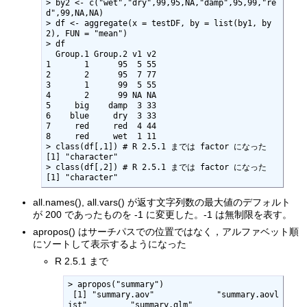
> by2 <- c("wet","dry",99,95,NA,"damp",95,99,"re
d",99,NA,NA)

> df <- aggregate(x = testDF, by = list(by1, by
2), FUN = "mean")

> df

  Group.1 Group.2 v1 v2

1       1      95  5 55

2       2      95  7 77

3       1      99  5 55

4       2      99 NA NA

5     big    damp  3 33

6    blue     dry  3 33

7     red     red  4 44

8     red     wet  1 11

> class(df[,1]) # R 2.5.1 までは factor になった

[1] "character"

> class(df[,2]) # R 2.5.1 までは factor になった

[1] "character"
all.names(), all.vars() が返す文字列数の最大値のデフォルト
が 200 であったものを -1 に変更した。-1 は無制限を表す。
apropos() はサーチパスでの位置ではなく，アルファベット順
にソートして表示するようになった
R 2.5.1 まで
> apropos("summary")

 [1] "summary.aov"             "summary.aovl
ist"         "summary.glm"            
