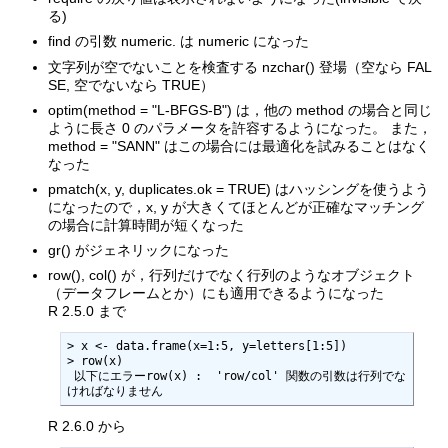
る)
find の引数 numeric. は numeric になった
文字列が空でないことを検査する nzchar() 登場（空なら FAL
SE, 空でないなら TRUE）
optim(method = "L-BFGS-B") は，他の method の場合と同じ
ように長さ 0 のパラメータを許容するようになった。 また，
method = "SANN" はこの場合には最適化を試みることはなく
なった
pmatch(x, y, duplicates.ok = TRUE) はハッシングを使うよう
になったので，x, y が大きくてほとんどが正確なマッチング
の場合に計算時間が短くなった
gr() がジェネリックになった
row(), col() が，行列だけでなく行列のようなオブジェクト
（データフレームとか）にも適用できるようになった
R 2.5.0 まで
> x <- data.frame(x=1:5, y=letters[1:5])

> row(x)

 以下にエラーrow(x) :  'row/col' 関数の引数は行列でな
ければなりません
R 2.6.0 から