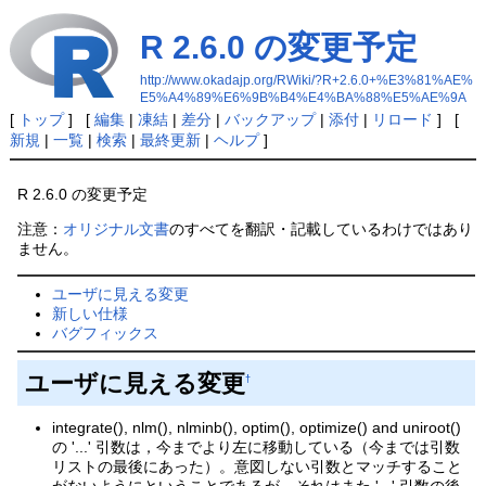
R 2.6.0 の変更予定
http://www.okadajp.org/RWiki/?R+2.6.0+%E3%81%AE%
E5%A4%89%E6%9B%B4%E4%BA%88%E5%AE%9A
[
トップ
] [
編集
|
凍結
|
差分
|
バックアップ
|
添付
|
リロード
] [
新規
|
一覧
|
検索
|
最終更新
|
ヘルプ
]
R 2.6.0 の変更予定
注意：
オリジナル文書
のすべてを翻訳・記載しているわけではあり
ません。
ユーザに見える変更
新しい仕様
バグフィックス
ユーザに見える変更
†
integrate(), nlm(), nlminb(), optim(), optimize() and uniroot()
の '...' 引数は，今までより左に移動している（今までは引数
リストの最後にあった）。意図しない引数とマッチすること
がないようにということであるが，それはまた '...' 引数の後