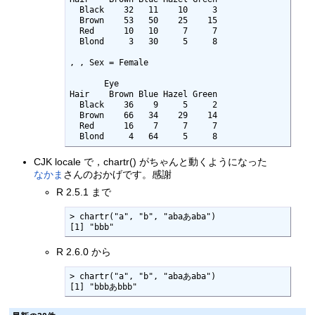
  Black    32   11    10     3

  Brown    53   50    25    15

  Red      10   10     7     7

  Blond     3   30     5     8

, , Sex = Female

       Eye

Hair    Brown Blue Hazel Green

  Black    36    9     5     2

  Brown    66   34    29    14

  Red      16    7     7     7

  Blond     4   64     5     8
CJK locale で，chartr() がちゃんと動くようになった
なかま
さんのおかげです。感謝
R 2.5.1 まで
> chartr("a", "b", "abaあaba")

[1] "bbb"
R 2.6.0 から
> chartr("a", "b", "abaあaba")

[1] "bbbあbbb"