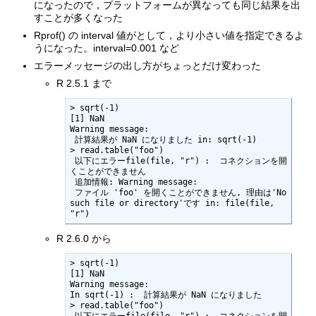
になったので，プラットフォームが異なっても同じ結果を出
すことが多くなった
Rprof() の interval 値がとして，より小さい値を指定できるよ
うになった。interval=0.001 など
エラーメッセージの出し方がちょっとだけ変わった
R 2.5.1 まで
> sqrt(-1)

[1] NaN

Warning message:

 計算結果が NaN になりました in: sqrt(-1) 

> read.table("foo")

 以下にエラーfile(file, "r") :  コネクションを開
くことができません

 追加情報: Warning message:

 ファイル 'foo' を開くことができません, 理由は'No 
such file or directory'です in: file(file, 
"r") 
R 2.6.0 から
> sqrt(-1)

[1] NaN

Warning message:

In sqrt(-1) :  計算結果が NaN になりました

> read.table("foo")

 以下にエラーfile(file, "r") :  コネクションを開