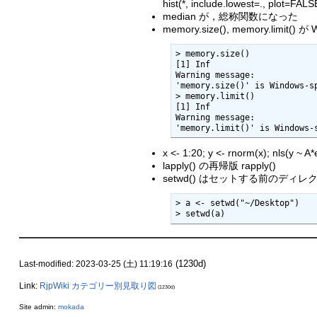
hist(*, include.lowest=., plot=FA
median が，総称関数になった
memory.size(), memory.li
> memory.size()

[1] Inf

Warning message:

'memory.size()' is Windows-sp
> memory.limit()

[1] Inf

Warning message:

'memory.limit()' is Windows-
x <- 1:20; y <- rnorm(x)
lapply() の再帰版 rapply()
setwd() はセットする前のディレ
> a <- setwd("~/Desktop")

> setwd(a)
(1230d)
Last-modified: 2023-03-25 (土) 11:19:16
Link:
RjpWiki カテゴリー別見取り図
(1230d)
Site admin:
mokada