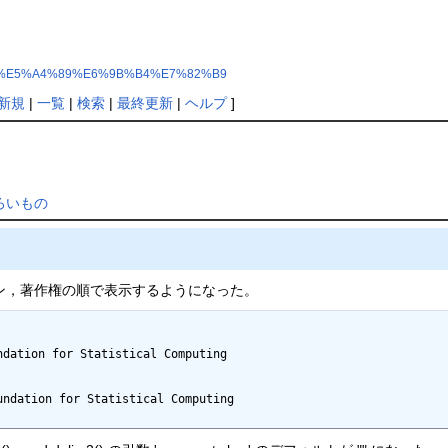
81%AE%E5%A4%89%E6%9B%B4%E7%82%B9
新規
|
一覧
|
検索
|
最終更新
|
ヘルプ
]
ろいもの
ン，著作権の順で表示するようになった。
dation for Statistical Computing

ndation for Statistical Computing
