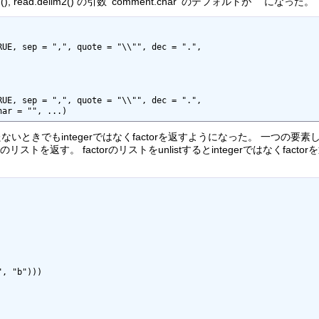
.delim(), read.delim2() の引数 'comment.char' のデフォルトが "" になった。
RUE, sep = ",", quote = "\\"", dec = ".", 

                                          

RUE, sep = ",", quote = "\\"", dec = ".", 

har = "", ...)                            
たないときでもintegerではなくfactorを返すようになった。 一つの要素しか持
ストを返す。 factorのリストをunlistするとintegerではなくfactorを返
, "b")))
