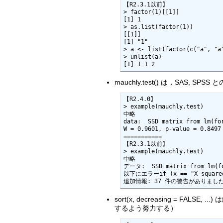
【R2.3.1以前】

> factor(1)[[1]]

[1] 1

> as.list(factor(1))

[[1]]

[1] "1"

> a <- list(factor(c("a", "a"
> unlist(a)

[1] 1 1 2
mauchly.test() は，SAS,
【R2.4.0】

> example(mauchly.test)

中略

data:  SSD matrix from lm(for
W = 0.9601, p-value = 0.8497

===========

【R2.3.1以前】

> example(mauchly.test)

中略

データ:  SSD matrix from lm(fo
以下にエラーif (x == "X-squar
追加情報: 37 件の警告がありました 
sort(x, decreasing =
するよう努力する）