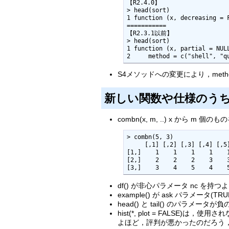
【R2.4.0】

> head(sort)                
1 function (x, decreasing = 
===========

【R2.3.1以前】

> head(sort)                
1 function (x, partial = NUL
2     method = c("shell", "q
S4メソッドへの変更により，met
新しい関数や仕様のう
combn(x, m, ..) x から m 
> combn(5, 3)

     [,1] [,2] [,3] [,4] [,5] [,6] [,7] [,8] [,9] [,10]

[1,]    1    1    1    1    1
[2,]    2    2    2    3    3
[3,]    3    4    5    4    
df() が非心パラメータ nc を持
example() が ask パラメータ(
head() と tail() のパラメ
hist(*, plot = FALSE)
よほど，評判が悪かったのだろう