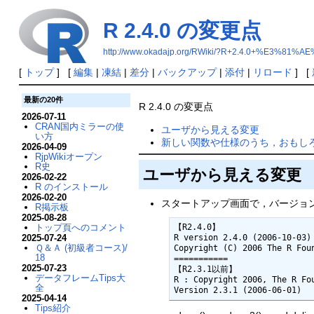
R 2.4.0 の変更点
http://www.okadajp.org/RWiki/?R+2.4.0+%E3%
[
トップ
] [
編集
|
凍結
|
差分
|
バックアップ
|
添付
|
リロード
] [
最新の20件
R 2.4.0 の変更点
2026-07-11
CRAN国内ミラーの使
ユーザから見える変更
い方
新しい関数や仕様のうち，おもし
2026-04-09
RjpWikiオープン
R史
ユーザから見える変更
2026-02-22
R のインストール
2026-02-20
スタートアップ画面で，バージョ
R掲示板
2025-08-28
トップ頁へのコメント
【R2.4.0】

2025-07-24
R version 2.4.0 (2006-10-03)

Ｑ＆Ａ (初級者コース)/
Copyright (C) 2006 The R Foun
18
===========

2025-07-23
【R2.3.1以前】

データフレームTips大
R : Copyright 2006, The R Fou
全
Version 2.3.1 (2006-06-01)
2025-04-14
Tips紹介