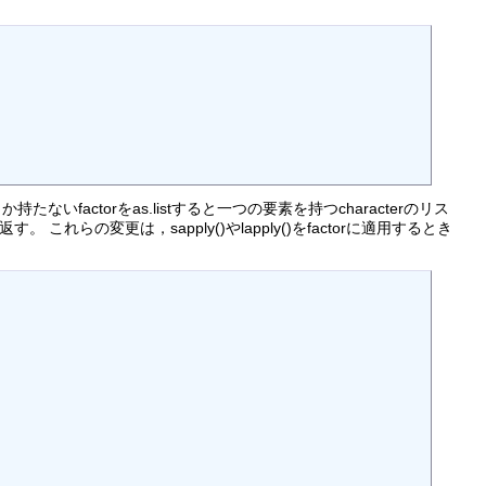
たないfactorをas.listすると一つの要素を持つcharacterのリス
す。 これらの変更は，sapply()やlapply()をfactorに適用するとき