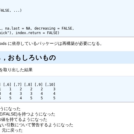
                                                                 
FALSE, ...)                                                      
                                                

L, na.last = NA, decreasing = FALSE, 

uick"), index.return = FALSE)        
hods に依存しているパッケージは再構築が必要になる。
ち，おもしろいもの
個のものを取り出した結果
    1    2    2    2     3

    4    3    3    4     4

5    5    4    5    5     5
つようになった
TRUE/FALSE)を持つようになった
ータが負の値を持てるようになった
は，使用されない引数について警告するようになった
，元に戻った