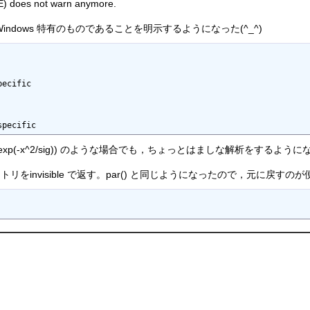
LSE) does not warn anymore.
mit() が Windows 特有のものであることを明示するようになった(^_^)
ecific 

specific 
; nls(y ~ A*exp(-x^2/sig)) のような場合でも，ちょっとはましな解析をするよう
クトリをinvisible で返す。par() と同じようになったので，元に戻す