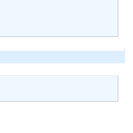
                  

       

↑