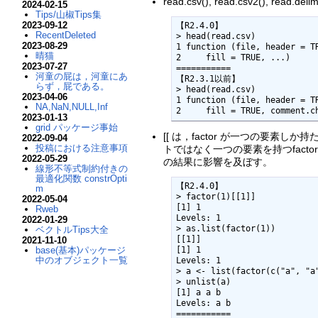
read.csv(), read.csv2(), read
2024-02-15
Tips/山椒Tips集
2023-09-12
【R2.4.0】

RecentDeleted
> head(read.csv)

2023-08-29
1 function (file, header = T
晴猫
2     fill = TRUE, ...)     
2023-07-27
===========

河童の屁は，河童にあ
【R2.3.1以前】

らず，屁である。
> head(read.csv)

2023-04-06
1 function (file, header = T
NA,NaN,NULL,Inf
2     fill = TRUE, comment.c
2023-01-13
grid パッケージ事始
[[ は，factor が一つの要素しか持
2022-09-04
投稿における注意事項
トではなく一つの要素を持つfactorのリ
2022-05-29
の結果に影響を及ぼす。
線形不等式制約付きの
最適化関数 constrOpti
【R2.4.0】

m
> factor(1)[[1]]

2022-05-04
[1] 1

Rweb
Levels: 1

2022-01-29
> as.list(factor(1))

ベクトルTips大全
[[1]]

2021-11-10
base(基本)パッケージ
[1] 1

中のオブジェクト一覧
Levels: 1

> a <- list(factor(c("a", "a"
> unlist(a)

[1] a a b

Levels: a b

===========
