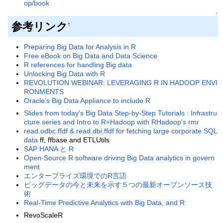
op/book
↑
参考リンク
†
Preparing Big Data for Analysis in R
Free eBook on Big Data and Data Science
R references for handling Big data
Unlocking Big Data with R
REVOLUTION WEBINAR: LEVERAGING R IN HADOOP ENVI
RONMENTS
Oracle’s Big Data Appliance to include R
Slides from today's Big Data Step-by-Step Tutorials : Infrastru
cture series and Intro to R+Hadoop with RHadoop's rmr
read.odbc.ffdf & read.dbi.ffdf for fetching large corporate SQL
data
ff, ffbase and ETLUtils
SAP HANA と R
Open-Source R software driving Big Data analytics in govern
ment
エンタープライズ環境でのR言語
ビッグデータの今と未来を示す５つの最新オープンソース技
術
Real-Time Predictive Analytics with Big Data, and R
RevoScaleR