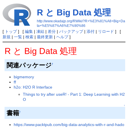
R と Big Data 処理
http://www.okadajp.org/RWiki/?R+%E3%81%A8+Big+Da
ta+%E5%87%A6%E7%90%86
[
トップ
] [
編集
|
凍結
|
差分
|
バックアップ
|
添付
|
リロード
] [
新規
|
一覧
|
検索
|
最終更新
|
ヘルプ
]
R と Big Data 処理
関連パッケージ
†
bigmemory
ff
h2o: H2O R Interface
Things to try after useR! - Part 1: Deep Learning with H2
O
↑
書籍
†
https://www.packtpub.com/big-data-analytics-with-r-and-hado