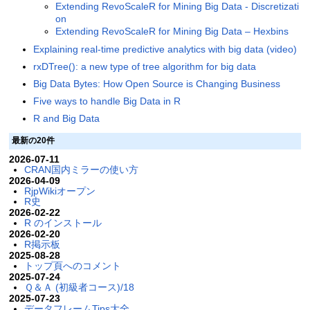
Extending RevoScaleR for Mining Big Data - Discretizati
on
Extending RevoScaleR for Mining Big Data – Hexbins
Explaining real-time predictive analytics with big data (video)
rxDTree(): a new type of tree algorithm for big data
Big Data Bytes: How Open Source is Changing Business
Five ways to handle Big Data in R
R and Big Data
最新の20件
2026-07-11
CRAN国内ミラーの使い方
2026-04-09
RjpWikiオープン
R史
2026-02-22
R のインストール
2026-02-20
R掲示板
2025-08-28
トップ頁へのコメント
2025-07-24
Ｑ＆Ａ (初級者コース)/18
2025-07-23
データフレームTips大全