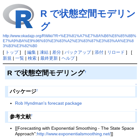
R で状態空間モデリン
グ
http://www.okadajp.org/RWiki/?R+%E3%81%A7%E7%8A%B6%E6%85%8B%
E7%A9%BA%E9%96%93%E3%83%A2%E3%83%87%E3%83%AA%E3%8
3%B3%E3%82%B0
[
トップ
] [
編集
|
凍結
|
差分
|
バックアップ
|
添付
|
リロード
] [
新規
|
一覧
|
検索
|
最終更新
|
ヘルプ
]
R で状態空間モデリング
†
↑
パッケージ
†
Rob Hyndman's forecast package
↑
参考文献
†
[[Forecasting with Exponential Smoothing - The State Space
Approach":
http://www.exponentialsmoothing.net/
]]