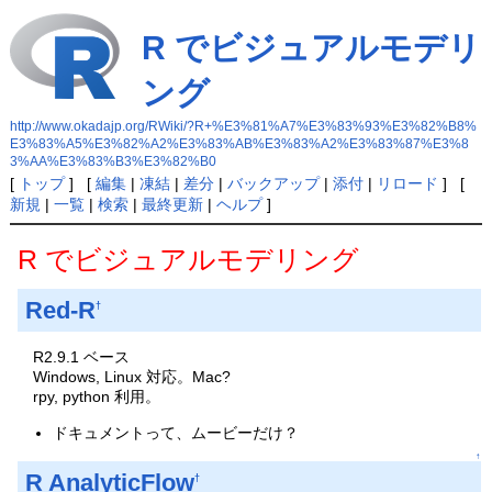
R でビジュアルモデリ
ング
http://www.okadajp.org/RWiki/?R+%E3%81%A7%E3%83%93%E3%82%B8%
E3%83%A5%E3%82%A2%E3%83%AB%E3%83%A2%E3%83%87%E3%8
3%AA%E3%83%B3%E3%82%B0
[
トップ
] [
編集
|
凍結
|
差分
|
バックアップ
|
添付
|
リロード
] [
新規
|
一覧
|
検索
|
最終更新
|
ヘルプ
]
R でビジュアルモデリング
Red-R
†
R2.9.1 ベース
Windows, Linux 対応。Mac?
rpy, python 利用。
ドキュメントって、ムービーだけ？
↑
R AnalyticFlow
†