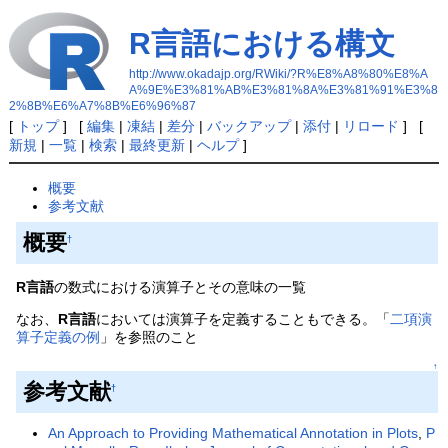
R言語における構文
http://www.okadajp.org/RWiki/?R%E8%A8%80%E8%A
A%9E%E3%81%AB%E3%81%8A%E3%81%91%E3%8
2%8B%E6%A7%8B%E6%96%87
[
トップ
] [
編集
|
凍結
|
差分
|
バックアップ
|
添付
|
リロード
] [
新規
|
一覧
|
検索
|
最終更新
|
ヘルプ
]
概要
参考文献
概要
†
R言語
の数式における演算子とその意味の一覧
なお、
R言語
においては演算子を定義することもできる。「
二項演
算子定義の例
」を参照のこと
↑
参考文献
†
An Approach to Providing Mathematical Annotation in Plots
,
P