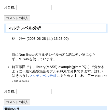
お名前:
↑
マルチレベル分析
林 啓一 (2003-06-28 (土) 13:26:00)
特にNon-linearのマルチレベル分析はRは使い物になら
ず、MLwiNを使っています。
前言撤回です。library(MASS);example(glmmPQL) で分かる
ように一般化線型混合モデルもPQLで分析できます。詳しく
はそのうち
マルチレベル分析
にまとめます --林 啓一
2003-07-2
0 (日) 03:59:41
お名前:
最新の20件