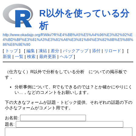
R以外を使っている分
析
http://www.okadajp.org/RWiki/?R%E4%BB%A5%E5%A4%96%E3%82%92%E
4%BD%BF%E3%81%A3%E3%81%A6%E3%81%84%E3%82%8B%E5%88%
86%E6%9E%90
[
トップ
] [
編集
|
凍結
|
差分
|
バックアップ
|
添付
|
リロード
] [
新規
|
一覧
|
検索
|
最終更新
|
ヘルプ
]
（仕方なく）R以外で分析をしている分析 についての掲示板で
す．
分析事例について、Rでもできるのでは？とか確かにやりにく
い…，などのコメントをお願いします。
下の大きなフォームが話題・トピック提供、それぞれの話題の下の
小さなフォームがコメント用です。
お名前:
題名: