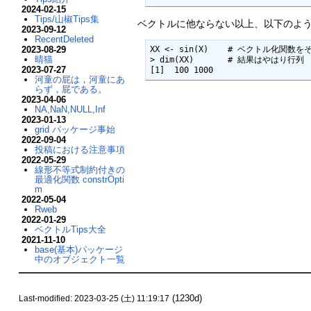
2024-02-15
Tips/山椒Tips集
ベクトルに他ならない以上、以下のよ
2023-09-12
RecentDeleted
XX <- sin(X)    # ベクトル化関数を
2023-08-29
晴猫
> dim(XX)       # 結果はやはり行列

2023-07-27
[1]  100 1000
河童の屁は，河童にあ
らず，屁である。
2023-04-06
NA,NaN,NULL,Inf
2023-01-13
grid パッケージ事始
2022-09-04
投稿における注意事項
2022-05-29
線形不等式制約付きの
最適化関数 constrOpti
m
2022-05-04
Rweb
2022-01-29
ベクトルTips大全
2021-11-10
base(基本)パッケージ
中のオブジェクト一覧
(1230d)
Last-modified: 2023-03-25 (土) 11:19:17