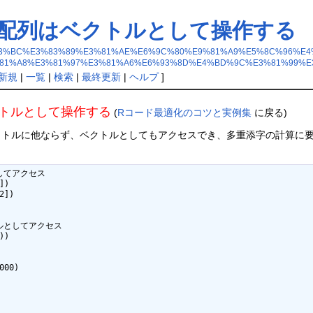
：配列はベクトルとして操作する
%B3%E3%83%BC%E3%83%89%E3%81%AE%E6%9C%80%E9%81%A9%E5%8C%9
81%A8%E3%81%97%E3%81%A6%E6%93%8D%E4%BD%9C%E3%81%99%E
新規
|
一覧
|
検索
|
最終更新
|
ヘルプ
]
トルとして操作する
(
Rコード最適化のコツと実例集
に戻る)
クトルに他ならず、ベクトルとしてもアクセスでき、多重添字の計算に
。
列としてアクセス

クトルとしてアクセス

00)
