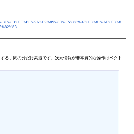
6%E4%BE%8B%EF%BC%9A%E9%85%8D%E5%88%97%E3%81%AF%E3%8
3%82%8B
要する手間の分だけ高速です。次元情報が非本質的な操作はベクト