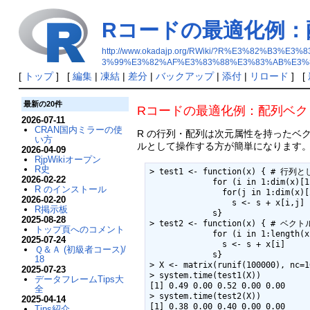
Rコードの最適化例
http://www.okadajp.org/RWiki/?R%E3%82
3%99%E3%82%AF%E3%83%88%E3%83%AB%E3%
[
トップ
] [
編集
|
凍結
|
差分
|
バックアップ
|
添付
|
リロード
] [
最新の20件
Rコードの最適化例：配列ベク
2026-07-11
CRAN国内ミラーの使
R の行列・配列は次元属性を持ったベ
い方
ルとして操作する方が簡単になります
2026-04-09
RjpWikiオープン
R史
> test1 <- function(x) { # 行
2026-02-22
             for (i in 1:dim(x)[1]) 

R のインストール
               for(j in 1:dim(x)[2]) 

2026-02-20
                 s <- s + x[i,j]

R掲示板
             s}

2025-08-28
> test2 <- function(x) { # ベ
トップ頁へのコメント
             for (i in 1:length(x)) 

2025-07-24
               s <- s + x[i]

Ｑ＆Ａ (初級者コース)/
             s}

18
> X <- matrix(runif(100000), nc=10
2025-07-23
> system.time(test1(X))

データフレームTips大
[1] 0.49 0.00 0.52 0.00 0.00

全
> system.time(test2(X))

2025-04-14
[1] 0.38 0.00 0.40 0.00 0.00
Tips紹介