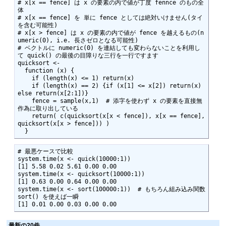
# x[x == fence] は x の要素の内で値が丁度 fennce のもの全
体

# x[x == fence] を 単に fence としては絶対いけません(タイ
を含む可能性)

# x[x > fence] は x の要素の内で値が fence を越えるもの(n
umeric(0), i.e. 長さゼロとなる可能性)

# ベクトルに numeric(0) を連結しても変わらないことを利用し
て quick() の最後の目障りな三行を一行ですます

quicksort <- 

  function (x) {

    if (length(x) <= 1) return(x)

    if (length(x) == 2) {if (x[1] <= x[2]) return(x) 
else return(x[2:1])}

    fence = sample(x,1)  # 添字を使わず x の要素を直接無
作為に取り出している

    return( c(quicksort(x[x < fence]), x[x == fence], 
quicksort(x[x > fence])) )

  }
# 最悪ケースで比較

system.time(x <- quick(10000:1))

[1] 5.58 0.02 5.61 0.00 0.00

system.time(x <- quicksort(10000:1))

[1] 0.63 0.00 0.64 0.00 0.00

system.time(x <- sort(100000:1))  # もちろん組み込み関数 
sort() を使えば一瞬

[1] 0.01 0.00 0.03 0.00 0.00
最新の20件