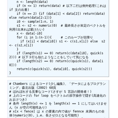
    n <- length(data)  

    if (n <= 1) return(data) # 以下二行は例外処理(これは 
if 文の出番) 

    if (n == 2) {if (data[1] < data[2]) return(data) 
else return(data[2:1])} 

    i0 <- sample(1:n, 1)  

    s1 <- s2 <- numeric(0)  # 最終長さが未定のベクトルを
利用(出来れば避けたい)

    x <- data[-i0]  

    for (i in 1:(n-1)){     # このループが目障り  

      if (x[i] < data[i0]) s1 <- c(s1,x[i]) else  s2 
<- c(s2,x[i]) 

    }  

    if (length(s1) == 0) return(c(data[i0], quick(s
2))) # 以下３行も似たようなことをしていて気になる 

    if (length(s2) == 0) return(c(quick(s1), data[i
0]))  

    return(c(quick(s1), data[i0], quick(s2)))

}
# Chambers によるコード(少し編集)、「データによるプログラン
ミング」森北出版 (2002) 68頁

# ほれぼれする見事なコード(さすが S 言語の開発者！)

# 上のコードの for loop をベクトルの添字操作で隠す(高速化の
おまけつき)

# 条件 length(x) <= 1 を length(x) == 1 にしてはいけませ
ん (x が空の可能性あり)

# x[x < fence] は x の要素の内で値が fennce 未満のもの全
体(numeric(0), i.e. 長さゼロとなる可能性)
