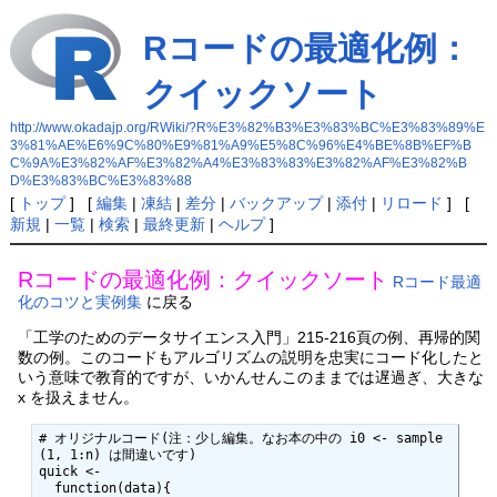
Rコードの最適化例：
クイックソート
http://www.okadajp.org/RWiki/?R%E3%82%B3%E3%83%BC%E3%83%89%E
3%81%AE%E6%9C%80%E9%81%A9%E5%8C%96%E4%BE%8B%EF%B
C%9A%E3%82%AF%E3%82%A4%E3%83%83%E3%82%AF%E3%82%B
D%E3%83%BC%E3%83%88
[
トップ
] [
編集
|
凍結
|
差分
|
バックアップ
|
添付
|
リロード
] [
新規
|
一覧
|
検索
|
最終更新
|
ヘルプ
]
Rコードの最適化例：クイックソート
Rコード最適
化のコツと実例集
に戻る
「工学のためのデータサイエンス入門」215-216頁の例、再帰的関
数の例。このコードもアルゴリズムの説明を忠実にコード化したと
いう意味で教育的ですが、いかんせんこのままでは遅過ぎ、大きな
x を扱えません。
# オリジナルコード(注：少し編集。なお本の中の i0 <- sample
(1, 1:n) は間違いです) 

quick <- 

  function(data){  
