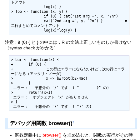
トアウト

               log(x) }

> foo <- function (x, y) {

               if (0) { cat("1st arg =", x, "?n")

               cat("2nd arg =", y, "?n") }          # 
二行まとめてコメントアウト

               log(x)*log(y) }
注意：if (0) { と } の中には，R の文法上正しいものしか書けない
（syntax check がかかる）
> bar <- function(x) {

+ 	if (0) {

+ 		この行はエラーにならないけど，次の行はエラ
ーになる（アッタリ・メーダ）

> 		x <- b±root(b2-4ac)

> 	}

 エラー：   予想外の '}' です  ( "        }" の) 

> 	return(x+1) 

 エラー：  オブジェクト 'x' がありません 

> }

 エラー：   予想外の '}' です  ( "}" の) 
↑
デバッグ用関数 browser()
†
関数定義中に
browser()
を埋め込むと、関数の実行がその時