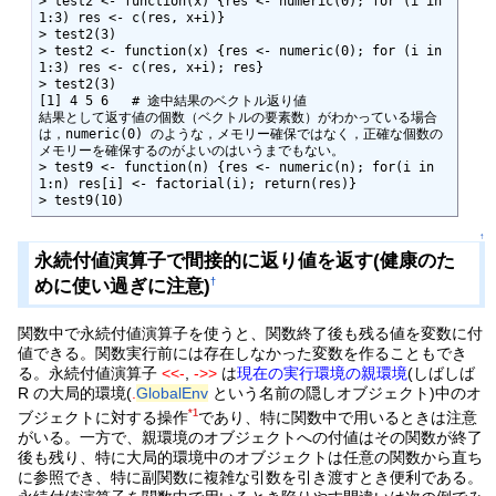
> test2 <- function(x) {res <- numeric(0); for (i in 
1:3) res <- c(res, x+i)}

> test2(3)

> test2 <- function(x) {res <- numeric(0); for (i in 
1:3) res <- c(res, x+i); res}

> test2(3)

[1] 4 5 6   # 途中結果のベクトル返り値

結果として返す値の個数（ベクトルの要素数）がわかっている場合
は，numeric(0) のような，メモリー確保ではなく，正確な個数の
メモリーを確保するのがよいのはいうまでもない。

> test9 <- function(n) {res <- numeric(n); for(i in 
1:n) res[i] <- factorial(i); return(res)}

> test9(10)
↑
永続付値演算子で間接的に返り値を返す(健康のた
めに使い過ぎに注意)
†
関数中で永続付値演算子を使うと、関数終了後も残る値を変数に付
値できる。関数実行前には存在しなかった変数を作ることもでき
る。永続付値演算子
<<-
,
->>
は
現在の実行環境の親環境
(しばしば
R の大局的環境(
.
GlobalEnv
という名前の隠しオブジェクト)中のオ
*1
ブジェクトに対する操作
であり、特に関数中で用いるときは注意
がいる。一方で、親環境のオブジェクトへの付値はその関数が終了
後も残り、特に大局的環境中のオブジェクトは任意の関数から直ち
に参照でき、特に副関数に複雑な引数を引き渡すとき便利である。