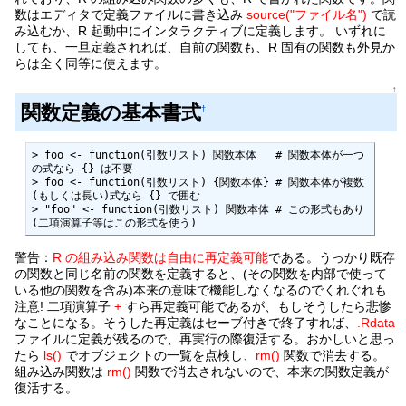
数はエディタで定義ファイルに書き込み
source("ファイル名")
で読
み込むか、R 起動中にインタラクティブに定義します。 いずれに
しても、一旦定義されれば、自前の関数も、R 固有の関数も外見か
らは全く同等に使えます。
↑
関数定義の基本書式
†
> foo <- function(引数リスト) 関数本体   # 関数本体が一つ
の式なら {} は不要

> foo <- function(引数リスト) {関数本体} # 関数本体が複数
(もしくは長い)式なら {} で囲む

> "foo" <- function(引数リスト) 関数本体 # この形式もあり
(二項演算子等はこの形式を使う)
警告：
R の組み込み関数は自由に再定義可能
である。うっかり既存
の関数と同じ名前の関数を定義すると、(その関数を内部で使って
いる他の関数を含み)本来の意味で機能しなくなるのでくれぐれも
注意! 二項演算子
+
すら再定義可能であるが、もしそうしたら悲惨
なことになる。そうした再定義はセーブ付きで終了すれば、
.Rdata
ファイルに定義が残るので、再実行の際復活する。おかしいと思っ
たら
ls()
でオブジェクトの一覧を点検し、
rm()
関数で消去する。
組み込み関数は
rm()
関数で消去されないので、本来の関数定義が
復活する。