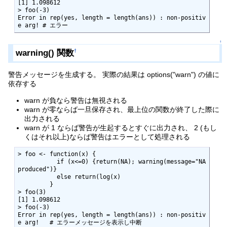
[1] 1.098612

> foo(-3)

Error in rep(yes, length = length(ans)) : non-positiv
e arg! # エラー
↑
warning() 関数
†
警告メッセージを生成する。 実際の結果は options("warn") の値に
依存する
warn が負なら警告は無視される
warn が零ならば一旦保存され、最上位の関数が終了した際に
出力される
warn が 1 ならば警告が生起するとすぐに出力され、 2 (もし
くはそれ以上)ならば警告はエラーとして処理される
> foo <- function(x) {

           if (x<=0) {return(NA); warning(message="NA 
produced")}

           else return(log(x)

         }

> foo(3)

[1] 1.098612

> foo(-3)

Error in rep(yes, length = length(ans)) : non-positiv
e arg!   # エラーメッセージを表示し中断