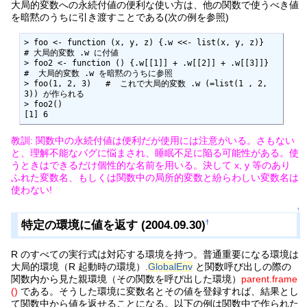
大局的変数への永続付値の便利な使い方は、他の関数で使うべき値
を暗黙のうちに引き渡すことである(次の例を参照)
> foo <- function (x, y, z) {.w <<- list(x, y, z)}       
# 大局的変数 .w に付値

> foo2 <- function () {.w[[1]] + .w[[2]] + .w[[3]]}   
#  大局的変数 .w を暗黙のうちに参照

> foo(1, 2, 3)   #  これで大局的変数 .w (=list(1 , 2, 
3)) が作られる

> foo2()

[1] 6
教訓: 関数中の永続付値は便利だが使用には注意がいる。さもない
と、理解不能なバグに悩まされ、睡眠不足に陥る可能性がある。使
うときはできるだけ個性的な名前を用いる。決して x, y 等のあり
ふれた変数名、もしくは関数中の局所的変数と紛らわしい変数名は
使わない!
↑
特定の環境に値を返す (2004.09.30)
†
R のすべての実行式は対応する環境を持つ。普通重要になる環境は
大局的環境（R 起動時の環境）
.
GlobalEnv
と関数呼び出しの際の
関数内から見た親環境（その関数を呼び出した環境）
parent.frame
()
である。そうした環境に変数名とその値を登録すれば、結果とし
て関数中から値を返せることになる。以下の例は関数中で作られた