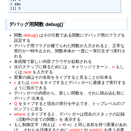
> a$w

[1] 5
↑
デバッグ用関数 debug()
†
関数
debug()
はその引数である関数にデバッグ用のフラグを
設定する
デバッグ用フラグが建てられた関数が入力されると、正常な
実行が一時中止され、関数本体が 一度に一実行文ずつ実行さ
れる
各段階で新しい内容ブラウザが起動される
次のステップに移るためには、キャリッジリターン、
n
もし
くは
next
を入力する
変量の値はその名前をタイプすると見ることが出来る
c
または
cont
をタイプするとデバッガーに最後まで実行する
ように指示できる
デバッガーの内部から、新しい関数を、それに踏み込む前に
デバッグ 出来る
Q
をタイプすると現在の実行を中止でき、トップレベルのプ
ロンプトに戻る
where
とタイプすると、デバッガーは現在のスタックの記録
（活動中の全ての関数）を 表示する
もし制御文字（例えば、
c
や
n
）と同じ名前を持つ変量があれ
ば、 それらを評価するために
print(c)
や
print(n)
を使う必要