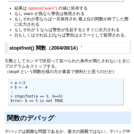
結果は
options("warn")
の値に依存する
もし warn が負なら警告は無視される
もしそれが零ならば一旦保存され 最上位の関数が終了した際
に出力される
もしそれが 1 ならば警告が生起するとすぐに出力される
2(もしくはそれ以上)ならば警告はエラーとして処理される。
↑
stopifnot() 関数（2004/08/14）
†
引数としてカンマで区切って並べられた条件が満たされないときに
プログラムをストップする。
（stopif という関数仕様の方が素直で便利だと思うのだが）
> a <-3

> b <- 4

：

> stopifnot(a == 3, b==5)

Error: b == 5 is not TRUE
↑
関数のデバッグ
†
デバッグは困難な問題であるが、最大の困難ではない。デバッグ中