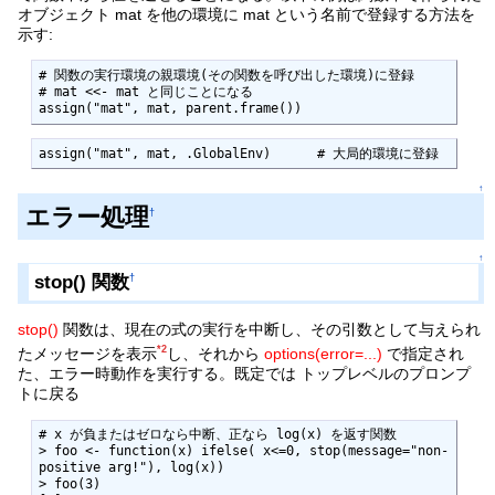
オブジェクト mat を他の環境に mat という名前で登録する方法を
示す:
# 関数の実行環境の親環境(その関数を呼び出した環境)に登録

# mat <<- mat と同じことになる

assign("mat", mat, parent.frame())   
assign("mat", mat, .GlobalEnv)      # 大局的環境に登録  
↑
エラー処理
†
↑
stop() 関数
†
stop()
関数は、現在の式の実行を中断し、その引数として与えられ
*2
たメッセージを表示
し、それから
options(error=...)
で指定され
た、エラー時動作を実行する。既定では トップレベルのプロンプ
トに戻る
# x が負またはゼロなら中断、正なら log(x) を返す関数

> foo <- function(x) ifelse( x<=0, stop(message="non-
positive arg!"), log(x))

> foo(3)
