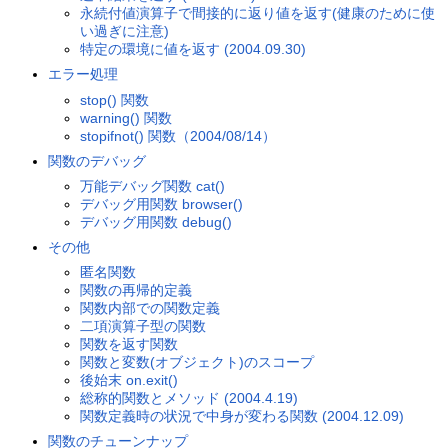
永続付値演算子で間接的に返り値を返す(健康のために使
い過ぎに注意)
特定の環境に値を返す (2004.09.30)
エラー処理
stop() 関数
warning() 関数
stopifnot() 関数（2004/08/14）
関数のデバッグ
万能デバッグ関数 cat()
デバッグ用関数 browser()
デバッグ用関数 debug()
その他
匿名関数
関数の再帰的定義
関数内部での関数定義
二項演算子型の関数
関数を返す関数
関数と変数(オブジェクト)のスコープ
後始末 on.exit()
総称的関数とメソッド (2004.4.19)
関数定義時の状況で中身が変わる関数 (2004.12.09)
関数のチューンナップ