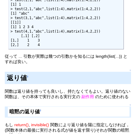
[1] 1

> test(2,1,"abc",list(1:4),matrix(1:4,2,2))

[1] "abc"

> test(3,1,"abc",list(1:4),matrix(1:4,2,2))

[[1]]

[1] 1 2 3 4

> test(4,1,"abc",list(1:4),matrix(1:4,2,2))

     [,1] [,2]

[1,]    1    3

[2,]    2    4
従って ... 引数が実際は幾つの引数かを知るには length(list(...)) と
すれば良い。
↑
返り値
†
関数は返り値を持っても良いし、持たなくてもよい。返り値のない
関数は、その本体で実行される実行文の
副作用
のために使われる
↑
暗黙の返り値
†
もし
return()
,
invisible()
関数により返り値を陽に指定しなければ，
(関数本体の最後に実行される式が値を返す限り)それが関数の暗黙