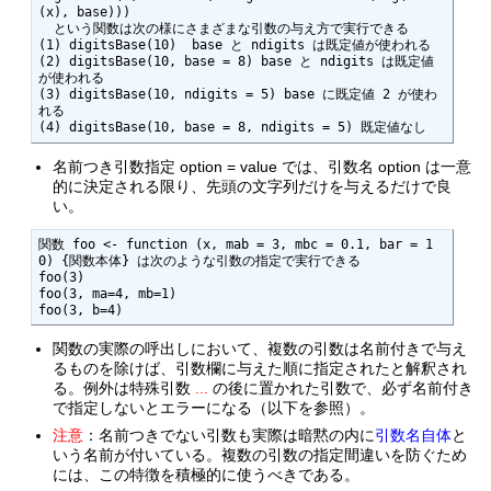
(x), base))) 

  という関数は次の様にさまざまな引数の与え方で実行できる

(1) digitsBase(10)  base と ndigits は既定値が使われる

(2) digitsBase(10, base = 8) base と ndigits は既定値
が使われる

(3) digitsBase(10, ndigits = 5) base に既定値 2 が使わ
れる

(4) digitsBase(10, base = 8, ndigits = 5) 既定値なし
名前つき引数指定 option = value では、引数名 option は一意
的に決定される限り、先頭の文字列だけを与えるだけで良
い。
関数 foo <- function (x, mab = 3, mbc = 0.1, bar = 1
0) {関数本体} は次のような引数の指定で実行できる

foo(3)

foo(3, ma=4, mb=1)

foo(3, b=4)
関数の実際の呼出しにおいて、複数の引数は名前付きで与え
るものを除けば、引数欄に与えた順に指定されたと解釈され
る。例外は特殊引数
...
の後に置かれた引数で、必ず名前付き
で指定しないとエラーになる（以下を参照）。
注意
：名前つきでない引数も実際は暗黙の内に
引数名自体
と
いう名前が付いている。複数の引数の指定間違いを防ぐため
には、この特徴を積極的に使うべきである。