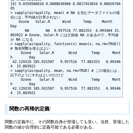
[6] 0.0350566010 0.0088636968 0.0017453654 0.00026766
05

> sapply(airquality, mean) # NA を含むデータファイルの場
合には，平均値が計算されない

    Ozone   Solar.R      Wind      Temp     Month       
Day 

       NA        NA  9.957516 77.882353  6.993464 15.
803922 # Ozone, Solar.R には欠損値 NA があるので，平均値
が NA になる

> sapply(airquality, function(x) mean(x, na.rm=TRUE)) 
# 無名関数を使えばよい

     Ozone    Solar.R       Wind       Temp      Mont
h        Day 

 42.129310 185.931507   9.957516  77.882353   6.99346
4  15.803922 

> sapply(airquality, mean, na.rm=TRUE) # この場合には，
以下のようにすればよいのだけど

     Ozone    Solar.R       Wind       Temp      Mont
h        Day 

 42.129310 185.931507   9.957516  77.882353   6.99346
4  15.803922 
↑
関数の再帰的定義
†
関数の定義中に、その関数自身が登場しても良い。当然、登場した
関数の値が合理的に定義可能である必要がある。