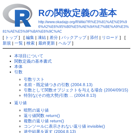
Rの関数定義の基本
http://www.okadajp.org/RWiki/?R%E3%81%AE%E9%9
6%A2%E6%95%B0%E5%AE%9A%E7%BE%A9%E3%
81%AE%E5%9F%BA%E6%9C%AC
[
トップ
] [
編集
|
凍結
|
差分
|
バックアップ
|
添付
|
リロード
] [
新規
|
一覧
|
検索
|
最終更新
|
ヘルプ
]
本項目について
関数定義の基本書式
本体
引数
引数リスト
名前・既定値つきの引数 (2004.8.13)
引数として関数オブジェクトを与える場合 (2004/09/15)
特別な(その他大勢)引数 ... (2004.8.13)
返り値
暗黙の返り値
返り値関数 return()
複数の返り値 return()
コンソールに表示されない返り値 invisible()
途中結果を返す (2004.8.13)