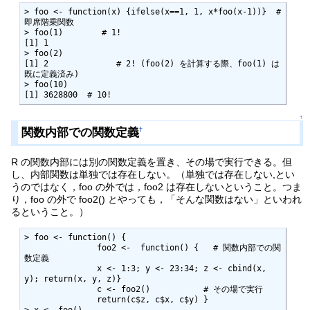
> foo <- function(x) {ifelse(x==1, 1, x*foo(x-1))}  # 
即席階乗関数

> foo(1)        # 1!

[1] 1

> foo(2)

[1] 2              # 2! (foo(2) を計算する際、foo(1) は
既に定義済み)

> foo(10)

[1] 3628800  # 10!
↑
関数内部での関数定義
†
R の関数内部には別の関数定義を置き、その場で実行できる。但
し、内部関数は単独では存在しない。（単独では存在しない,とい
うのではなく，foo の外では，foo2 は存在しないということ。つま
り，foo の外で foo2() とやっても，「そんな関数はない」といわれ
るということ。）
> foo <- function() {

               foo2 <-  function() {   # 関数内部での関
数定義  

               x <- 1:3; y <- 23:34; z <- cbind(x, 
y); return(x, y, z)}

               c <- foo2()           # その場で実行

               return(c$z, c$x, c$y) }
