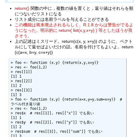
return()
関数の中に，複数の値を置くと，返り値はそれらを順
につないだリストになる
リスト成分には名前ラベルを与えることができる
この機能は将来廃止されるらしく、R.1.8 からは警告がでるよ
うになった。明示的に return( list(x,y,x+y) ) 等としたほうが良
さそう。
上の記述はミスリード。return(c(x, y, x+y)) のように、ベクト
ルにして返せばよいだけの話。名前を付けてもよいよ。return
(c(a=x, b=y, c=x+y))
> foo <- function (x,y) {return(x,y,x+y)}

> res <- foo(1,2)

> res[[1]]

[1] 1

> res[[2]]

[1] 2

> res[[3]]

[1] 3

> foo <- function (x,y) {return(x=x,y=y,sum=x+y)}  # 
ラベル付き返り値

> res <- foo(1,2)

> res$x  # res[[1]], res[["x"]] でも良い

[1] 1

> res$y  # res[[2]], res[["y"]] でも良い

[1] 2

> res$sum  # res[[3]], res[["sum"]] でも良い

[1] 3