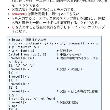
点に達した時、一旦停止し、関数中の変数の(その時点での)値
をチェックできる。
関数の実行を継続するには
c
を入力する。
browser()
は関数定義中に幾つおいても良い。
n
を入力すると、デバッグ付のステップ実行を開始し、 関数
の残り部分を一度に一行ずつ段階実行することができる。
Q
を入力すると現在の実行を終了しトップレベルのプロンプ
トに戻す。
# browser 関数埋め込み例

> foo <- function(x, y) {z <- x*y; browser(); w <- x 
+ y; return(z, w)}  

> a <- foo(2,3)             # 関数実行

Called from: foo(2, 3)      # 中断メッセージ

Browse[1]> ls()             # 現在の環境内のオブジェクト
を一覧する

[1] "x" "y" "z"

Browse[1]> x                # 変数 x の値は？

[1] 2

Browse[1]> y

[1] 3

Browse[1]> z

[1] 6

Browse[1]> w                # 変数 w はこの時点では存在
しない

Error: Object "w" not found

Browse[1]> c                # 関数実行継続

> a$z

[1] 6
