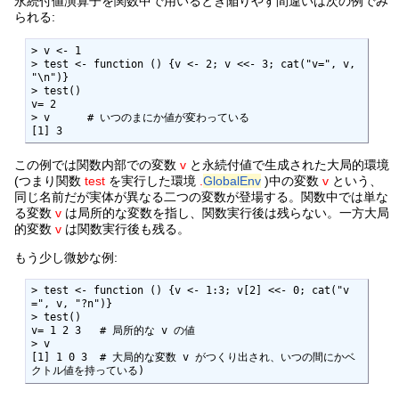
永続付値演算子を関数中で用いるとき陥りやす間違いは次の例でみ
られる:
> v <- 1

> test <- function () {v <- 2; v <<- 3; cat("v=", v, 
"\n")}

> test()

v= 2

> v      # いつのまにか値が変わっている

[1] 3
この例では関数内部での変数
v
と永続付値で生成された大局的環境
(つまり関数
test
を実行した環境
.
GlobalEnv
)中の変数
v
という、
同じ名前だが実体が異なる二つの変数が登場する。関数中では単な
る変数
v
は局所的な変数を指し、関数実行後は残らない。一方大局
的変数
v
は関数実行後も残る。
もう少し微妙な例:
> test <- function () {v <- 1:3; v[2] <<- 0; cat("v
=", v, "?n")}

> test()

v= 1 2 3   # 局所的な v の値

> v

[1] 1 0 3  # 大局的な変数 v がつくり出され、いつの間にかベ
クトル値を持っている)