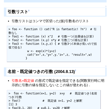
↑
引数リスト
†
引数リストはコンマで区切った(仮)引数名のリスト
> foo <- function () cat("R is fantastic! ?n")  # 引
数なし

> foo1 <- function (x) x^2   # 引数一つ(自乗値を計算)

> foo2 <- function (x,y) x*y # 引数二つ(積を計算)

> foo3 <- function (x,y,z) { # 引数3つ(本体が長いので括
弧で括る)

           w <- exp(x)*(y+z)

           cat("x=",x,"y=",y,"z=",z, "result=",w)

          }
↑
名前・既定値つきの引数 (2004.8.13)
†
引数名=既定値
の形式で既定値を指定できる(関数実行時に明
示的に引数の値を指定しないとこの値が使われる)．
>  foo <- function(x=1, y=2)  x+y   #  既定値つき(名前
つき)引数

> foo()             #  既定値 x=1, y=2 と解釈

[1] 3

> foo(0.1, 20)   # x=0.1, y=20 と解釈
