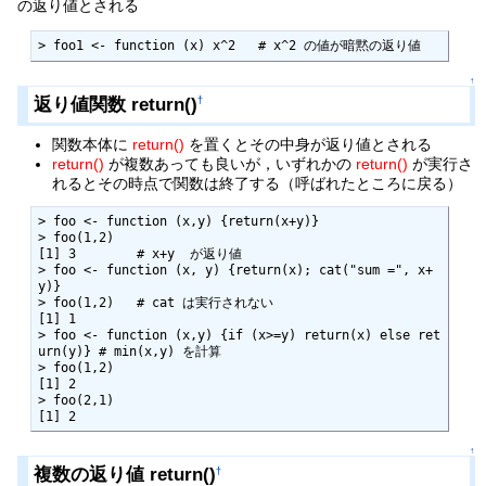
の返り値とされる
> foo1 <- function (x) x^2   # x^2 の値が暗黙の返り値
↑
返り値関数 return()
†
関数本体に
return()
を置くとその中身が返り値とされる
return()
が複数あっても良いが，いずれかの
return()
が実行さ
れるとその時点で関数は終了する（呼ばれたところに戻る）
> foo <- function (x,y) {return(x+y)}

> foo(1,2)

[1] 3        # x+y  が返り値

> foo <- function (x, y) {return(x); cat("sum =", x+
y)}

> foo(1,2)   # cat は実行されない

[1] 1

> foo <- function (x,y) {if (x>=y) return(x) else ret
urn(y)} # min(x,y) を計算

> foo(1,2)

[1] 2

> foo(2,1)

[1] 2
↑
複数の返り値 return()
†