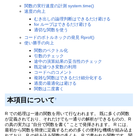
関数の実行速度の計測 system.time()
速度の向上
むき出しの論理判断はできるだけ避ける
for ループはできるだけ避ける
適切な関数を使う
コードのボトルネックの発見 Rprof()
使い勝手の向上
関数のベクトル化
引数のチェック
途中の演算結果の妥当性のチェック
既定値つき変数の利用
コードへのコメント
複雑な関数はできるだけ細分化する
過度の最適化は避ける
関数は二度書く
本項目について
†
R での処理は一連の関数を用いて行なわれます。 既に多くの関数
が定義されており、それだけでも一通りの解析ができるものの、R
の真の実力は "自分で関数を書く" ことで発揮されます。 R には、
最初から関数を簡便に定義するための多くの便利な機構が組み込ま
れており、R の組み込み関数の多くも、R で書かれた関数です。関