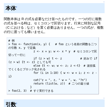
↑
本体
†
関数本体は R の式を必要なだけ並べたものです。一つの行に複数
の式を並べる時は、セミコロンで区切ります。行末に特別な記号
（C における ; など）を置く必要はありません。一つの式が、複数
の行に渡っても構いません。
# 例

> foo <- function(x, y) {   # foo という名前の関数を二つ
の引数 x, y で定義

               z <- x + y; w <- x * y  # セミコロンで区
切って一行に

               if (z > w) t <- z           # 好みで if 
(z > w) {t <- z} としても可

               else {t <- w; w <- z; z <-t}  # 波括弧
でくくるとブロック化される

               for (i in 1:10) { w <- w + i; z <- z - 
i}

               cat("z = ", z, " w = ", w, "?n")

               return (list(w, z))  # 二つの返り値

             }

> foo(2, 3)  # すぐ実行できる
↑
引数
†