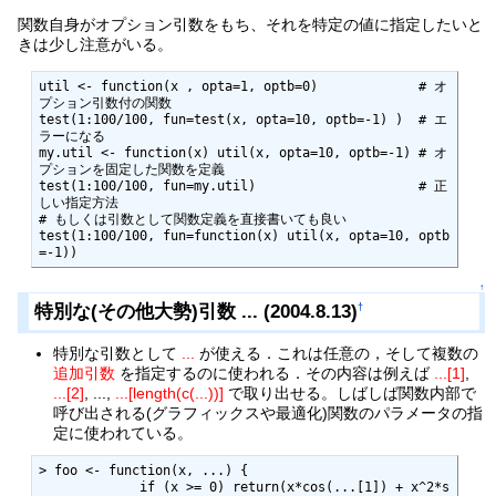
関数自身がオプション引数をもち、それを特定の値に指定したいと
きは少し注意がいる。
util <- function(x , opta=1, optb=0)             # オ
プション引数付の関数

test(1:100/100, fun=test(x, opta=10, optb=-1) )  # エ
ラーになる

my.util <- function(x) util(x, opta=10, optb=-1) # オ
プションを固定した関数を定義

test(1:100/100, fun=my.util)                     # 正
しい指定方法

# もしくは引数として関数定義を直接書いても良い

test(1:100/100, fun=function(x) util(x, opta=10, optb
=-1))
↑
特別な(その他大勢)引数 ... (2004.8.13)
†
特別な引数として
...
が使える．これは任意の，そして複数の
追加引数
を指定するのに使われる．その内容は例えば
...[1]
,
...[2]
, ...,
...[length(c(...))]
で取り出せる。しばしば関数内部で
呼び出される(グラフィックスや最適化)関数のパラメータの指
定に使われている。
> foo <- function(x, ...) {

             if (x >= 0) return(x*cos(...[1]) + x^2*s