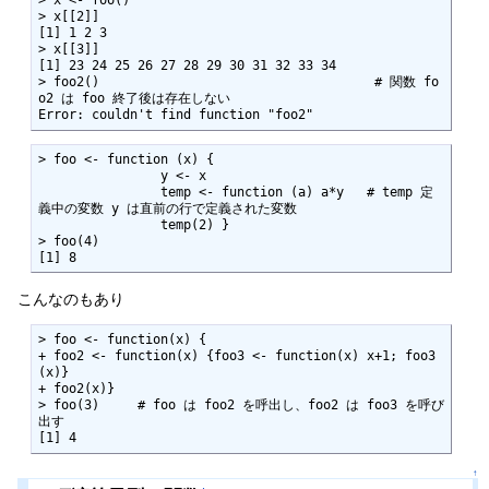
> x <- foo()

> x[[2]]

[1] 1 2 3

> x[[3]]

[1] 23 24 25 26 27 28 29 30 31 32 33 34

> foo2()                                    # 関数 fo
o2 は foo 終了後は存在しない

Error: couldn't find function "foo2"
> foo <- function (x) {

                y <- x

                temp <- function (a) a*y   # temp 定
義中の変数 y は直前の行で定義された変数

                temp(2) }

> foo(4)

[1] 8
こんなのもあり
> foo <- function(x) {

+ foo2 <- function(x) {foo3 <- function(x) x+1; foo3
(x)}

+ foo2(x)}

> foo(3)     # foo は foo2 を呼出し、foo2 は foo3 を呼び
出す

[1] 4
↑