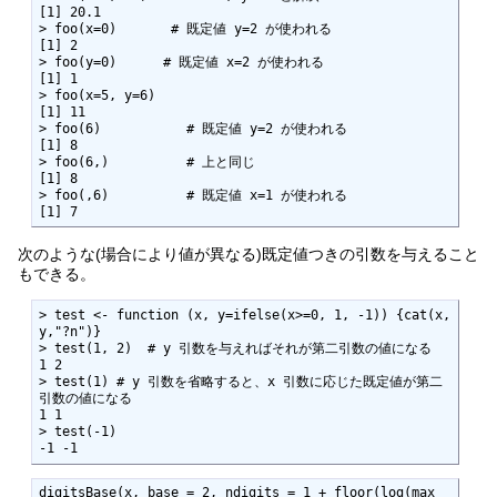
[1] 20.1

> foo(x=0)       # 既定値 y=2 が使われる

[1] 2

> foo(y=0)      # 既定値 x=2 が使われる

[1] 1

> foo(x=5, y=6)

[1] 11

> foo(6)           # 既定値 y=2 が使われる

[1] 8

> foo(6,)          # 上と同じ

[1] 8

> foo(,6)          # 既定値 x=1 が使われる

[1] 7
次のような(場合により値が異なる)既定値つきの引数を与えること
もできる。
> test <- function (x, y=ifelse(x>=0, 1, -1)) {cat(x,
y,"?n")}

> test(1, 2)  # y 引数を与えればそれが第二引数の値になる

1 2

> test(1) # y 引数を省略すると、x 引数に応じた既定値が第二
引数の値になる

1 1

> test(-1)

-1 -1
digitsBase(x, base = 2, ndigits = 1 + floor(log(max