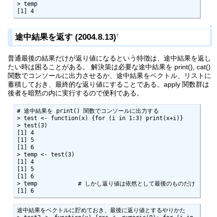
> temp

↑
途中結果を返す (2004.8.13)
†
普通最後の結果だけが返り値になるという特徴は、途中結果を返し
たい時は困ることがある。 解決策は必要な途中結果を print(), cat()
関数でコンソールに出力させるか、途中結果をベクトル、リストに
蓄積しておき、最終的な返り値にすることである。apply 関数群は
後者を暗黙の内に実行するので便利である。
# 途中結果を print() 関数でコンソールに出力する

> test <- function(x) {for (i in 1:3) print(x+i)}

> test(3)

[1] 4

[1] 5

[1] 6

> temp <- test(3)

[1] 4

[1] 5

[1] 6

> temp            # しかし返り値は依然として最後のものだけ

[1] 6
途中結果をベクトルに貯めておき、最後に返り値とするやりかた
