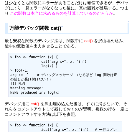
は少なくとも関数にエラーがあることだけは確信できるが、デバッ
グにより一見エラーがなくなった後に、真の困難が登場する。つま
り
この関数は本当に求めるものを計算しているのだろうか
。
↑
万能デバッグ関数 cat()
†
最も安易な関数のデバッグ法は、関数中に
cat()
を沢山埋め込み、
途中の変数値を出力させることである。
> foo <- function (x) {

               cat("arg x=", x, "?n")

               log(x) }

> foo(-1)

arg x= -1    # デバッグメッセージ （なるほど log 関数は正
の値しか受け付けない！）

[1] NaN

Warning message:

NaNs produced in: log(x)
デバッグ用に
cat()
を沢山埋め込んだ後は、すぐに消さないで、そ
れらをコメントアウトして残しておくのが賢明。複数の行を一度に
コメントアウトする方法は以下を参照。
> foo <- function (x) {

               #cat("arg x=", x, "?n")   # 一行コメン