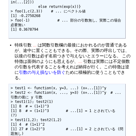
in(...[2]))

             else return(exp(x))}

> foo(1,c(2,3))    # ... にベクトル値

[1] -0.2750268

> foo(-1)             # ... 部分の引数無し。実際この場合
必要無い

[1] 0.3678794

特殊引数
...
は関数引数欄の最後におかれるのが普通である
が、途中に置くこともできる。その際、実際の呼出しでは、
以後の引数は必ず名前つきで与えないとエラーになる。 この
特徴は面倒のようにも思えるが、
...
引数は実際には不定個数
の引数を代表することを考えれば納得が行く。この特徴は逆
に
引数の与え損ないを防ぐ
ために積極的に使うこともでき
る。
> test1 <- function(x, y=3, ...) (x+...[1])^y

> test2 <- function(x, ..., y=3) (x+...[1])^y  # ... 
引数の後に y 引数

> test1(1); test2(1)

[1] 8  # = (1+1)^3

[1] 8  # = (1+1)^3        # ...[1] = 1 とされている 
(?)

> test1(1,2); test2(1,2)

[1] 4  # (1+1)^2

[1] 27 # (1+2)^3          # ...[1] = 2 とされている (問
題無し)
