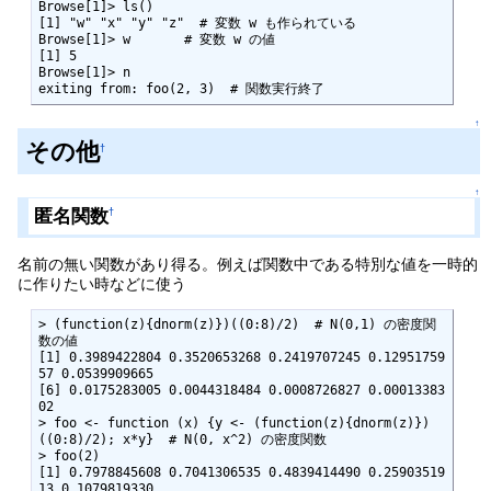
Browse[1]> ls()

[1] "w" "x" "y" "z"  # 変数 w も作られている

Browse[1]> w       # 変数 w の値

[1] 5

Browse[1]> n

exiting from: foo(2, 3)  # 関数実行終了
↑
その他
†
↑
匿名関数
†
名前の無い関数があり得る。例えば関数中である特別な値を一時的
に作りたい時などに使う
> (function(z){dnorm(z)})((0:8)/2)  # N(0,1) の密度関
数の値

[1] 0.3989422804 0.3520653268 0.2419707245 0.12951759
57 0.0539909665

[6] 0.0175283005 0.0044318484 0.0008726827 0.00013383
02

> foo <- function (x) {y <- (function(z){dnorm(z)})
((0:8)/2); x*y}  # N(0, x^2) の密度関数

> foo(2)

[1] 0.7978845608 0.7041306535 0.4839414490 0.25903519
13 0.1079819330
