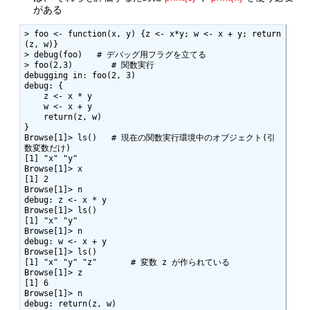
がある
> foo <- function(x, y) {z <- x*y; w <- x + y; return
(z, w)}

> debug(foo)   # デバッグ用フラグを立てる

> foo(2,3)        # 関数実行

debugging in: foo(2, 3)

debug: {

    z <- x * y

    w <- x + y

    return(z, w)

}

Browse[1]> ls()   # 現在の関数実行環境中のオブジェクト(引
数変数だけ)

[1] "x" "y"

Browse[1]> x

[1] 2

Browse[1]> n

debug: z <- x * y

Browse[1]> ls()

[1] "x" "y"

Browse[1]> n

debug: w <- x + y

Browse[1]> ls()

[1] "x" "y" "z"       # 変数 z が作られている

Browse[1]> z

[1] 6

Browse[1]> n

debug: return(z, w)
