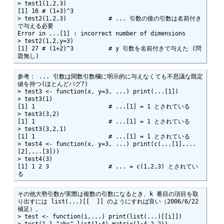
> test1(1,2,3)

[1] 16 # (1+3)^3

> test2(1,2,3)            # ... 引数の後の引数は名前付き
で与える必要

Error in ...[1] : incorrect number of dimensions

> test2(1,2,y=3)

[1] 27 # (1+2)^3          # y 引数を名前付きで与えた (問
題無し) 
参考： ... 引数は関数引数欄に明示的に与えなくても不思議な既定
値を持つ(ほとんどバグ?)

> test3 <- function(x, y=3, ...) print(...[1])

> test3(1)

[1] 1                     # ...[1] = 1 とされている

> test3(3,2)

[1] 1                     # ...[1] = 1 とされている

> test3(3,2,1)

[1] 1                     # ...[1] = 1 とされている

> test4 <- function(x, y=3, ...) print(c(...[1],...
[2],...[3]))

> test4(3)

[1] 1 2 3                 # ... = c(1,2,3) とされてい
る
その他大勢引数が実際は複数の引数になるとき、k 番目の項目を取
り出すには list(...)[[  ]] のようにすれば良い（2006/6/22 
補足）。

> test <- function(i,...) print(list(...)[[i]])

> test(1,1,"abc",list(1:4),matrix(1:4,2,2))
