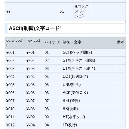
\(バック
スラッ
¥¥
5C
シュ)
↑
ASCII(制御)文字コード
†
octal cod
hex cod
バイナリ
制御・文字
備考
e
e
SOH(ヘッダ開始)
¥001
¥x01
01
STX(テキスト開始)
¥002
¥x02
02
ETX(テキスト終了)
¥003
¥x03
03
EOT(転送終了)
¥004
¥x04
04
ENQ(照会)
¥005
¥x05
05
ACK(受信ＯＫ)
¥006
¥x06
06
BEL(警告)
¥007
¥x07
07
BS(後退)
¥010
¥x08
08
HT(水平タブ)
¥011
¥x09
09
LF(改行)
¥012
¥x0A
0A