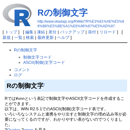
Rの制御文字
http://www.okadajp.org/RWiki/?R%E3%81%AE%E5%8
8%B6%E5%BE%A1%E6%96%87%E5%AD%97
[
トップ
] [
編集
|
凍結
|
差分
|
バックアップ
|
添付
|
リロード
] [
新規
|
一覧
|
検索
|
最終更新
|
ヘルプ
]
Rの制御文字
制御文字コード
ASCII(制御)文字コード
コメント
ログ
Rの制御文字
†
Rでは¥xnnという表記で制御文字やASCII文字コードを作成するこ
とができます。
以下は、WIN R2.5.1でのASCII(制御)文字コード表です。
いろいろなシステムと連携をやり出すと制御文字の埋め込み等が必
要になってくるのですが、わかりやすい表がないのでつくりまし
た。
?
Quotes
?
open
を見る