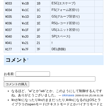
ESC(エスケープ)
¥033
¥x1B
1B
FS(フォーム区切り)
¥034
¥x1C
1C
GS(グループ区切り)
¥035
¥x1D
1D
RS(レコード区切り)
¥036
¥x1E
1E
US(ユニット区切り)
¥037
¥x1F
1F
SP(スペース)
¥040
¥x20
20
¥041
¥x21
21
!
DEL(削除)
¥177
¥x7F
7F
↑
コメント
†
お名前:
なるほど、”w"とか”wb”とか、このようにして制御するんです
ね。ありがとうございました。 --
okinawa
2008-02-04 (月) 08:31:38
¥nが¥rになったり¥nのままだったり,¥r¥nになるのはOSとラ
イブラリのopenモード(テキストモードとかバイナリモードと