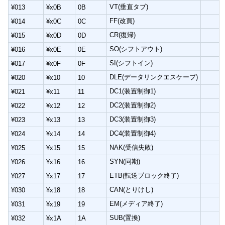
VT(垂直タブ)
¥013
¥x0B
0B
FF(改頁)
¥014
¥x0C
0C
CR(復帰)
¥015
¥x0D
0D
SO(シフトアウト)
¥016
¥x0E
0E
SI(シフトイン)
¥017
¥x0F
0F
DLE(データリンクエスケープ)
¥020
¥x10
10
DC1(装置制御1)
¥021
¥x11
11
DC2(装置制御2)
¥022
¥x12
12
DC3(装置制御3)
¥023
¥x13
13
DC4(装置制御4)
¥024
¥x14
14
NAK(受信失敗)
¥025
¥x15
15
SYN(同期)
¥026
¥x16
16
ETB(転送ブロック終了)
¥027
¥x17
17
CAN(とりけし)
¥030
¥x18
18
EM(メディア終了)
¥031
¥x19
19
SUB(置換)
¥032
¥x1A
1A