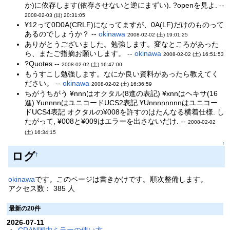
か)に依存します(依存させないと逆にまずい). ?openを見よ. --
2008-02-03 (日) 20:31:05
¥12って0D0A(CRLF)になってますが、0A(LF)だけのものって
あるのでしょうか？ --
okinawa
2008-02-02 (土) 19:01:25
ありがとうございました。勉強します。変なところがあった
ら、またご指摘お願いします。 --
okinawa
2008-02-02 (土) 16:51:53
?Quotes --
2008-02-02 (土) 16:47:00
もうすこし勉強します。なにか良い資料があったら教えてく
ださい。 --
okinawa
2008-02-02 (土) 16:36:59
ちがうちがう ¥nnnはオクタル(8進の表記) ¥xnnはヘキサ(16
進) ¥unnnnはユニコードUCS2表記 ¥Unnnnnnnnはユニコー
ドUCS4表記 オクタルの¥008を許すのはたんなる横着仕様. し
たがって, ¥008と¥009はエラーを出さないだけ. --
2008-02-02
(土) 16:34:15
↑
ログ
†
okinawa
です。このページは書きかけです。順次整備します。
アクセス数： 385 人
最新の20件
2026-07-11
CRAN国内ミラーの使い方