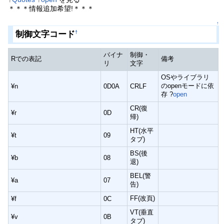
＊＊＊情報追加希望!＊＊＊
↑
制御文字コード
†
バイナ
制御・
Rでの表記
備考
リ
文字
OSやライブラリ
のopenモードに依
¥n
0D0A
CRLF
存 ?
open
CR(復
¥r
0D
帰)
HT(水平
¥t
09
タブ)
BS(後
¥b
08
退)
BEL(警
¥a
07
告)
FF(改頁)
¥f
0C
VT(垂直
¥v
0B
タブ)