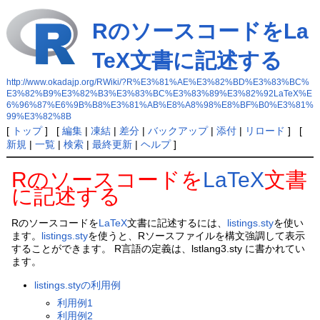
RのソースコードをLa
TeX文書に記述する
http://www.okadajp.org/RWiki/?R%E3%81%AE%E3%82%BD%E3%83%BC%
E3%82%B9%E3%82%B3%E3%83%BC%E3%83%89%E3%82%92LaTeX%E
6%96%87%E6%9B%B8%E3%81%AB%E8%A8%98%E8%BF%B0%E3%81%
99%E3%82%8B
[
トップ
] [
編集
|
凍結
|
差分
|
バックアップ
|
添付
|
リロード
] [
新規
|
一覧
|
検索
|
最終更新
|
ヘルプ
]
Rのソースコードを
LaTeX
文書
に記述する
Rのソースコードを
LaTeX
文書に記述するには、
listings.sty
を使い
ます。
listings.sty
を使うと、Rソースファイルを構文強調して表示
することができます。 R言語の定義は、lstlang3.sty に書かれてい
ます。
listings.styの利用例
利用例1
利用例2