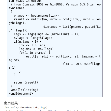
ich reads in output

 # from Classic BUGS or WinBUGS. Version 0.5.0 is now 
available.

 {

   pnames <- boa.pnames(link)

   result <- matrix(NA, nrow = ncol(link), ncol = len
gth(lags),

                    dimnames = list(pnames, paste("La
g", lags)))

   lags <- lags[lags <= (nrow(link) - 1)]

   n.lags <- length(lags)

   if(n.lags > 0) {

      idx <- 1:n.lags

      lag.max <- max(lags)

      for(i in pnames) {

         result[i, idx] <- acf(link[, i], lag.max = l
ag.max,

                               plot = FALSE)$acf[lags 
+ 1]

      }

   }

   return(result)

 }

 \end{lstlisting}

\end{document}
出力結果