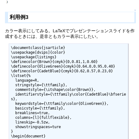
↑
利用例3
カラー表示にしてみる。LaTeXでプレゼンテーションスライドを作
成するときには、是非ともカラー表示にしたい。
\documentclass{jsarticle}

\usepackage[dvips]{color}

\usepackage{listings}

\definecolor{Brown}{cmyk}{0,0.81,1,0.60}

\definecolor{OliveGreen}{cmyk}{0.64,0,0.95,0.40}

\definecolor{CadetBlue}{cmyk}{0.62,0.57,0.23,0}

\lstset{%

  language=R,

  stringstyle={\ttfamily},

  commentstyle={\itshape\color{Brown}},

  identifierstyle={\ttfamily\color{CadetBlue}\bfserie
s}, 

  keywordstyle={\ttfamily\color{OliveGreen}},

  basicstyle={\ttfamily},

  breaklines=true,

  columns=[l]{fullflexible},

  lineskip=-0.5zw,

  showstringspaces=ture

}

\begin{document}
