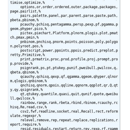
timise,optimize,%

     options,or,order,ordered,outer,package,packages,
page,pairlist,%

     pairs,palette,panel,par,parent,parse,paste,path,
pbeta,pbinom,%

     pcauchy,pchisq,pentagamma,persp,pexp,pf,pgamma,p
geom,phyper,pico,%

     pictex,piechart,Platform,plnorm,plogis,plot,pmat
ch,pmax,pmin,%

     pnbinom,pnchisq,pnorm,points,poisson,poly,polygo
n,polyroot,pos,%

     postscript,power,ppoints,ppois,predict,preplot,p
retty,Primitive,%

     print,prmatrix,proc,prod,profile,proj,prompt,pro
p,provide,%

     psignrank,ps,pt,ptukey,punif,pweibull,pwilcox,q,
qbeta,qbinom,%

     qcauchy,qchisq,qexp,qf,qgamma,qgeom,qhyper,qlnor
m,qlogis,qnbinom,%

     qnchisq,qnorm,qpois,qqline,qqnorm,qqplot,qr,Q,qt
y,qy,qsignrank,%

     qt,qtukey,quantile,quasi,quit,qunif,quote,qweibu
ll,qwilcox,%

     rainbow,range,rank,rbeta,rbind,rbinom,rcauchy,rc
hisq,Re,read,csv,%

     csv2,fwf,readline,socket,real,Recall,rect,reform
ulate,regexpr,%

     relevel,remove,rep,repeat,replace,replications,r
eport,require,%

     resid,residuals,restart,return,rev,rexp,rf,rgamm