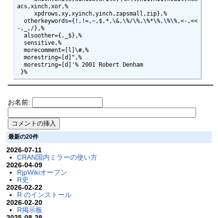
acs,xinch,xor,%

     xpdrows,xy,xyinch,yinch,zapsmall,zip},%

  otherkeywords={!,!=,~,$,*,\&,\%/\%,\%*\%,\%\%,<-,<<
-,_,/},%

  alsoother={._$},%

  sensitive,%

  morecomment=[l]\#,%

  morestring=[d]",%

  morestring=[d]'% 2001 Robert Denham

 }%
お名前:
最新の20件
2026-07-11
CRAN国内ミラーの使い方
2026-04-09
RjpWikiオープン
R史
2026-02-22
R のインストール
2026-02-20
R掲示板
2025-08-28