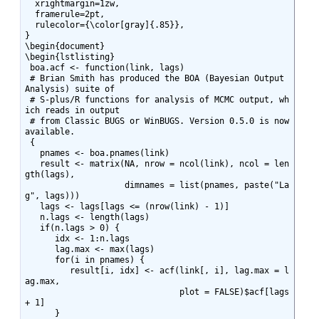
  xrightmargin=1zw,

  framerule=2pt,

  rulecolor={\color[gray]{.85}},

}

\begin{document}

\begin{lstlisting}

 boa.acf <- function(link, lags)

 # Brian Smith has produced the BOA (Bayesian Output 
Analysis) suite of

 # S-plus/R functions for analysis of MCMC output, wh
ich reads in output

 # from Classic BUGS or WinBUGS. Version 0.5.0 is now 
available.

 {

   pnames <- boa.pnames(link)

   result <- matrix(NA, nrow = ncol(link), ncol = len
gth(lags),

                    dimnames = list(pnames, paste("La
g", lags)))

   lags <- lags[lags <= (nrow(link) - 1)]

   n.lags <- length(lags)

   if(n.lags > 0) {

      idx <- 1:n.lags

      lag.max <- max(lags)

      for(i in pnames) {

         result[i, idx] <- acf(link[, i], lag.max = l
ag.max,

                               plot = FALSE)$acf[lags 
+ 1]

      }
