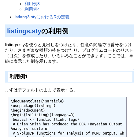
利用例3
利用例4
lstlang3.styにおけるRの定義
listings.sty
の利用例
listings.styを使うと見出しをつけたり、任意の間隔で行番号をつけ
たり、さまざまな種類の枠をつけたり、プログラムコードのリスト
（目次）を作成したり、いろいろなことができます。ここでは、単
純に表示した例を示します。
↑
利用例1
まずはデフォルトのままで表示する。
\documentclass{jsarticle}

\usepackage{listings}

\begin{document}

\begin{lstlisting}[language=R]

 boa.acf <- function(link, lags)

 # Brian Smith has produced the BOA (Bayesian Output 
Analysis) suite of

 # S-plus/R functions for analysis of MCMC output, wh