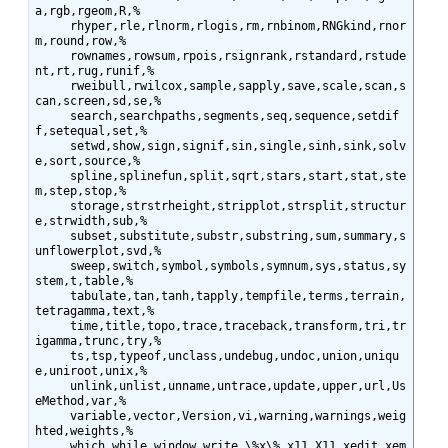
a,rgb,rgeom,R,%

     rhyper,rle,rlnorm,rlogis,rm,rnbinom,RNGkind,rnor
m,round,row,%

     rownames,rowsum,rpois,rsignrank,rstandard,rstude
nt,rt,rug,runif,%

     rweibull,rwilcox,sample,sapply,save,scale,scan,s
can,screen,sd,se,%

     search,searchpaths,segments,seq,sequence,setdif
f,setequal,set,%

     setwd,show,sign,signif,sin,single,sinh,sink,solv
e,sort,source,%

     spline,splinefun,split,sqrt,stars,start,stat,ste
m,step,stop,%

     storage,strstrheight,stripplot,strsplit,structur
e,strwidth,sub,%

     subset,substitute,substr,substring,sum,summary,s
unflowerplot,svd,%

     sweep,switch,symbol,symbols,symnum,sys,status,sy
stem,t,table,%

     tabulate,tan,tanh,tapply,tempfile,terms,terrain,
tetragamma,text,%

     time,title,topo,trace,traceback,transform,tri,tr
igamma,trunc,try,%

     ts,tsp,typeof,unclass,undebug,undoc,union,uniqu
e,uniroot,unix,%

     unlink,unlist,unname,untrace,update,upper,url,Us
eMethod,var,%

     variable,vector,Version,vi,warning,warnings,weig
hted,weights,%

     which,while,window,write,\%x\%,x11,X11,xedit,xem