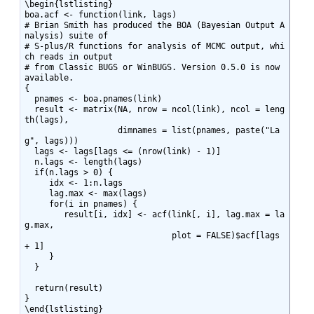
\begin{lstlisting}

boa.acf <- function(link, lags)

# Brian Smith has produced the BOA (Bayesian Output A
nalysis) suite of

# S-plus/R functions for analysis of MCMC output, whi
ch reads in output

# from Classic BUGS or WinBUGS. Version 0.5.0 is now 
available.

{

  pnames <- boa.pnames(link)

  result <- matrix(NA, nrow = ncol(link), ncol = leng
th(lags),

                   dimnames = list(pnames, paste("La
g", lags)))

  lags <- lags[lags <= (nrow(link) - 1)]

  n.lags <- length(lags)

  if(n.lags > 0) {

     idx <- 1:n.lags

     lag.max <- max(lags)

     for(i in pnames) {

        result[i, idx] <- acf(link[, i], lag.max = la
g.max,

                              plot = FALSE)$acf[lags 
+ 1]

     }

  }

  return(result)

}

\end{lstlisting}
