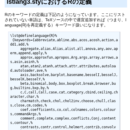
lstlang3.styにおけるRの定義
Rのキーワードの定義は下記のようになっています。ここにリスト
されていない単語は、TeXソースの中で適宜追加すれば（つまり、l
anguage{R}を再定義する）キーワード扱いになります。
\lst@definelanguage{R}%

 {keywords={abbreviate,abline,abs,acos,acosh,action,a
dd1,add,%

     aggregate,alias,Alias,alist,all,anova,any,aov,ap
erm,append,apply,%

     approx,approxfun,apropos,Arg,args,array,arrows,a
s,asin,asinh,%

     atan,atan2,atanh,attach,attr,attributes,autoloa
d,autoloader,ave,%

     axis,backsolve,barplot,basename,besselI,besselJ,
besselK,besselY,%

     beta,binomial,body,box,boxplot,break,browser,bu
g,builtins,bxp,by,%

     c,C,call,Call,case,cat,category,cbind,ceiling,ch
aracter,char,%

     charmatch,check,chol,chol2inv,choose,chull,clas
s,close,cm,codes,%

     coef,coefficients,co,col,colnames,colors,colour
s,commandArgs,%

     comment,complete,complex,conflicts,Conj,content
s,contour,%

     contrasts,contr,control,helmert,contrib,convolv