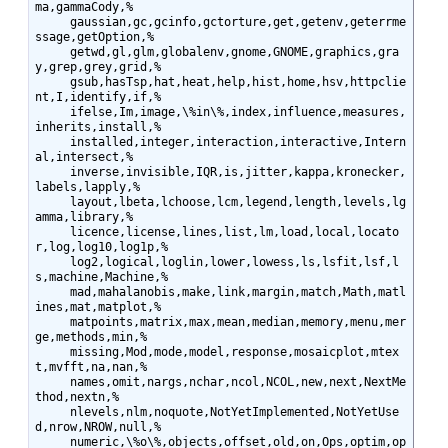
ma,gammaCody,%

     gaussian,gc,gcinfo,gctorture,get,getenv,geterrme
ssage,getOption,%

     getwd,gl,glm,globalenv,gnome,GNOME,graphics,gra
y,grep,grey,grid,%

     gsub,hasTsp,hat,heat,help,hist,home,hsv,httpclie
nt,I,identify,if,%

     ifelse,Im,image,\%in\%,index,influence,measures,
inherits,install,%

     installed,integer,interaction,interactive,Intern
al,intersect,%

     inverse,invisible,IQR,is,jitter,kappa,kronecker,
labels,lapply,%

     layout,lbeta,lchoose,lcm,legend,length,levels,lg
amma,library,%

     licence,license,lines,list,lm,load,local,locato
r,log,log10,log1p,%

     log2,logical,loglin,lower,lowess,ls,lsfit,lsf,l
s,machine,Machine,%

     mad,mahalanobis,make,link,margin,match,Math,matl
ines,mat,matplot,%

     matpoints,matrix,max,mean,median,memory,menu,mer
ge,methods,min,%

     missing,Mod,mode,model,response,mosaicplot,mtex
t,mvfft,na,nan,%

     names,omit,nargs,nchar,ncol,NCOL,new,next,NextMe
thod,nextn,%

     nlevels,nlm,noquote,NotYetImplemented,NotYetUse
d,nrow,NROW,null,%

     numeric,\%o\%,objects,offset,old,on,Ops,optim,op