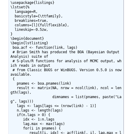
\usepackage{listings}

\lstset{%

  language=R,

  basicstyle={\ttfamily},

  breaklines=true,

  columns=[l]{fullflexible},

  lineskip=-0.5zw,

}

\begin{document}

\begin{lstlisting}

 boa.acf <- function(link, lags)

 # Brian Smith has produced the BOA (Bayesian Output 
Analysis) suite of

 # S-plus/R functions for analysis of MCMC output, wh
ich reads in output

 # from Classic BUGS or WinBUGS. Version 0.5.0 is now 
available.

 {

   pnames <- boa.pnames(link)

   result <- matrix(NA, nrow = ncol(link), ncol = len
gth(lags),

                    dimnames = list(pnames, paste("La
g", lags)))

   lags <- lags[lags <= (nrow(link) - 1)]

   n.lags <- length(lags)

   if(n.lags > 0) {

      idx <- 1:n.lags

      lag.max <- max(lags)

      for(i in pnames) {

         result[i, idx] <- acf(link[, i], lag.max = l