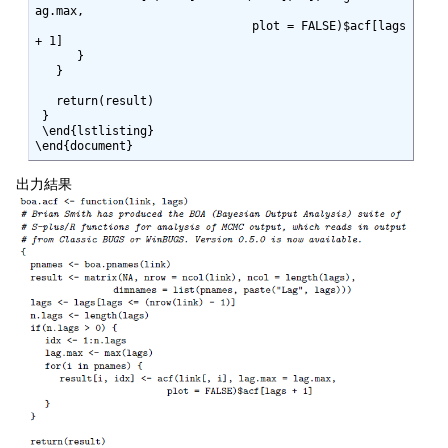
ag.max,

                               plot = FALSE)$acf[lags 
+ 1]

      }

   }

   return(result)

 }

 \end{lstlisting}

\end{document}
出力結果