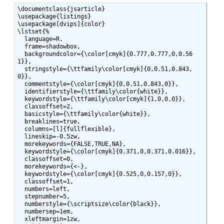
\documentclass{jsarticle}

\usepackage{listings}

\usepackage[dvips]{color}

\lstset{%

  language=R,

  frame=shadowbox,

  backgroundcolor={\color[cmyk]{0.777,0.777,0,0.56
1}},

  stringstyle={\ttfamily\color[cmyk]{0,0.51,0.843,
0}},

  commentstyle={\color[cmyk]{0,0.51,0.843,0}},

  identifierstyle={\ttfamily\color{white}}, 

  keywordstyle={\ttfamily\color[cmyk]{1,0,0,0}},

  classoffset=2,

  basicstyle={\ttfamily\color{white}},

  breaklines=true,

  columns=[l]{fullflexible},

  lineskip=-0.5zw,

  morekeywords={FALSE,TRUE,NA},

  keywordstyle={\color[cmyk]{0.371,0,0.371,0.016}},

  classoffset=0,

  morekeywords={<-},

  keywordstyle={\color[cmyk]{0.525,0,0.157,0}},

  classoffset=1,

  numbers=left,

  stepnumber=5,

  numberstyle={\scriptsize\color{black}},

  numbersep=1em,

  xleftmargin=1zw,
