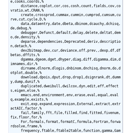
e,cooks,coords,%

     distance,coplot,cor,cos,cosh,count,fields,cov,co
vratio,wt,CRAN,%

     create,crossprod,cummax,cummin,cumprod,cumsum,cu
rve,cut,cycle,D,%

     data,dataentry,date,dbeta,dbinom,dcauchy,dchisq,
de,debug,%

     debugger,Defunct,default,delay,delete,deltat,dem
o,de,density,%

     deparse,dependencies,Deprecated,deriv,descriptio
n,detach,%

     dev2bitmap,dev,cur,deviance,off,prev,,dexp,df,df
betas,dffits,%

     dgamma,dgeom,dget,dhyper,diag,diff,digamma,dim,d
imnames,dir,%

     dirname,dlnorm,dlogis,dnbinom,dnchisq,dnorm,do,d
otplot,double,%

     download,dpois,dput,drop,drop1,dsignrank,dt,dumm
y,dump,dunif,%

     duplicated,dweibull,dwilcox,dyn,edit,eff,effect
s,eigen,else,%

     emacs,end,environment,env,erase,eval,equal,eval
q,example,exists,%

     exit,exp,expand,expression,External,extract,extr
actAIC,factor,%

     fail,family,fft,file,filled,find,fitted,fivenum,
fix,floor,for,%

     For,formals,format,formatC,formula,Fortran,forwa
rdsolve,frame,%

     frequency,ftable,ftable2table,function,gamma,Gam