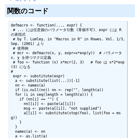
関数のコード
defmacro <- function(..., expr) {

 # ... には任意個のパラメータ引数 (零個不可)、expr には R 
の表現式

 # by T. Lumley, in "Macros in R" in Rnwes, Vol. 1/3, 
Sep. (2001) より              

 # 使用例                                                                                                            

 # mcr <- defmacro(x, y, expr=x*exp(y))  # パラメータ 
x, y を持つマクロ定義     

 # foo <- function (x) x*mcr(2, 3)   # foo は x*2*exp
(3) になる                             

# 

 expr <- substitute(expr)

  a <- substitute(list(...))[-1]

  nn <- names(a)

  if (is.null(nn)) nn <- rep("", length(a))

  for (i in seq(length = length(a))) {

    if (nn[i] == "") {

      nn[[i]] <- paste(a[[i]])

      msg <- paste(a[[i]], "not supplied")

      a[[i]] <- substitute(stop(foo), list(foo = ms
g))

    }

  }

  names(a) <- nn

  a <- as.list(a)
