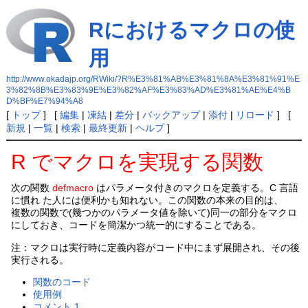
Rにおけるマクロの使
用
http://www.okadajp.org/RWiki/?R%E3%81%AB%E3%81%8A%E3%81%91%E
3%82%8B%E3%83%9E%E3%82%AF%E3%83%AD%E3%81%AE%E4%B
D%BF%E7%94%A8
[
トップ
] [
編集
|
凍結
|
差分
|
バックアップ
|
添付
|
リロード
] [
新規
|
一覧
|
検索
|
最終更新
|
ヘルプ
]
R でマクロを実現する関数
次の関数
defmacro
はパラメータ付きのマクロを定義する。C 言語
に慣れ た人には便利かも知れない。この関数の本来の目的は、
複数の関数で(幾つかのパラメータ値を除いて)同一の部分をマクロ
にしておき、コードを簡潔かつ統一的にすることである。
注：マクロは実行時に定義内容がコード中にまず展開され、その後
実行される。
関数のコード
使用例
コメント 1