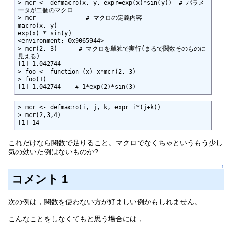
> mcr <- defmacro(x, y, expr=exp(x)*sin(y))  # パラメ
ータが二個のマクロ

> mcr              # マクロの定義内容

macro(x, y)

exp(x) * sin(y)

<environment: 0x9065944>

> mcr(2, 3)      # マクロを単独で実行(まるで関数そのものに
見える)

[1] 1.042744

> foo <- function (x) x*mcr(2, 3)

> foo(1)

[1] 1.042744    # 1*exp(2)*sin(3)
> mcr <- defmacro(i, j, k, expr=i*(j+k))

> mcr(2,3,4)

[1] 14
これだけなら関数で足りること。マクロでなくちゃというもう少し
気の効いた例はないものか?
↑
コメント 1
次の例は，関数を使わない方が好ましい例かもしれません。
こんなことをしなくてもと思う場合には，