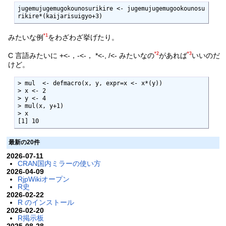
jugemujugemugokounosurikire <- jugemujugemugookounosu
rikire*(kaijarisuigyo+3)
*1
みたいな例
をわざわざ挙げたり。
*2
*3
C 言語みたいに +<-，-<-， *<-, /<- みたいなの
があれば
いいのだ
けど。
> mul  <- defmacro(x, y, expr=x <- x*(y))

> x <- 2

> y <- 4

> mul(x, y+1)

> x

[1] 10
最新の20件
2026-07-11
CRAN国内ミラーの使い方
2026-04-09
RjpWikiオープン
R史
2026-02-22
R のインストール
2026-02-20
R掲示板