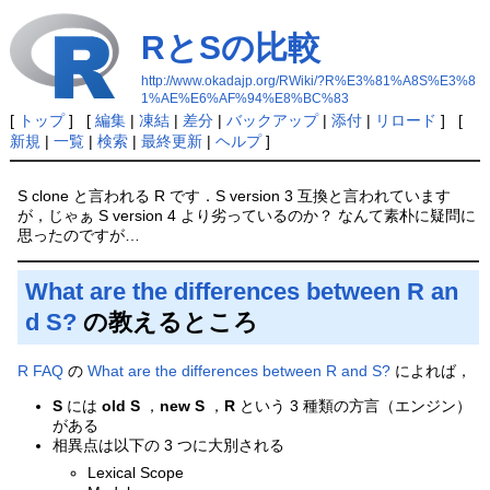
RとSの比較
http://www.okadajp.org/RWiki/?R%E3%81%A8S%E3%8
1%AE%E6%AF%94%E8%BC%83
[
トップ
] [
編集
|
凍結
|
差分
|
バックアップ
|
添付
|
リロード
] [
新規
|
一覧
|
検索
|
最終更新
|
ヘルプ
]
S clone と言われる R です．S version 3 互換と言われています
が，じゃぁ S version 4 より劣っているのか？ なんて素朴に疑問に
思ったのですが…
What are the differences between R an
d S?
の教えるところ
R FAQ
の
What are the differences between R and S?
によれば，
S
には
old S
，
new S
，
R
という 3 種類の方言（エンジン）
がある
相異点は以下の 3 つに大別される
Lexical Scope