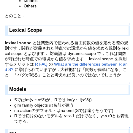
Models
Others
とのこと．
↑
Lexical Scope
lexical scope
とは関数内で使われる自由変数の値を定める際の規
則です．関数が定義された時点での環境から値を求める規則を lexi
cal scope とよびます． 対義語は dynamic scope で，これは関数
が呼ばれた時点での環境から値を求めます． lexical scope を採用
するメリットは
R FAQ
の
What are the differences between R an
d S?
に挙げられていますが，大雑把には「関数が簡単になる」こ
と，「バグが減る」ことと考えれば良いのではないでしょうか．
↑
Models
Sではlm(y ~ x^3)が、Rでは lm(y ~ I(x^3))
glm family objects の名前が違う
na.actionのデフォルトはna.omit(Sでは違うそうです)
Rでは切片のないモデルを y~x-1 だけでなく、y~x+0とも表現
できる。
↑