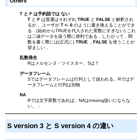
Others
T
と
F
は予約語では
ない
T
と
F
は普通はそれぞれ
TRUE
と
FALSE
と解釈され
るが， ユーザが
T <- 0
のように書き換えることができ
る．(始めからTRUEを代入された変数にすぎない) これ
は二値データを扱う際に便利である．したがって，関
数を書く際には(正式に)
TRUE
，
FALSE
を使うことが
望ましい．
乱数発生
Rはメルセンヌ・ツイスター、Sは？
データフレーム
Sではデータフレームは行列として扱われる。Rではデ
ータフレームと行列は別物
NA
Rでは文字変数であれば、NAはmissing扱いにならな
い。 ::
↑
S version 3 と S version 4 の違い
↑