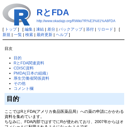
RとFDA
http://www.okadajp.org/RWiki/?R%E3%81%A8FDA
[
トップ
] [
編集
|
凍結
|
差分
|
バックアップ
|
添付
|
リロード
] [
新規
|
一覧
|
検索
|
最終更新
|
ヘルプ
]
目次
目的
RとFDA関連資料
CDISC資料
PMDA(日本の組織）
厚生労働省関係資料
その他
コメント欄
目的
†
ここではRとFDA(アメリカ食品医薬品局）への薬の申請にかかわる
資料を集めています。
ちなみに、FDA内部ではすでにRが使われており、2007年からはオ
フィシャルに利用されるようになったようです。