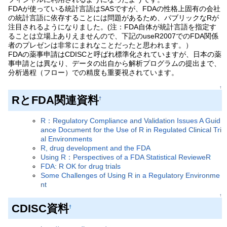
FDAが使っている統計言語はSASですが、FDAの性格上固有の会社
の統計言語に依存することには問題があるため、パブリックなRが
注目されるようになりました。(注：FDA自体が統計言語を指定す
ることは立場上ありえませんので、下記のuseR2007でのFDA関係
者のプレゼンは非常にまれなことだったと思われます。）
FDAの薬事申請はCDISCと呼ばれ標準化されていますが、日本の薬
事申請とは異なり、データの出自から解析プログラムの提出まで、
分析過程（フロー）での精度も重要視されています。
↑
RとFDA関連資料
†
R：Regulatory Compliance and Validation Issues A Guid
ance Document for the Use of R in Regulated Clinical Tri
al Environments
R, drug development and the FDA
Using R：Perspectives of a FDA Statistical RevieweR
FDA: R OK for drug trials
Some Challenges of Using R in a Regulatory Environme
nt
↑
CDISC資料
†