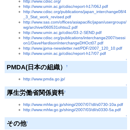
http://www.cdisc.org/
http://www.umin.ac.jp/cdisc/report-h17/06J.pdf
http://www.cdisc.org/publications/japan_interchange08/4
_3_Stat_work_revised.pdf
http://www.sas.com/offices/asiapacific/japan/usergroups/
wg/archive/060531ohtsu2.pdf
http://www.umin.ac.jp/cdisc/03-2-SEND.pdf
http://www.cdisc.org/publications/interchange2007/sessi
on1/DaveHardisonInterchangeDHOct07.pdf
http://www.jpma-newsletter.net/PDF/2007_120_10.pdf
http://www.umin.ac.jp/cdisc/report-h17/07.pdf
↑
PMDA(日本の組織）
†
http://www.pmda.go.jp/
↑
厚生労働省関係資料
†
http://www.mhlw.go.jp/shingi/2007/07/dl/s0730-10a.pdf
http://www.mhlw.go.jp/shingi/2007/03/dl/s0330-5a.pdf
↑
その他
†