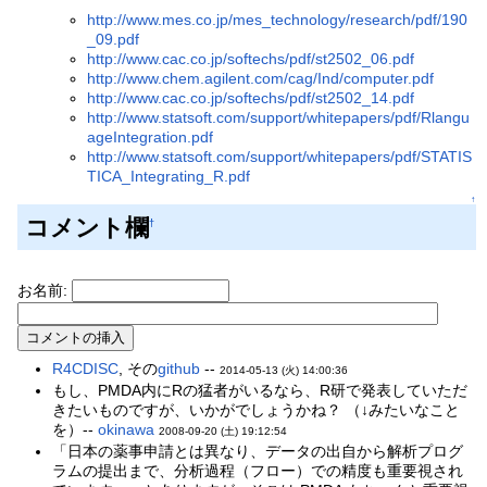
http://www.mes.co.jp/mes_technology/research/pdf/190
_09.pdf
http://www.cac.co.jp/softechs/pdf/st2502_06.pdf
http://www.chem.agilent.com/cag/Ind/computer.pdf
http://www.cac.co.jp/softechs/pdf/st2502_14.pdf
http://www.statsoft.com/support/whitepapers/pdf/Rlangu
ageIntegration.pdf
http://www.statsoft.com/support/whitepapers/pdf/STATIS
TICA_Integrating_R.pdf
↑
コメント欄
†
お名前:
R4CDISC
, その
github
--
2014-05-13 (火) 14:00:36
もし、PMDA内にRの猛者がいるなら、R研で発表していただ
きたいものですが、いかがでしょうかね？ （↓みたいなこと
を）--
okinawa
2008-09-20 (土) 19:12:54
「日本の薬事申請とは異なり、データの出自から解析プログ
ラムの提出まで、分析過程（フロー）での精度も重要視され