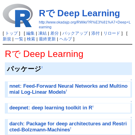
Rで Deep Learning
http://www.okadajp.org/RWiki/?R%E3%81%A7+Deep+L
earning
[
トップ
] [
編集
|
凍結
|
差分
|
バックアップ
|
添付
|
リロード
] [
新規
|
一覧
|
検索
|
最終更新
|
ヘルプ
]
Rで Deep Learning
パッケージ
†
↑
nnet: Feed-Forward Neural Networks and Multino
mial Log-Linear Models
†
↑
deepnet: deep learning toolkit in R
†
↑
darch: Package for deep architectures and Restri
cted-Bolzmann-Machines
†