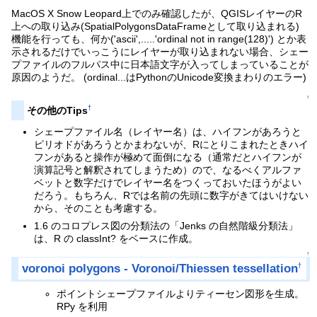
MacOS X Snow Leopard上でのみ確認したが、QGISレイヤーのR
上への取り込み(SpatialPolygonsDataFrameとして取り込まれる)
機能を行っても、何か('ascii',.....'ordinal not in range(128)') とか表
示されるだけでいっこうにレイヤーが取り込まれない場合、シェー
プファイルのフルパス中に日本語文字が入ってしまっていることが
原因のようだ。 (ordinal...はPythonのUnicode変換まわりのエラー)
↑
†
その他のTips
シェープファイル名（レイヤー名）は、ハイフンがあろうと
ピリオドがあろうとかまわないが、Rにとりこまれたときハイ
フンがあると操作が極めて面倒になる（通常だとハイフンが
演算記号と解釈されてしまうため）ので、なるべくアルファ
ベットと数字だけでレイヤー名をつくっておいたほうがよい
だろう。もちろん、Rでは名前の先頭に数字がきてはいけない
から、そのことも考慮する。
1.6 のコロプレス図の分類法の「Jenks の自然階級分類法」
は、R の classInt? をベースに作成。
↑
voronoi polygons - Voronoi/Thiessen tessellation
†
ポイントシェープファイルよりティーセン図形を生成。
RPy を利用