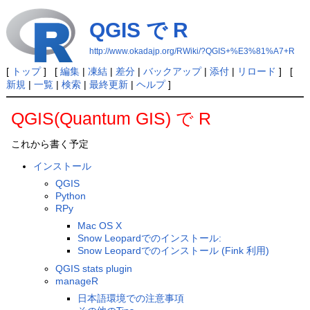
QGIS で R
http://www.okadajp.org/RWiki/?QGIS+%E3%81%A7+R
[
トップ
] [
編集
|
凍結
|
差分
|
バックアップ
|
添付
|
リロード
] [
新規
|
一覧
|
検索
|
最終更新
|
ヘルプ
]
QGIS(Quantum GIS) で R
これから書く予定
インストール
QGIS
Python
RPy
Mac OS X
Snow Leopardでのインストール:
Snow Leopardでのインストール (Fink 利用)
QGIS stats plugin
manageR
日本語環境での注意事項