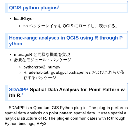
↑
QGIS python plugins
†
loadRlayer
sp ベクターレイヤを QGIS にロードし、表示する。
↑
Home-range analyses in QGIS using R through P
ython
†
manageR と同様な機能を実現
必要なモジュール・パッケージ
python:rpy2, numpy
R: adehabitat,rgdal,gpclib,shapefiles およびこれらが依
存するパッケージ
↑
SDA4PP
Spatial Data Analysis for Point Pattern w
ith R.
†
SDA4PP is a Quantum GIS Python plug-in. The plug-in performs
spatial data analysis on point pattern spatial data. It uses spatial a
nalytical structure of R. The plug-in communicates with R through
Python bindings, RPy2.