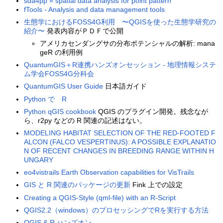
sda4pp = spatial data analysis for point pattern
fTools - Analysis and data management tools
生態学におけるFOSS4G利用 〜QGISを使った生態学研究の
紹介〜
発表内容がＰＤＦで公開
アメリカセンダングサの分布ポテンシャルの解析: mana
geR の利用例
QuantumGIS＋R連携ハンズオンセッション - 地理情報システ
ム学会FOSS4G分科会
QuantumGIS User Guide
日本語ガイド
Python で R
Python qGIS cookbook
QGIS のプラグイン開発。残念なが
ら、r2py などの R 関連の記述はない。
MODELING HABITAT SELECTION OF THE RED-FOOTED F
ALCON (FALCO VESPERTINUS): A POSSIBLE EXPLANATIO
N OF RECENT CHANGES IN BREEDING RANGE WITHIN H
UNGARY
eo4vistrails Earth Observation capabilities for VisTrails
GIS と R 関連のパッケージの更新
Fink 上での設定
Creating a QGIS-Style (qml-file) with an R-Script
QGIS2.2（windows）のプロセッシングでRを実行する方法
QGIS & R ハンズオン