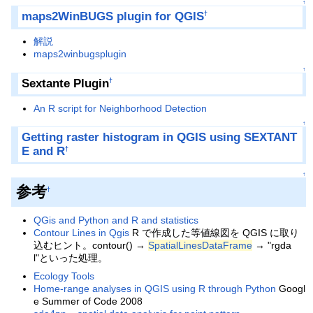
↑
maps2WinBUGS plugin for QGIS
†
解説
maps2winbugsplugin
↑
Sextante Plugin
†
An R script for Neighborhood Detection
↑
Getting raster histogram in QGIS using SEXTANT
E and R
†
↑
参考
†
QGis and Python and R and statistics
Contour Lines in Qgis
R で作成した等値線図を QGIS に取り
込むヒント。contour() →
SpatialLinesDataFrame
→ "rgda
l"といった処理。
Ecology Tools
Home-range analyses in QGIS using R through Python
Googl
e Summer of Code 2008