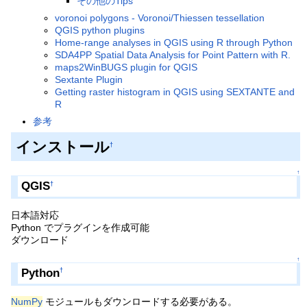
その他のTips
voronoi polygons - Voronoi/Thiessen tessellation
QGIS python plugins
Home-range analyses in QGIS using R through Python
SDA4PP Spatial Data Analysis for Point Pattern with R.
maps2WinBUGS plugin for QGIS
Sextante Plugin
Getting raster histogram in QGIS using SEXTANTE and
R
参考
インストール
†
↑
QGIS
†
日本語対応
Python でプラグインを作成可能
ダウンロード
↑
Python
†
NumPy
モジュールもダウンロードする必要がある。