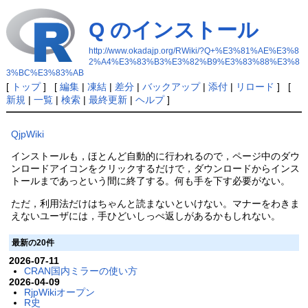
Q のインストール
http://www.okadajp.org/RWiki/?Q+%E3%81%AE%E3%8
2%A4%E3%83%B3%E3%82%B9%E3%83%88%E3%8
3%BC%E3%83%AB
[
トップ
] [
編集
|
凍結
|
差分
|
バックアップ
|
添付
|
リロード
] [
新規
|
一覧
|
検索
|
最終更新
|
ヘルプ
]
QjpWiki
インストールも，ほとんど自動的に行われるので，ページ中のダウ
ンロードアイコンをクリックするだけで，ダウンロードからインス
トールまであっという間に終了する。何も手を下す必要がない。
ただ，利用法だけはちゃんと読まないといけない。マナーをわきま
えないユーザには，手ひどいしっぺ返しがあるかもしれない。
最新の20件
2026-07-11
CRAN国内ミラーの使い方
2026-04-09
RjpWikiオープン
R史