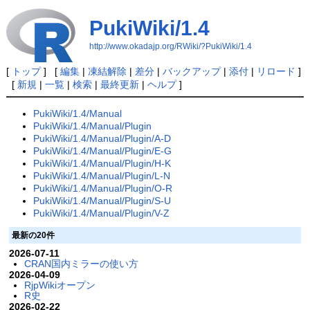
PukiWiki/1.4
http://www.okadajp.org/RWiki/?PukiWiki/1.4
[
トップ
] [
編集
|
凍結解除
|
差分
|
バックアップ
|
添付
|
リロード
]
[
新規
|
一覧
|
検索
|
最終更新
|
ヘルプ
]
PukiWiki/1.4/Manual
PukiWiki/1.4/Manual/Plugin
PukiWiki/1.4/Manual/Plugin/A-D
PukiWiki/1.4/Manual/Plugin/E-G
PukiWiki/1.4/Manual/Plugin/H-K
PukiWiki/1.4/Manual/Plugin/L-N
PukiWiki/1.4/Manual/Plugin/O-R
PukiWiki/1.4/Manual/Plugin/S-U
PukiWiki/1.4/Manual/Plugin/V-Z
最新の20件
2026-07-11
CRAN国内ミラーの使い方
2026-04-09
RjpWikiオープン
R史
2026-02-22