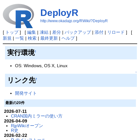
DeployR
http://www.okadajp.org/RWiki/?DeployR
[
トップ
] [
編集
|
凍結
|
差分
|
バックアップ
|
添付
|
リロード
] [
新規
|
一覧
|
検索
|
最終更新
|
ヘルプ
]
実行環境
†
OS: Windows, OS X, Linux
↑
リンク先
†
開発サイト
最新の20件
2026-07-11
CRAN国内ミラーの使い方
2026-04-09
RjpWikiオープン
R史
2026-02-22
R のインストール