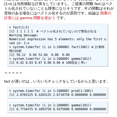
(1:n) は当然無駄な計算をしていますし、ご提案の関数 fact はベク
トル化されていないことも障害になりそうです。R の関数はそれが
意味のある場合にはベクトル化するのが原則です。結論は
階乗の
計算には gamma 関数を使おう
です。
> fact(1:5)

[1] 1 1 1 1 1  # ベクトル化されていないので警告が出る

Warning message:

Numerical expression has 5 elements: only the first u
sed in: 1:x

> system.time(for (i in 1:100000) fact(100)) # 計算時
間の比較

[1] 50.12  0.94 52.04  0.00  0.00

> system.time(for (i in 1:100000) gamma(101))

[1] 0.42 0.03 0.47 0.00 0.00 # 100倍近く早い
＝＝＝＝＝
fact が遅いのは，いろいろチェックをしているからと思います。
> system.time(for (i in 1:100000) prod(1:100))

[1] 2.0703125 0.3203125 2.6718750 0.0000000 0.0000000
> system.time(for (i in 1:100000) gamma(101))

[1] 0.7734375 0.1093750 0.9375000 0.0000000 0.0000000