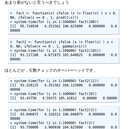
あまり差がないと言うべきでしょう
>  fact <- function(x) ifelse (x != floor(x) | x < 0, 
NA, ifelse(x == 0 , 1, prod(1:x)))

> system.time(for (i in 1:100000) fact(100))

[1]  95.710938   4.351562 106.625000   0.000000   0.0
00000
>  fact2 <- function(x) ifelse (x != floor(x) | x < 
0, NA, ifelse(x == 0 , 1, gamma(x+1)))

> system.time(for (i in 1:100000) fact2(101))

[1]  93.117188   4.671875 105.640625   0.000000   0.0
00000
ほとんどが，引数チェックのオーバーヘッドです。
> system.time(for (i in 1:100000) fact2(11))

[1]  93.328125   4.351562 104.125000   0.000000   0.0
00000

> system.time(for (i in 1:100000) fact(10))

[1]  93.43750   4.59375 105.32812   0.00000   0.00000
> system.time(for (i in 1:100000) fact2(3))

[1]  93.046875   4.320312 106.046875   0.000000   0.0
00000

> system.time(for (i in 1:100000) fact(2))

[1]  93.750000   3.960938 104.625000   0.000000   0.0