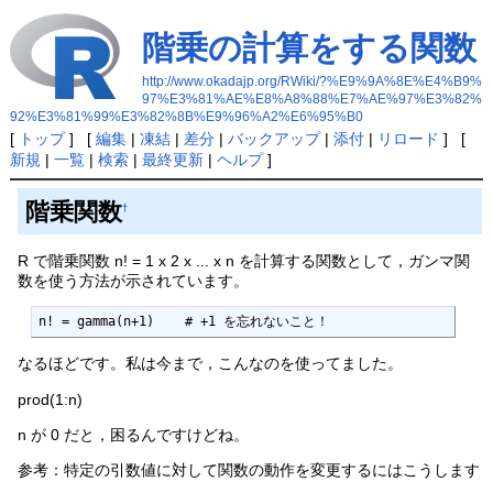
階乗の計算をする関数
http://www.okadajp.org/RWiki/?%E9%9A%8E%E4%B9%
97%E3%81%AE%E8%A8%88%E7%AE%97%E3%82%
92%E3%81%99%E3%82%8B%E9%96%A2%E6%95%B0
[
トップ
] [
編集
|
凍結
|
差分
|
バックアップ
|
添付
|
リロード
] [
新規
|
一覧
|
検索
|
最終更新
|
ヘルプ
]
階乗関数
†
R で階乗関数 n! = 1 x 2 x ... x n を計算する関数として，ガンマ関
数を使う方法が示されています。
n! = gamma(n+1)    # +1 を忘れないこと！
なるほどです。私は今まで，こんなのを使ってました。
prod(1:n)
n が 0 だと，困るんですけどね。
参考：特定の引数値に対して関数の動作を変更するにはこうします