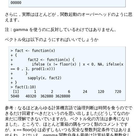
00000
さらに，実際はほとんどが，関数起動のオーバーヘッドのように思
えます。
注：gamma を使うのに反対しているわけではありません。
ベクトル化は以下のようにすればいいでしょうか
> fact <- function(x)

+ {

+ 	fact2 <- function(x) {

+         ifelse (x != floor(x) | x < 0, NA, ifelse(x 
== 0 , 1, prod(1:x)))

+      }

+ 	sapply(x, fact2)

+ }

> fact(1:10)

 [1]       1       2       6      24     120     720    
5040   40320  362880 3628800
参考：なるほどあらゆる計算機言語で論理判断は時間を食うのでで
きるだけ回避すべきだというのを思い出しました(どうしてなのか
未だに理解できないでいますが)。ベクトル化の方法は参考になり
ました。ところで、ほとんど重箱の隅をつつく類のコメントです
が、x == floor(x) は必ずしもいつも安全な整数判定条件ではありま
せんね。とはいえ、gamma 関数自身も最後は計算結果を整数化し