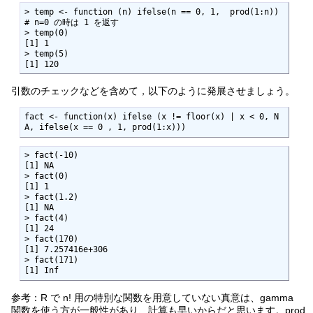
> temp <- function (n) ifelse(n == 0, 1,  prod(1:n)) 
# n=0 の時は 1 を返す

> temp(0)

[1] 1

> temp(5)

[1] 120
引数のチェックなどを含めて，以下のように発展させましょう。
fact <- function(x) ifelse (x != floor(x) | x < 0, N
A, ifelse(x == 0 , 1, prod(1:x)))
> fact(-10)

[1] NA

> fact(0)

[1] 1

> fact(1.2)

[1] NA

> fact(4)

[1] 24

> fact(170)

[1] 7.257416e+306

> fact(171)

[1] Inf
参考：R で n! 用の特別な関数を用意していない真意は、gamma
関数を使う方が一般性があり、計算も早いからだと思います。prod