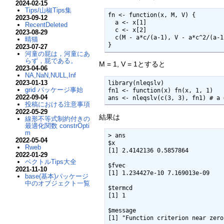
2024-02-15
Tips/山椒Tips集
fn <- function(x, M, V) {

2023-09-12
  a <- x[1]

RecentDeleted
  c <- x[2]

2023-08-29
  c(M - a*c/(a-1), V - a*c^2/(a-1)^2/(a-2))

晴猫
}
2023-07-27
河童の屁は，河童にあ
らず，屁である。
M = 1, V = 1とすると
2023-04-06
NA,NaN,NULL,Inf
2023-01-13
library(nleqslv)

grid パッケージ事始
fn1 <- function(x) fn(x, 1, 1)

2022-09-04
ans <- nleqslv(c(3, 3), fn1) #
投稿における注意事項
2022-05-29
結果は
線形不等式制約付きの
最適化関数 constrOpti
m
> ans

2022-05-04
$x

Rweb
[1] 2.4142136 0.5857864

2022-01-29
ベクトルTips大全
$fvec

2021-11-10
[1] 1.234427e-10 7.169013e-09

base(基本)パッケージ
中のオブジェクト一覧
$termcd

[1] 1

$message

[1] "Function criterion near zero"