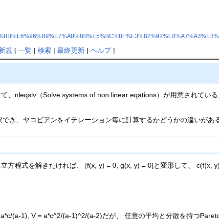
3%E7%AB%8B%E6%96%B9%E7%A8%8B%E5%BC%8F%E3%82%92%E8%A7%A3%E3
新規
|
一覧
|
検索
|
最終更新
|
ヘルプ
]
qslv（Solve systems of non linear eqations）
ートン法が選択でき、ヤコビアンをイテレーション毎に計算するかどうかの違い
たければ、 [f(x, y) = 0, g(x, y) = 0]と変形して、 c(f(x, y), g(
*c/(a-1), V = a*c^2/(a-1)^2/(a-2)だが、 任意の平均と分散を持つP