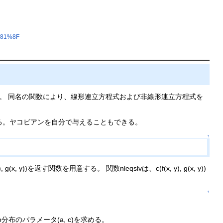
%81%8F
が用意されている。 同名の関数により、線形連立方程式および非線形連立方程式を
がある。ヤコビアンを自分で与えることもできる。
↑
x, y))を返す関数を用意する。 関数nleqslvは、c(f(x, y), g(x, y))
↑
areto分布のパラメータ(a, c)を求める。