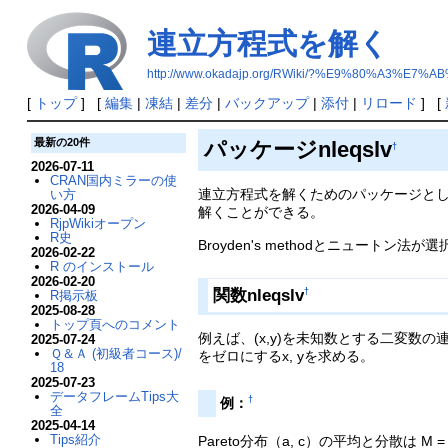
連立方程式を解く
http://www.okadajp.org/RWiki/?%E9%80%A
[
トップ
] [
編集
|
凍結
|
差分
|
バックアップ
|
添付
|
リロード
] [
最新の20件
パッケージnleqslv
†
2026-07-11
CRAN国内ミラーの使
連立方程式を解くためのパッケージとして、nle
い方
2026-04-09
解くことができる。
RjpWikiオープン
R史
Broyden's methodとニュ
2026-02-22
R のインストール
2026-02-20
関数nleqslv
†
R掲示板
2025-08-28
トップ頁へのコメント
例えば、(x,y)を未知数とする二変数の連立方程式を解き
2025-07-24
Ｑ＆Ａ (初級者コース)/
をゼロにするx, yを求める。
18
2025-07-23
データフレームTips大
†
例：
全
2025-04-14
Tips紹介
Pareto分布（a, c）の平均と分散は M = a