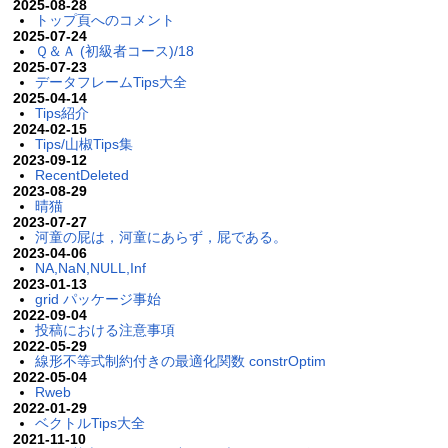
2025-08-28
トップ頁へのコメント
2025-07-24
Ｑ＆Ａ (初級者コース)/18
2025-07-23
データフレームTips大全
2025-04-14
Tips紹介
2024-02-15
Tips/山椒Tips集
2023-09-12
RecentDeleted
2023-08-29
晴猫
2023-07-27
河童の屁は，河童にあらず，屁である。
2023-04-06
NA,NaN,NULL,Inf
2023-01-13
grid パッケージ事始
2022-09-04
投稿における注意事項
2022-05-29
線形不等式制約付きの最適化関数 constrOptim
2022-05-04
Rweb
2022-01-29
ベクトルTips大全
2021-11-10