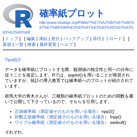
確率紙プロット
http://www.okadajp.org/RWiki/?%E7%A2%BA%E7%8E%
87%E7%B4%99%E3%83%97%E3%83%AD%E3%83%
83%E3%83%88
[
トップ
] [
編集
|
凍結
|
差分
|
バックアップ
|
添付
|
リロード
] [
新規
|
一覧
|
検索
|
最終更新
|
ヘルプ
]
Tips紹介
データを確率紙にプロットする際、観測値の独立性と同一の分布に
従うことを仮定します。Rでは、qqplot()を用いることが推奨され
ていますが、統計の導入教育では確率紙へのプロットが紹介されて
います。
群馬大学の青木さんが、三種類の確率紙プロットのための関数を書
いて公開して下さっているので、そちらを引用します。
正規確率紙（測定値そのものを用いる場合）
npp2()
対数正規確率紙（測定値そのものを用いる場合）
lnpp()
ワイブル確率紙（測定値そのものを用いる場合）
weibull()
それぞれ、