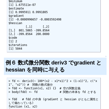
$minimum

[1] 1.675511e-07

$estimate

[1] 0.9995911 0.9991805

$gradient

[1] -0.0000996657 -0.0003592498

$hessian

          [,1]      [,2]

[1,]  801.5865 -399.8564

[2,] -399.8564  200.0000

$code

[1] 2

$iterations

[1] 5044
↑
例６ 数式微分関数 deriv3 でgradient と
hessian を同時に与える
> fd <- deriv3(~ 100*(x2 - x1*x1)^2 + (1-x1)^2, c("x
1", "x2")) #  関数の数式微分

> fdd <- function(x1, x2) {}  # 空の関数定義

> body(fdd) <- fd             # 関数の本体を fd とする

> fdd   # fdd の中身 (gradient と hessian がともに属性と
して備わっている)

function (x1, x2)
