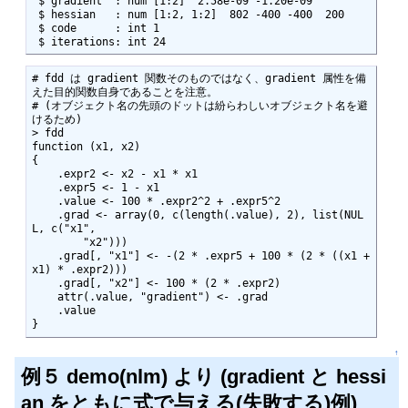
 $ gradient  : num [1:2]  2.58e-09 -1.20e-09

 $ hessian   : num [1:2, 1:2]  802 -400 -400  200

 $ code      : int 1

 $ iterations: int 24
# fdd は gradient 関数そのものではなく、gradient 属性を備
えた目的関数自身であることを注意。

# (オブジェクト名の先頭のドットは紛らわしいオブジェクト名を避
けるため)

> fdd

function (x1, x2)

{

    .expr2 <- x2 - x1 * x1

    .expr5 <- 1 - x1

    .value <- 100 * .expr2^2 + .expr5^2

    .grad <- array(0, c(length(.value), 2), list(NUL
L, c("x1",

        "x2")))

    .grad[, "x1"] <- -(2 * .expr5 + 100 * (2 * ((x1 + 
x1) * .expr2)))

    .grad[, "x2"] <- 100 * (2 * .expr2)

    attr(.value, "gradient") <- .grad

    .value

}
↑
例５ demo(nlm) より (gradient と hessi
an をともに式で与える(失敗する)例)