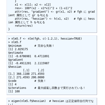
    }

    x1 <- x[1]; x2 <- x[2]

    res<- 100*(x2 - x1*x1)^2 + (1-x1)^2

    attr(res, "gradient") <- gr(x1, x2) # fgh に grad
ient 属性として gr を与える

    attr(res, "hessian") <- h(x1, x2)   # fgh に hess
ian 属性として h を与える

    return(res)

}
> nlm5.f <- nlm(fgh, c(-1.2,1), hessian=TRUE)

> nlm5.f

$minimum        # 完全な失敗！

[1] 2.829175

$estimate

[1] -0.6786981  0.4711891

$gradient

[1] -0.4911201  2.1115987

$hessian

         [,1]     [,2]

[1,] 366.1188 271.4593

[2,] 271.4593 200.0000

$code           # 失敗！

[1] 4

$iterations     # 最大繰返し回数まで実行されている！ 

[1] 100
> eigen(nlm5.f$hessian)  # hessian は正定値符合行列でな
い！
