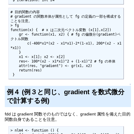
# 目的関数の内容

# gradient の関数本体が属性として fg の定義の一部を構成する
ことを注意。

> fg          

function(x) {  # x は二次元ベクトル変数 (x[1],x[2])

    gr <- function(x1, x2) { # fg の偏微分(gradient)ベ
クトル関数

        c(-400*x1*(x2 - x1*x1)-2*(1-x1), 200*(x2 - x1
*x1))

    }

    x1 <- x[1]; x2 <- x[2]

    res<- 100*(x2 - x1*x1)^2 + (1-x1)^2 # fg の本体

    attr(res, "gradient") <- gr(x1, x2) 

    return(res)

 }
↑
例４ (例３と同じ、gradient を数式微分
で計算する例)
fdd は gradient 関数そのものではなく、gradient 属性を備えた目的
関数自身であることを注意。
> nlm4 <- function () { 
