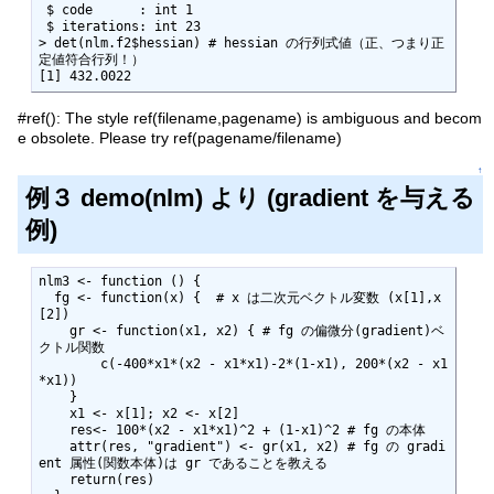
 $ code      : int 1

 $ iterations: int 23

> det(nlm.f2$hessian) # hessian の行列式値（正、つまり正
定値符合行列！）

[1] 432.0022 
#ref(): The style ref(filename,pagename) is ambiguous and becom
e obsolete. Please try ref(pagename/filename)
↑
例３ demo(nlm) より (gradient を与える
例)
nlm3 <- function () {

  fg <- function(x) {  # x は二次元ベクトル変数 (x[1],x
[2])

    gr <- function(x1, x2) { # fg の偏微分(gradient)ベ
クトル関数

        c(-400*x1*(x2 - x1*x1)-2*(1-x1), 200*(x2 - x1
*x1))

    }

    x1 <- x[1]; x2 <- x[2]

    res<- 100*(x2 - x1*x1)^2 + (1-x1)^2 # fg の本体

    attr(res, "gradient") <- gr(x1, x2) # fg の gradi
ent 属性(関数本体)は gr であることを教える

    return(res)
