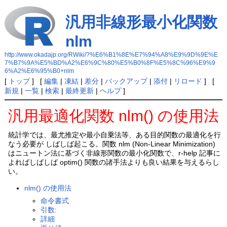
汎用非線形最小化関数
nlm
http://www.okadajp.org/RWiki/?%E6%B1%8E%E7%94%A8%E9%9D%9E%E
7%B7%9A%E5%BD%A2%E6%9C%80%E5%B0%8F%E5%8C%96%E9%9
6%A2%E6%95%B0+nlm
[
トップ
] [
編集
|
凍結
|
差分
|
バックアップ
|
添付
|
リロード
] [
新規
|
一覧
|
検索
|
最終更新
|
ヘルプ
]
汎用最適化関数 nlm() の使用法
統計学では、最尤推定や最小自乗法等、ある目的関数の最適化を行
なう必要が しばしば起こる。関数 nlm (Non-Linear Minimization)
はニュートン法に基づく非線形関数の最小化関数で、r-help 記事に
よればしばしば optim() 関数の諸手法よりも良い結果を与えるらし
い。
nlm() の使用法
命令書式
引数:
詳細