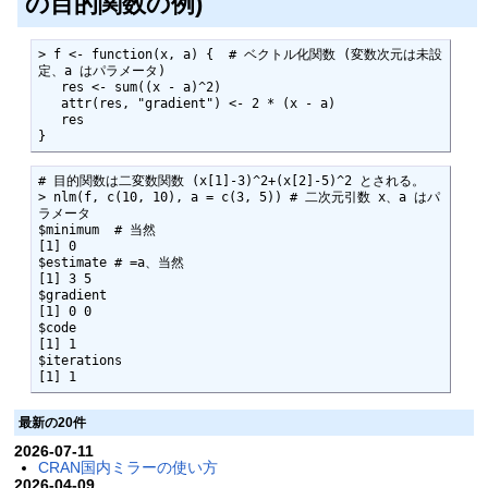
の目的関数の例)
> f <- function(x, a) {  # ベクトル化関数 (変数次元は未設
定、a はパラメータ)

   res <- sum((x - a)^2)

   attr(res, "gradient") <- 2 * (x - a)

   res

}
# 目的関数は二変数関数 (x[1]-3)^2+(x[2]-5)^2 とされる。

> nlm(f, c(10, 10), a = c(3, 5)) # 二次元引数 x、a はパ
ラメータ

$minimum  # 当然

[1] 0

$estimate # =a、当然

[1] 3 5

$gradient

[1] 0 0

$code

[1] 1

$iterations 

[1] 1
最新の20件
2026-07-11
CRAN国内ミラーの使い方
2026-04-09