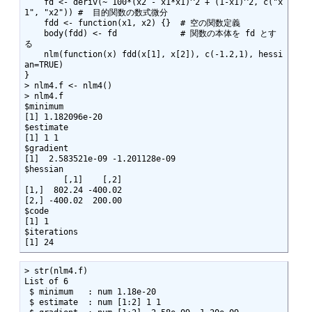
    fd <- deriv(~ 100*(x2 - x1*x1)^2 + (1-x1)^2, c("x
1", "x2")) #  目的関数の数式微分

    fdd <- function(x1, x2) {}  # 空の関数定義

    body(fdd) <- fd             # 関数の本体を fd とす
る

    nlm(function(x) fdd(x[1], x[2]), c(-1.2,1), hessi
an=TRUE) 

}

> nlm4.f <- nlm4()

> nlm4.f

$minimum

[1] 1.182096e-20

$estimate

[1] 1 1

$gradient

[1]  2.583521e-09 -1.201128e-09

$hessian

        [,1]    [,2]

[1,]  802.24 -400.02

[2,] -400.02  200.00

$code

[1] 1

$iterations

[1] 24
> str(nlm4.f)

List of 6

 $ minimum   : num 1.18e-20

 $ estimate  : num [1:2] 1 1
