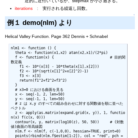
近的に近付いているか、stepmax が小さ過ぎる。
iterations
: 実行される繰返し回数。
↑
例１ demo(nlm) より
Helical Valley Function. Page 362 Dennis + Schnabel
nlm1 <- function () {

  theta <- function(x1,x2) atan(x2,x1)/(2*pi)

  f <- function(x) {                          # 目的関
数定義

    f1 <- 10*(x[3] - 10*theta(x[1],x[2]))

    f2 <- 10*(sqrt(x[1]^2+x[2]^2)-1)

    f3 <- x[3]

    return(f1^2+f2^2+f3^2)

  }

  # x3=0 における曲面を見る

  x <- seq(-1, 2, len=50)

  y <- seq(-1, 1, len=50)

  # z は x,y のすべての組み合わせに対する関数値を順に並べた
ベクトル

  z <- apply(as.matrix(expand.grid(x, y)), 1, functio
n(x) f(c(x, 0))) 

  contour(x, y, matrix(log10(z), 50, 50))     # (対数
値)曲面の等高線図

  nlm.f <- nlm(f, c(-1,0,0), hessian=TRUE, print=0)

  points(rbind(nlm.f$estim[1:2]), col = "red", pch = 