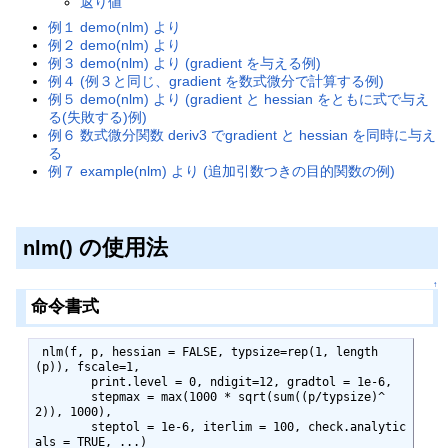
返り値
例１ demo(nlm) より
例２ demo(nlm) より
例３ demo(nlm) より (gradient を与える例)
例４ (例３と同じ、gradient を数式微分で計算する例)
例５ demo(nlm) より (gradient と hessian をともに式で与え
る(失敗する)例)
例６ 数式微分関数 deriv3 でgradient と hessian を同時に与え
る
例７ example(nlm) より (追加引数つきの目的関数の例)
の使用法
nlm()
↑
命令書式
 nlm(f, p, hessian = FALSE, typsize=rep(1, length
(p)), fscale=1,

        print.level = 0, ndigit=12, gradtol = 1e-6,

        stepmax = max(1000 * sqrt(sum((p/typsize)^
2)), 1000),

        steptol = 1e-6, iterlim = 100, check.analytic
als = TRUE, ...)