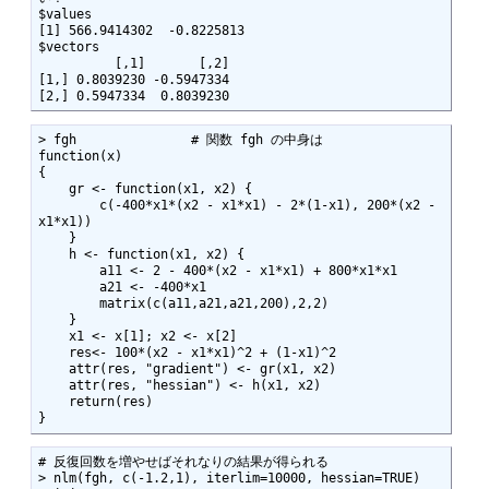
$values

[1] 566.9414302  -0.8225813

$vectors

          [,1]       [,2]

[1,] 0.8039230 -0.5947334

[2,] 0.5947334  0.8039230
> fgh               # 関数 fgh の中身は

function(x)

{

    gr <- function(x1, x2) {

        c(-400*x1*(x2 - x1*x1) - 2*(1-x1), 200*(x2 - 
x1*x1))

    }

    h <- function(x1, x2) {

        a11 <- 2 - 400*(x2 - x1*x1) + 800*x1*x1

        a21 <- -400*x1

        matrix(c(a11,a21,a21,200),2,2)

    }

    x1 <- x[1]; x2 <- x[2]

    res<- 100*(x2 - x1*x1)^2 + (1-x1)^2

    attr(res, "gradient") <- gr(x1, x2)

    attr(res, "hessian") <- h(x1, x2)

    return(res)

}
# 反復回数を増やせばそれなりの結果が得られる

> nlm(fgh, c(-1.2,1), iterlim=10000, hessian=TRUE)
