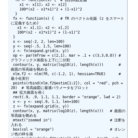
    x1 <- x[1]; x2 <- x[2]

    100*(x2 - x1*x1)^2 + (1-x1)^2

  }

 fx <- function(x) {   # fR のベクトル化版 (z をスマート
に定義するため)

   x1 <- x[,1]; x2 <- x[,2]

   100*(x2 - x1*x1)^2 + (1-x1)^2

 }

 x <- seq(-2, 2, len=100)

 y <- seq(-.5, 1.5, len=100)

 z <- fx(expand.grid(x, y))

 op <- par(mfrow = c(2,1), mar = .1 + c(3,3,0,0)) # 
グラフィックス画面を上下に二分割

 contour(x, y, matrix(log10(z), length(x)))       # 
曲面の等高線を眺める

 nlm.f2 <- nlm(fR, c(-1.2, 1), hessian=TRUE)      # 
最小化実行

 points(rbind(nlm.f2$estim[1:2]), col = "red", pch = 
20)  # 等高線図に最適パラメータをプロット

 ## 拡大曲面を画く

 rect(.9, .9, 1.1, 1.1, border = "orange", lwd = 2)

 x <- y <- seq(.9, 1.1, len=100)

 z <- fx(expand.grid(x, y))

 contour(x, y, matrix(log10(z), length(x)))   # 曲面の
等高線を眺める

 mtext("zoomed in")                           # 注釈を
入れる

 box(col = "orange")                          # オレン
ジ色の枠を描
