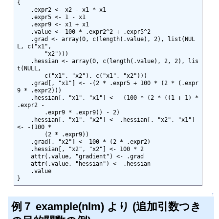
{

    .expr2 <- x2 - x1 * x1

    .expr5 <- 1 - x1

    .expr9 <- x1 + x1

    .value <- 100 * .expr2^2 + .expr5^2

    .grad <- array(0, c(length(.value), 2), list(NUL
L, c("x1",

        "x2")))

    .hessian <- array(0, c(length(.value), 2, 2), lis
t(NULL,

        c("x1", "x2"), c("x1", "x2")))

    .grad[, "x1"] <- -(2 * .expr5 + 100 * (2 * (.expr
9 * .expr2)))

    .hessian[, "x1", "x1"] <- -(100 * (2 * ((1 + 1) * 
.expr2 -

        .expr9 * .expr9)) - 2)

    .hessian[, "x1", "x2"] <- .hessian[, "x2", "x1"] 
<- -(100 *

        (2 * .expr9))

    .grad[, "x2"] <- 100 * (2 * .expr2)

    .hessian[, "x2", "x2"] <- 100 * 2

    attr(.value, "gradient") <- .grad

    attr(.value, "hessian") <- .hessian

    .value

}
↑
例７ example(nlm) より (追加引数つき