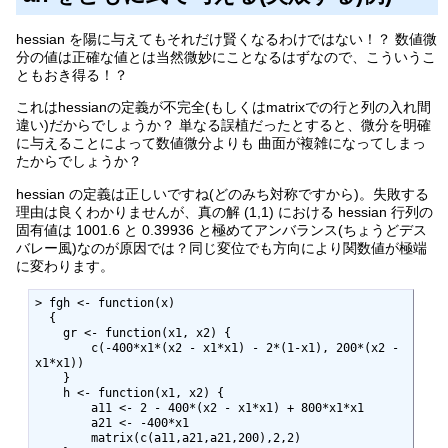
hessian を陽に与えてもそれだけ賢くなるわけではない！？ 数値微
分の値は正確な値とは当然微妙にことなるはずなので、こういうこ
ともおき得る！？
これはhessianの定義が不完全(もしくはmatrixでの行と列の入れ間
違い)だからでしょうか？ 単なる誤植だったとすると、微分を明確
に与えることによって数値微分よりも 曲面が複雑になってしまっ
たからでしょうか？
hessian の定義は正しいですね(どのみち対称ですから)。失敗する
理由は良くわかりませんが、真の解 (1,1) における hessian 行列の
固有値は 1001.6 と 0.39936 と極めてアンバランス(ちょうどデス
バレー風)なのが原因では？同じ変位でも方向により関数値が極端
に変わります。
> fgh <- function(x)

  {

    gr <- function(x1, x2) {

        c(-400*x1*(x2 - x1*x1) - 2*(1-x1), 200*(x2 - 
x1*x1))

    }

    h <- function(x1, x2) {

        a11 <- 2 - 400*(x2 - x1*x1) + 800*x1*x1

        a21 <- -400*x1

        matrix(c(a11,a21,a21,200),2,2)
