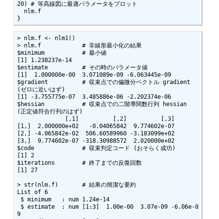
20) # 等高線図に最適パラメータをプロット

  nlm.f   

}
> nlm.f <- nlm1()

> nlm.f            # 非線形最小化の結果 

$minimum           # 最小値

[1] 1.238237e-14 

$estimate          # その時のパラメータ値   

[1]  1.000000e-00  3.071089e-09 -6.063445e-09

$gradient          # 収束点での偏微分ベクトル gradient 
(ゼロに近いはず)

[1] -3.755775e-07  3.485886e-06 -2.202374e-06

$hessian           # 収束点での二階導関数行列 hessian 
(正定値符合行列のはず)

              [,1]          [,2]          [,3]

[1,]  2.000000e+02   -0.04065842  9.774602e-07

[2,] -4.065842e-02  506.60589960 -3.183099e+02

[3,]  9.774602e-07 -318.30988572  2.020000e+02

$code              # 収束判定コード (おそらく成功)

[1] 2

$iterations        # 終了までの反復回数 

[1] 27

> str(nlm.f)       # 結果の簡潔な要約

List of 6

 $ minimum   : num 1.24e-14

 $ estimate  : num [1:3]  1.00e-00  3.07e-09 -6.06e-0
9
