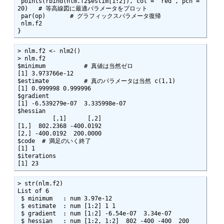
 points(rbind(nlm.f2$estim[1:2]), col = "red", pch = 
20)   # 等高線図に最適パラメータをプロット

 par(op)       # グラフィックスパラメータ復帰

 nlm.f2

}
> nlm.f2 <- nlm2()

> nlm.f2

$minimum           # 真値は当然ゼロ

[1] 3.973766e-12

$estimate          # 真のパラメータは当然 c(1,1) 

[1] 0.999998 0.999996

$gradient

[1] -6.539279e-07  3.335998e-07

$hessian

          [,1]      [,2]

[1,]  802.2368 -400.0192

[2,] -400.0192  200.0000

$code  # 満足のいく終了

[1] 1

$iterations

[1] 23
> str(nlm.f2)

List of 6

 $ minimum   : num 3.97e-12

 $ estimate  : num [1:2] 1 1

 $ gradient  : num [1:2] -6.54e-07  3.34e-07

 $ hessian   : num [1:2, 1:2]  802 -400 -400  200
