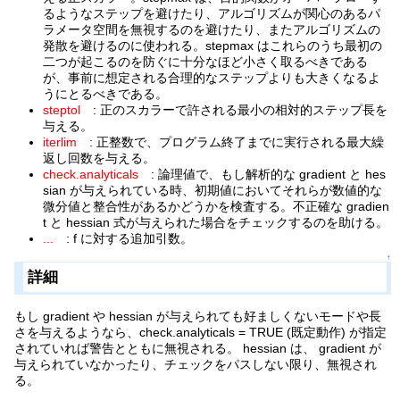
るようなステップを避けたり、アルゴリズムが関心のあるパ
ラメータ空間を無視するのを避けたり、またアルゴリズムの
発散を避けるのに使われる。stepmax はこれらのうち最初の
二つが起こるのを防ぐに十分なほど小さく取るべきである
が、事前に想定される合理的なステップよりも大きくなるよ
うにとるべきである。
steptol
: 正のスカラーで許される最小の相対的ステップ長を
与える。
iterlim
: 正整数で、プログラム終了までに実行される最大繰
返し回数を与える。
check.analyticals
: 論理値で、もし解析的な gradient と hes
sian が与えられている時、初期値においてそれらが数値的な
微分値と整合性があるかどうかを検査する。不正確な gradien
t と hessian 式が与えられた場合をチェックするのを助ける。
...
: f に対する追加引数。
↑
詳細
もし gradient や hessian が与えられても好ましくないモードや長
さを与えるようなら、check.analyticals = TRUE (既定動作) が指定
されていれば警告とともに無視される。 hessian は、 gradient が
与えられていなかったり、チェックをパスしない限り、無視され
る。