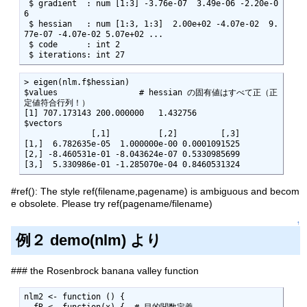
 $ gradient  : num [1:3] -3.76e-07  3.49e-06 -2.20e-0
6

 $ hessian   : num [1:3, 1:3]  2.00e+02 -4.07e-02  9.
77e-07 -4.07e-02 5.07e+02 ...

 $ code      : int 2

 $ iterations: int 27
> eigen(nlm.f$hessian) 

$values                 # hessian の固有値はすべて正（正
定値符合行列！）

[1] 707.173143 200.000000   1.432756

$vectors

              [,1]          [,2]         [,3]

[1,]  6.782635e-05  1.000000e-00 0.0001091525

[2,] -8.460531e-01 -8.043624e-07 0.5330985699

[3,]  5.330986e-01 -1.285070e-04 0.8460531324
#ref(): The style ref(filename,pagename) is ambiguous and becom
e obsolete. Please try ref(pagename/filename)
↑
例２ demo(nlm) より
### the Rosenbrock banana valley function
nlm2 <- function () {

  fR <- function(x) {  # 目的関数定義
