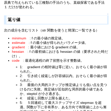
原典で与えられている三種類の手法のうち、直線探索である手法
１ だけが使われる。
↑
返り値
次の成分を含むリスト（str 関数を使うと簡潔に一覧できる）
minimum
: f の最小値の推定値。
estimate
: f の最小値が得られたパラメータ値。
gradient
: 最小値における gradient の値。
hessian
: f の最初値における hessian の値（要求された時だ
け）。
code
: 最適化過程の終了状態を示す整数値。
1: gradient の相対値は零に近い。おそらく最小値が得
られた。
2: 引き続く繰返しが許容値以内。おそらく最小値が得
られた。
3: 最後の大局的ステップが推定値よりも低い点を見つ
けるのに失敗。推定値が近似的な局所的最小値である
か、steptol が小さ過ぎる。
4: 繰返し回数が上限を越えた。
5: ５回連続して最大ステップサイズ stepmax を超
過。関数が下に非有界か、ある方向で有限値に上から漸