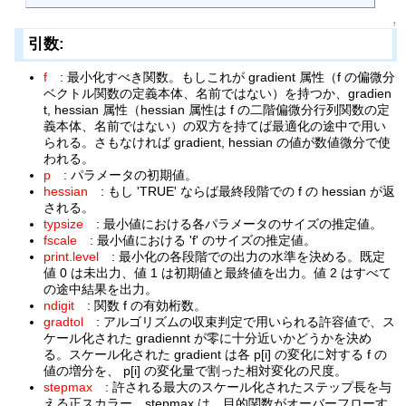
↑
引数:
f
: 最小化すべき関数。もしこれが gradient 属性（f の偏微分
ベクトル関数の定義本体、名前ではない）を持つか、gradien
t, hessian 属性（hessian 属性は f の二階偏微分行列関数の定
義本体、名前ではない）の双方を持てば最適化の途中で用い
られる。さもなければ gradient, hessian の値が数値微分で使
われる。
p
: パラメータの初期値。
hessian
: もし 'TRUE' ならば最終段階での f の hessian が返
される。
typsize
: 最小値における各パラメータのサイズの推定値。
fscale
: 最小値における 'f' のサイズの推定値。
print.level
: 最小化の各段階での出力の水準を決める。既定
値 0 は未出力、値 1 は初期値と最終値を出力。値 2 はすべて
の途中結果を出力。
ndigit
: 関数 f の有効桁数。
gradtol
: アルゴリズムの収束判定で用いられる許容値で、ス
ケール化された gradiennt が零に十分近いかどうかを決め
る。スケール化された gradient は各 p[i] の変化に対する f の
値の増分を、 p[i] の変化量で割った相対変化の尺度。
stepmax
: 許される最大のスケール化されたステップ長を与
える正スカラー。stepmax は、目的関数がオーバーフローす