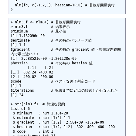
  }

  nlm(fg, c(-1.2,1), hessian=TRUE) # 非線形回帰実行

}
> nlm3.f <- nlm3() # 非線形回帰実行

> nlm3.f           # 結果表示

$minimum           # 最小値

[1] 1.182096e-20

$estimate          # その時のパラメータ値 

[1] 1 1 

$gradient          # その時の gradient 値 (数値誤差範囲
内で零に近い！)

[1]  2.583521e-09 -1.201128e-09

$hessian           # その時の hessian 値

        [,1]    [,2]

[1,]  802.24 -400.02

[2,] -400.02  200.00

$code              # ベストな終了判定コード

[1] 1

$iterations        # 収束までに24回の繰返しが行なわれた

[1] 24

> str(nlm3.f)  # 簡潔な要約

List of 6

 $ minimum   : num 1.18e-20

 $ estimate  : num [1:2] 1 1

 $ gradient  : num [1:2]  2.58e-09 -1.20e-09

 $ hessian   : num [1:2, 1:2]  802 -400 -400  200

 $ code      : int 1

 $ iterations: int 24