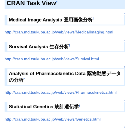
CRAN Task View
†
↑
Medical Image Analysis 医用画像分析
†
http://cran.md.tsukuba.ac.jp/web/views/MedicalImaging.html
↑
Survival Analysis 生存分析
†
http://cran.md.tsukuba.ac.jp/web/views/Survival.html
↑
Analysis of Pharmacokinetic Data 薬物動態データ
の分析
†
http://cran.md.tsukuba.ac.jp/web/views/Pharmacokinetics.html
↑
Statistical Genetics 統計遺伝学
†
http://cran.md.tsukuba.ac.jp/web/views/Genetics.html
↑