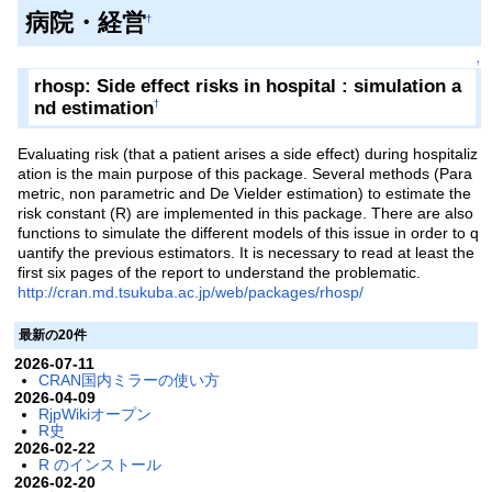
病院・経営
†
↑
rhosp: Side effect risks in hospital : simulation a
nd estimation
†
Evaluating risk (that a patient arises a side effect) during hospitaliz
ation is the main purpose of this package. Several methods (Para
metric, non parametric and De Vielder estimation) to estimate the
risk constant (R) are implemented in this package. There are also
functions to simulate the different models of this issue in order to q
uantify the previous estimators. It is necessary to read at least the
first six pages of the report to understand the problematic.
http://cran.md.tsukuba.ac.jp/web/packages/rhosp/
最新の20件
2026-07-11
CRAN国内ミラーの使い方
2026-04-09
RjpWikiオープン
R史
2026-02-22
R のインストール
2026-02-20