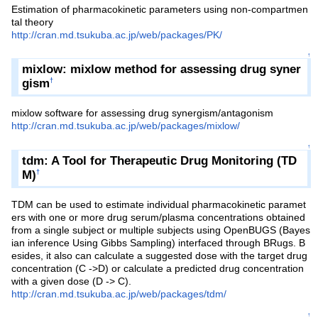
Estimation of pharmacokinetic parameters using non-compartmen
tal theory
http://cran.md.tsukuba.ac.jp/web/packages/PK/
↑
mixlow: mixlow method for assessing drug syner
gism
†
mixlow software for assessing drug synergism/antagonism
http://cran.md.tsukuba.ac.jp/web/packages/mixlow/
↑
tdm: A Tool for Therapeutic Drug Monitoring (TD
M)
†
TDM can be used to estimate individual pharmacokinetic paramet
ers with one or more drug serum/plasma concentrations obtained
from a single subject or multiple subjects using OpenBUGS (Bayes
ian inference Using Gibbs Sampling) interfaced through BRugs. B
esides, it also can calculate a suggested dose with the target drug
concentration (C ->D) or calculate a predicted drug concentration
with a given dose (D -> C).
http://cran.md.tsukuba.ac.jp/web/packages/tdm/
↑