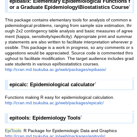
epibasix: Elementary Epidemiological Functions f
or a Graduate Epidemiology\Biostatistics Course
†
This package contains elementary tools for analysis of common e
pidemiological problems, ranging from sample size estimation, thr
ough 2x2 contingency table analysis and basic measures of agree
ment (kappa, sensitivity/specificity). Appropriate print and summar
y statements are also written to facilitate interpretation wherever p
ossible. This package is a work in progress, so any comments or s
uggestions would be appreciated. Source code is commented thro
ughout to facilitate modification. The target audience includes grad
uate students in various epi/biostatistics courses.
http://cran.md.tsukuba.ac.jp/web/packages/epibasix/
↑
epicalc: Epidemiological calculator
†
Functions making R easy for epidemiological calculation.
http://cran.md.tsukuba.ac.jp/web/packages/epicalc/
↑
epitools: Epidemiology Tools
†
EpiTools
: R Package for Epidemiologic Data and Graphics
http://cran.md.tsukuba.ac.jp/web/packages/epitools/