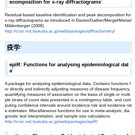
ecomposition for x-ray diffractograms
†
Residual-based baseline identification and peak decomposition for
x-ray diffractograms as introduced in Davies/Gather/Mergel/Meise/
Mildenberger (2008).
http://cran.md.tsukuba.ac.jp/web/packages/diffractometry/
↑
疫学
†
↑
epiR: Functions for analysing epidemiological dat
a
†
A package for analysing epidemiological data. Contains functions f
or directly and indirectly adjusting measures of disease frequency,
quantifying measures of association on the basis of single or multi
ple strata of count data presented in a contingency table, and com
puting confidence intervals around incidence risk and incidence rat
e estimates. Miscellaneous functions for use in meta-analysis, dia
gnostic test interpretation, and sample size calculations.
http://cran.md.tsukuba.ac.jp/web/packages/epiR/
↑