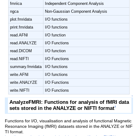
fmriica
Independent Component Analysis
ngca
Non-Gaussian Component Analysis
plot.fmridata
I/O functions
print.fmridata
I/O functions
read.AFNI
I/O function
read.ANALYZE
I/O Functions
read.DICOM
I/O function
read.NIFTI
I/O Functions
summary.fmridata
I/O functions
write.AFNI
I/O functions
write.ANALYZE
I/O Functions
write.NIFTI
I/O Functions
↑
AnalyzeFMRI: Functions for analysis of fMRI data
sets stored in the ANALYZE or NIFTI format
†
Functions for I/O, visualisation and analysis of functional Magnetic
Resonance Imaging (fMRI) datasets stored in the ANALYZE or NIF
TI format.