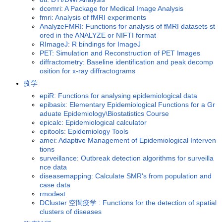
dcemri: A Package for Medical Image Analysis
fmri: Analysis of fMRI experiments
AnalyzeFMRI: Functions for analysis of fMRI datasets st
ored in the ANALYZE or NIFTI format
RImageJ: R bindings for ImageJ
PET: Simulation and Reconstruction of PET Images
diffractometry: Baseline identification and peak decomp
osition for x-ray diffractograms
疫学
epiR: Functions for analysing epidemiological data
epibasix: Elementary Epidemiological Functions for a Gr
aduate Epidemiology\Biostatistics Course
epicalc: Epidemiological calculator
epitools: Epidemiology Tools
amei: Adaptive Management of Epidemiological Interven
tions
surveillance: Outbreak detection algorithms for surveilla
nce data
diseasemapping: Calculate SMR's from population and
case data
rmodest
DCluster 空間疫学 : Functions for the detection of spatial
clusters of diseases