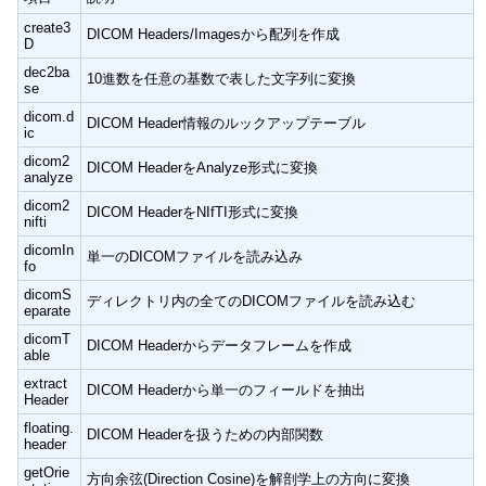
create3
DICOM Headers/Imagesから配列を作成
D
dec2ba
10進数を任意の基数で表した文字列に変換
se
dicom.d
DICOM Header情報のルックアップテーブル
ic
dicom2
DICOM HeaderをAnalyze形式に変換
analyze
dicom2
DICOM HeaderをNIfTI形式に変換
nifti
dicomIn
単一のDICOMファイルを読み込み
fo
dicomS
ディレクトリ内の全てのDICOMファイルを読み込む
eparate
dicomT
DICOM Headerからデータフレームを作成
able
extract
DICOM Headerから単一のフィールドを抽出
Header
floating.
DICOM Headerを扱うための内部関数
header
getOrie
方向余弦(Direction Cosine)を解剖学上の方向に変換