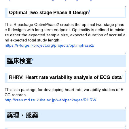
↑
Optimal Two-stage Phase II Design
†
This R package OptimPhase2 creates the optimal two-stage phas
e II designs with long-term endpoint. Optimality is defined to minim
ze either the expected sample size, expected duration of accrual a
nd expected total study length.
https://r-forge.r-project.org/projects/optimphase2/
↑
臨床検査
†
↑
RHRV: Heart rate variability analysis of ECG data
†
This is a package for developing heart rate variability studies of E
CG records
http://cran.md.tsukuba.ac.jp/web/packages/RHRV/
↑
薬理・服薬
†
↑