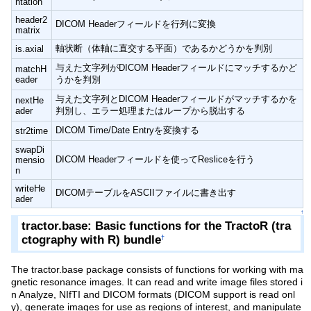
ntation
header2
DICOM Headerフィールドを行列に変換
matrix
軸状断（体軸に直交する平面）であるかどうかを判別
is.axial
与えた文字列がDICOM Headerフィールドにマッチするかど
matchH
eader
うかを判別
与えた文字列とDICOM Headerフィールドがマッチするかを
nextHe
ader
判別し、エラー処理またはループから脱出する
DICOM Time/Date Entryを変換する
str2time
swapDi
DICOM Headerフィールドを使ってResliceを行う
mensio
n
writeHe
DICOMテーブルをASCIIファイルに書き出す
ader
↑
tractor.base: Basic functions for the TractoR (tra
ctography with R) bundle
†
The tractor.base package consists of functions for working with ma
gnetic resonance images. It can read and write image files stored i
n Analyze, NIfTI and DICOM formats (DICOM support is read onl
y), generate images for use as regions of interest, and manipulate