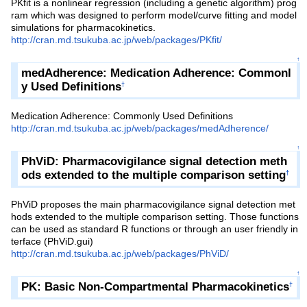
PKfit is a nonlinear regression (including a genetic algorithm) prog
ram which was designed to perform model/curve fitting and model
simulations for pharmacokinetics.
http://cran.md.tsukuba.ac.jp/web/packages/PKfit/
↑
medAdherence: Medication Adherence: Commonl
y Used Definitions
†
Medication Adherence: Commonly Used Definitions
http://cran.md.tsukuba.ac.jp/web/packages/medAdherence/
↑
PhViD: Pharmacovigilance signal detection meth
ods extended to the multiple comparison setting
†
PhViD proposes the main pharmacovigilance signal detection met
hods extended to the multiple comparison setting. Those functions
can be used as standard R functions or through an user friendly in
terface (PhViD.gui)
http://cran.md.tsukuba.ac.jp/web/packages/PhViD/
↑
PK: Basic Non-Compartmental Pharmacokinetics
†