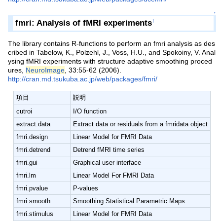
↑
fmri: Analysis of fMRI experiments
†
The library contains R-functions to perform an fmri analysis as des
cribed in Tabelow, K., Polzehl, J., Voss, H.U., and Spokoiny, V. Anal
ysing fMRI experiments with structure adaptive smoothing proced
ures,
NeuroImage
, 33:55-62 (2006).
http://cran.md.tsukuba.ac.jp/web/packages/fmri/
項目
説明
cutroi
I/O function
extract.data
Extract data or residuals from a fmridata object
fmri.design
Linear Model for FMRI Data
fmri.detrend
Detrend fMRI time series
fmri.gui
Graphical user interface
fmri.lm
Linear Model For FMRI Data
fmri.pvalue
P-values
fmri.smooth
Smoothing Statistical Parametric Maps
fmri.stimulus
Linear Model for FMRI Data