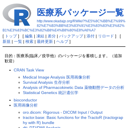
医療系パッケージ一覧
http://www.okadajp.org/RWiki/?%E5%8C%BB%E7%99%
82%E7%B3%BB%E3%83%91%E3%83%83%E3%82%
B1%E3%83%BC%E3%82%B8%E4%B8%80%E8%A6%A7
[
トップ
] [
編集
|
凍結
|
差分
|
バックアップ
|
添付
|
リロード
] [
新規
|
一覧
|
検索
|
最終更新
|
ヘルプ
]
目的：医療系(臨床／疫学他）のパッケージを蓄積します。（追加
歓迎）
CRAN Task View
Medical Image Analysis 医用画像分析
Survival Analysis 生存分析
Analysis of Pharmacokinetic Data 薬物動態データの分析
Statistical Genetics 統計遺伝学
bioconductor
医用画像分析
oro.dicom: Rigorous - DICOM Input / Output
tractor.base: Basic functions for the TractoR (tractograp
hy with R) bundle
dti: DTI/DWI Analysis