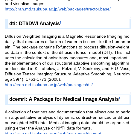
and visualise images.
http://cran.md.tsukuba.ac.jp/web/packages/tractor.base/
↑
dti: DTI/DWI Analysis
†
Diffusion Weighted Imaging is a Magnetic Resonance Imaging mo
dality, that measures diffusion of water in tissues like the human br
ain. The package contains R-functions to process diffusion-weight
ed data in the context of the diffusion tensor model (DTI). This incl
udes the calculation of anisotropy measures and, most important,
the implementation of our structural adaptive smoothing algorithm
as described in K. Tabelow, J. Polzehl, V. Spokoiny, and H.U. Voss,
Diffusion Tensor Imaging: Structural Adaptive Smoothing, Neuroim
age 39(4), 1763-1773 (2008).
http://cran.md.tsukuba.ac.jp/web/packages/dti/
↑
dcemri: A Package for Medical Image Analysis
†
A collection of routines and documentation that allows one to perfo
rm a quantitative analysis of dynamic contrast-enhanced or diffusi
on-weighted MRI data. Medical imaging data should be organized
using either the Analyze or NIfTI data formats.
http://cran.md.tsukuba.ac.jp/web/packages/dcemri/