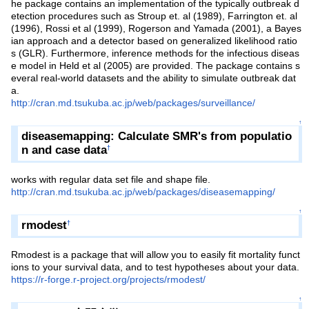
he package contains an implementation of the typically outbreak d
etection procedures such as Stroup et. al (1989), Farrington et. al
(1996), Rossi et al (1999), Rogerson and Yamada (2001), a Bayes
ian approach and a detector based on generalized likelihood ratio
s (GLR). Furthermore, inference methods for the infectious diseas
e model in Held et al (2005) are provided. The package contains s
everal real-world datasets and the ability to simulate outbreak dat
a.
http://cran.md.tsukuba.ac.jp/web/packages/surveillance/
↑
diseasemapping: Calculate SMR's from populatio
n and case data
†
works with regular data set file and shape file.
http://cran.md.tsukuba.ac.jp/web/packages/diseasemapping/
↑
rmodest
†
Rmodest is a package that will allow you to easily fit mortality funct
ions to your survival data, and to test hypotheses about your data.
https://r-forge.r-project.org/projects/rmodest/
↑