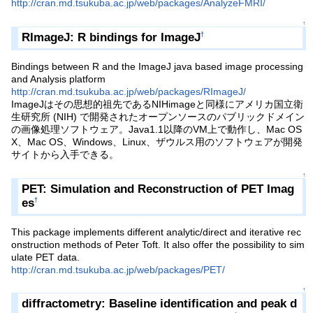
http://cran.md.tsukuba.ac.jp/web/packages/AnalyzeFMRI/
↑
RImageJ: R bindings for ImageJ
†
Bindings between R and the ImageJ java based image processing
and Analysis platform
http://cran.md.tsukuba.ac.jp/web/packages/RImageJ/
ImageJはその思想的祖先であるNIHimageと同様にアメリカ国立衛
生研究所 (NIH) で開発されたオープンソースのパブリックドメイン
の画像処理ソフトウェア。Java1.1以降のVM上で動作し、Mac OS
X、Mac OS、Windows、Linux、ザウルス用のソフトウェアが開発
サイトから入手できる。
↑
PET: Simulation and Reconstruction of PET Imag
es
†
This package implements different analytic/direct and iterative rec
onstruction methods of Peter Toft. It also offer the possibility to sim
ulate PET data.
http://cran.md.tsukuba.ac.jp/web/packages/PET/
↑
diffractometry: Baseline identification and peak d