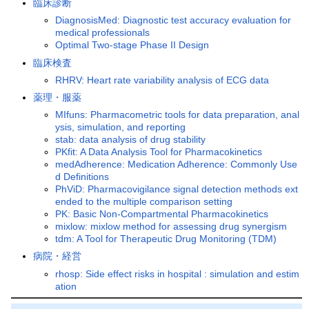
臨床診断
DiagnosisMed: Diagnostic test accuracy evaluation for
medical professionals
Optimal Two-stage Phase II Design
臨床検査
RHRV: Heart rate variability analysis of ECG data
薬理・服薬
MIfuns: Pharmacometric tools for data preparation, anal
ysis, simulation, and reporting
stab: data analysis of drug stability
PKfit: A Data Analysis Tool for Pharmacokinetics
medAdherence: Medication Adherence: Commonly Use
d Definitions
PhViD: Pharmacovigilance signal detection methods ext
ended to the multiple comparison setting
PK: Basic Non-Compartmental Pharmacokinetics
mixlow: mixlow method for assessing drug synergism
tdm: A Tool for Therapeutic Drug Monitoring (TDM)
病院・経営
rhosp: Side effect risks in hospital : simulation and estim
ation