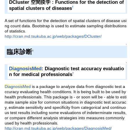
DCluster 空間疫学 : Functions for the detection of
spatial clusters of diseases
†
A set of functions for the detection of spatial clusters of disease usi
ng count data. Bootstrap is used to estimate sampling distributions
of statistics.
http://cran.md.tsukuba.ac.jp/web/packages/DCluster/
↑
臨床診断
†
↑
DiagnosisMed
: Diagnostic test accuracy evaluatio
n for medical professionals
†
DiagnosisMed
is a package to analyze data from diagnostic test a
ccuracy evaluating health conditions. It is being built to be used by
health professionals. This package is - or soon will be - able to esti
mate sample size for common situations in diagnostic test accurac
y, estimate sensitivity and specificity from categorical and continuo
us test results including some evaluations of indeterminate results,
or compare different analysis strategies into measures commonly
used by health professionals.
http://cran.md.tsukuba.ac.jp/web/packages/DiagnosisMed/