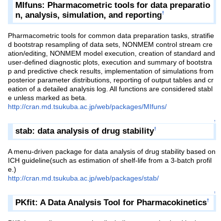
MIfuns: Pharmacometric tools for data preparatio
n, analysis, simulation, and reporting
†
Pharmacometric tools for common data preparation tasks, stratifie
d bootstrap resampling of data sets, NONMEM control stream cre
ation/editing, NONMEM model execution, creation of standard and
user-defined diagnostic plots, execution and summary of bootstra
p and predictive check results, implementation of simulations from
posterior parameter distributions, reporting of output tables and cr
eation of a detailed analysis log. All functions are considered stabl
e unless marked as beta.
http://cran.md.tsukuba.ac.jp/web/packages/MIfuns/
↑
stab: data analysis of drug stability
†
A menu-driven package for data analysis of drug stability based on
ICH guideline(such as estimation of shelf-life from a 3-batch profil
e.)
http://cran.md.tsukuba.ac.jp/web/packages/stab/
↑
PKfit: A Data Analysis Tool for Pharmacokinetics
†