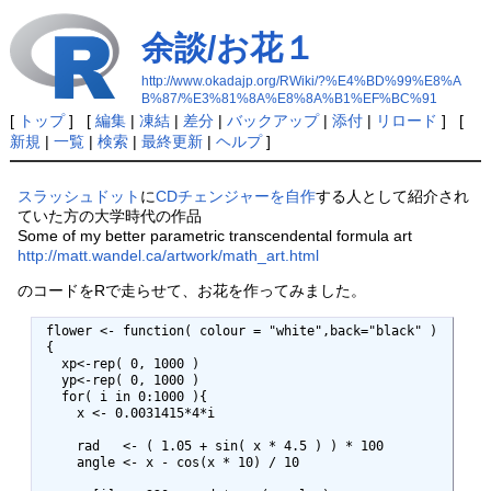
余談/お花１
http://www.okadajp.org/RWiki/?%E4%BD%99%E8%A
B%87/%E3%81%8A%E8%8A%B1%EF%BC%91
[
トップ
] [
編集
|
凍結
|
差分
|
バックアップ
|
添付
|
リロード
] [
新規
|
一覧
|
検索
|
最終更新
|
ヘルプ
]
スラッシュドット
に
CDチェンジャーを自作
する人として紹介され
ていた方の大学時代の作品
Some of my better parametric transcendental formula art
http://matt.wandel.ca/artwork/math_art.html
のコードをRで走らせて、お花を作ってみました。
 flower <- function( colour = "white",back="black" )

 {

   xp<-rep( 0, 1000 )

   yp<-rep( 0, 1000 )

   for( i in 0:1000 ){

     x <- 0.0031415*4*i

     rad   <- ( 1.05 + sin( x * 4.5 ) ) * 100

     angle <- x - cos(x * 10) / 10
