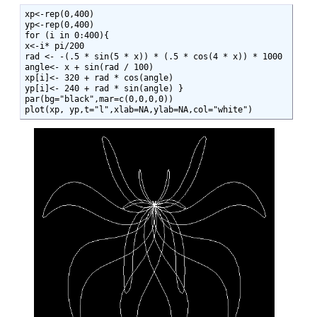
xp<-rep(0,400)

yp<-rep(0,400)

for (i in 0:400){ 

x<-i* pi/200

rad <- -(.5 * sin(5 * x)) * (.5 * cos(4 * x)) * 1000 

angle<- x + sin(rad / 100) 

xp[i]<- 320 + rad * cos(angle) 

yp[i]<- 240 + rad * sin(angle) }

par(bg="black",mar=c(0,0,0,0))

plot(xp, yp,t="l",xlab=NA,ylab=NA,col="white") 