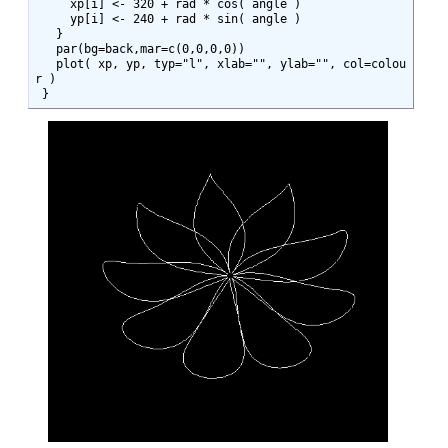
     xp[i] <- 320 + rad * cos( angle )

     yp[i] <- 240 + rad * sin( angle )

   }

   par(bg=back,mar=c(0,0,0,0))

   plot( xp, yp, typ="l", xlab="", ylab="", col=colou
r )

 }