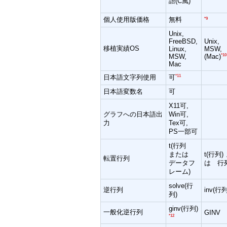
語(C風)
個人使用版価格
無料
*9
Unix,
FreeBSD,
Unix,
移植実績OS
Linux,
MSW,
MSW,
*10
(Mac)
Mac
日本語文字列使用
*11
可
日本語変数名
可
X11可,
グラフへの日本語出
Win可,
力
Tex可,
PS一部可
t(行列
または
t(行列)
転置行列
データフ
は 行
レーム)
solve(行
逆行列
inv(行列
列)
ginv(行列)
一般化逆行列
GINV
*12