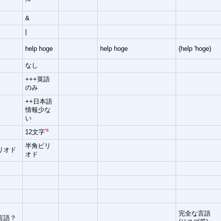
&
|
help hoge
help hoge
(help 'hoge)
なし
+++英語
のみ
++日本語
情報少な
い
*8
12文字
半角ピリ
リオド
オド
完全な言語
言語？