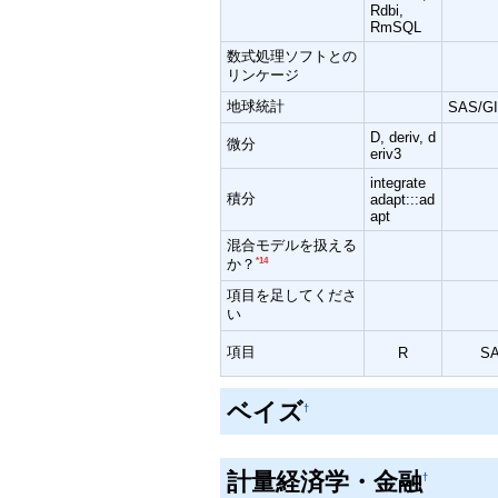
Rdbi,
RmSQL
数式処理ソフトとの
リンケージ
地球統計
SAS/G
D, deriv, d
微分
eriv3
integrate
積分
adapt:::ad
apt
混合モデルを扱える
*14
か？
項目を足してくださ
い
項目
R
S
ベイズ
†
計量経済学・金融
†