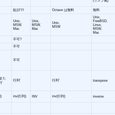
(リスプ風)
Octave は無料
無料
$137??
Unix,
Unix,
Unix,
FreeBSD,
Unix,
MSW,
MSW,
Linux,
MSW
Mac
Mac
MSW,
Mac
不可?
不可
不可
 また
行列'
行列'
transpose
列`
)
inv(行列)
inv(行列)
INV
inverse