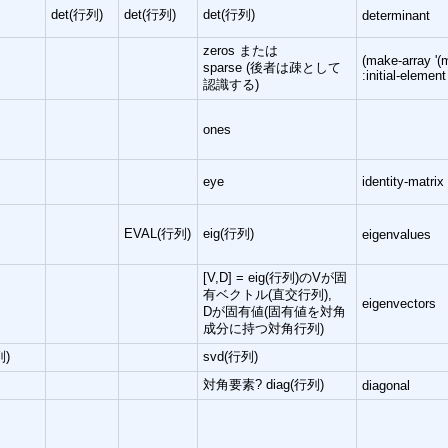
det(行列)
det(行列)
det(行列)
determinant
zeros または
(make-array '(
sparse (後者は疎として
:initial-element
認識する)
ones
eye
identity-matrix
EVAL(行列)
eig(行列)
eigenvalues
[V,D] = eig(行列)のVが固
有ベクトル(直交行列),
eigenvectors
Dが固有値(固有値を対角
成分に持つ対角行列)
列)
svd(行列)
対角要素? diag(行列)
diagonal