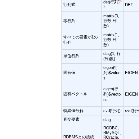
*1
det(行列)
行列式
DET
3
matrix(0,
行数,列
零行列
数)
matrix(1,
すべての要素が1の
行数,列
行列
数)
diag(1, 行
単位行列
(列)数)
eigen(行
固有値
列)$value
EIGEN
s
eigen(行
固有ベクトル
列)$vecto
EIGEN
rs
特異値分解
svd(行列)
svd(行
直交要素
diag
RODBC,
RMySQL,
RDBMSとの接続
ROracle,