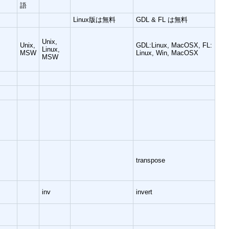
語
Linux版は無料
GDL & FL は無料
Unix,
Unix,
GDL:Linux, MacOSX, FL:
Linux,
MSW
Linux, Win, MacOSX
MSW
transpose
inv
invert