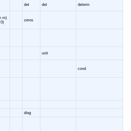
det
det
determ
m m)
zeros
 0)
unit
cond
diag