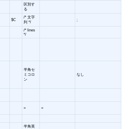
区別す
る
/* 文字
$C
;
列 */
/* lines
*/
半角セ
ミコロ
なし
ン
=
=
半角英