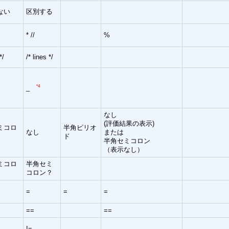
ない
区別する
* //
%
*/
/* lines */
*4
_
なし
(評価結果の表示)
ミコロ
半角ピリオ
なし
または
ド
半角セミコロン
（表示なし）
ミコロ
半角セミ
コロン？
=
=
=
==
==
!=