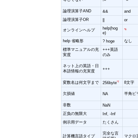
論理演算子AND
&&
and
論理演算子OR
||
or
help(hog
オンラインヘルプ
*6
e)
help 省略形
なし
? hoge
標準マニュアルの充
+++英語
実度
のみ
ネット上の英語・日
+++
本語情報の充実度
変数名は何文字まで
8文字
*7
256byte
欠損値
半角ピ
NA
非数
NaN
正負の無限大
Inf, -Inf
例示用データ
たくさん
完全な言
計算機言語タイプ
マクロ