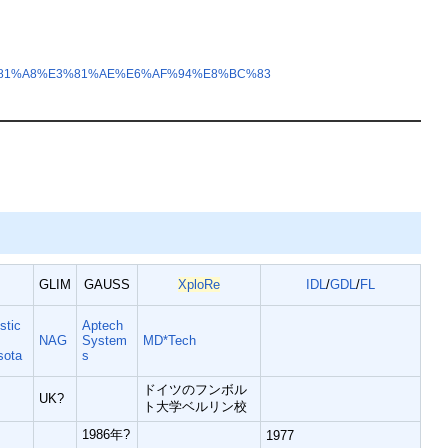
E3%81%A8%E3%81%AE%E6%AF%94%E8%BC%83
GLIM
GAUSS
XploRe
IDL
/
GDL
/
FL
stic
Aptech
NAG
System
MD*Tech
sota
s
ドイツのフンボル
UK?
ト大学ベルリン校
1986年?
1977