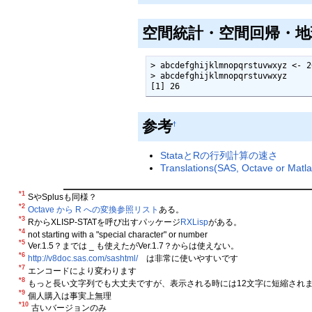
空間統計・空間回帰・地
> abcdefghijklmnopqrstuvwxyz
> abcdefghijklmnopqrstuvwxyz

[1] 26
参考
†
StataとRの行列計算の速さ
Translations(SAS, Octave or Mat
*1
SやSplusも同様？
*2
Octave から R への変換参照リスト
ある。
*3
RからXLISP-STATを呼び出すパッケージ
RXLisp
がある。
*4
not starting with a "special character" or number
*5
Ver.1.5？までは _ も使えたがVer.1.7？からは使えない。
*6
http://v8doc.sas.com/sashtml/
は非常に使いやすいです
*7
エンコードにより変わります
*8
もっと長い文字列でも大丈夫ですが、表示される時には12文字に短縮され
*9
個人購入は事実上無理
*10
古いバージョンのみ