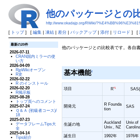
他のパッケージとの
http://www.okadajp.org/RWiki/?%E4%BB%9
[
トップ
] [
編集
|
凍結
|
差分
|
バックアップ
|
添付
|
リロード
] [
最新の20件
他のパッケージとの比較表です。各自
2026-07-11
CRAN国内ミラーの使
い方
2026-04-09
RjpWikiオープン
基本機能
†
R史
2026-02-22
R のインストール
2026-02-20
項目
*1
SAS(
R
R掲示板
2025-08-28
トップ頁へのコメント
R Founda
2025-07-24
開発元
SAS
tion
Ｑ＆Ａ (初級者コース)/
18
2025-07-23
Auckland
Univ.of
データフレームTips大
生誕の地
Univ., NZ
Carolin
全
2025-04-14
誕生日
1992年
1976年
Tips紹介