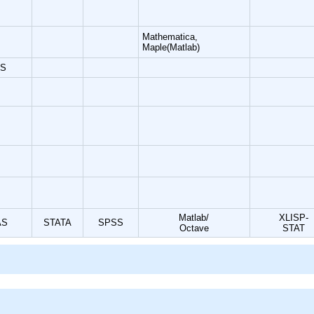
Mathematica,
Maple(Matlab)
IS
Matlab/
XLISP-
AS
STATA
SPSS
Octave
STAT