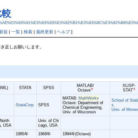
比較
6%E3%81%AE%E3%83%91%E3%83%83%E3%82%B1%E3%83%BC%E3%82%B8%
新規
|
一覧
|
検索
|
最終更新
|
ヘルプ
]
書き足しお願いします。
MATLAB/
XLISP-
IML)
STATA
SPSS
*2
*3
Octave
STAT
MATAB:
MathWorks
School of Stati
Octave: Department of
StataCorp
SPSS
s,
Chemical Engineering,
Univ. of Minne
Univ. of Wisconsin
 North
Univ. of Chi
a, USA
cago, USA
1985年
1968年
1994年(Octave)