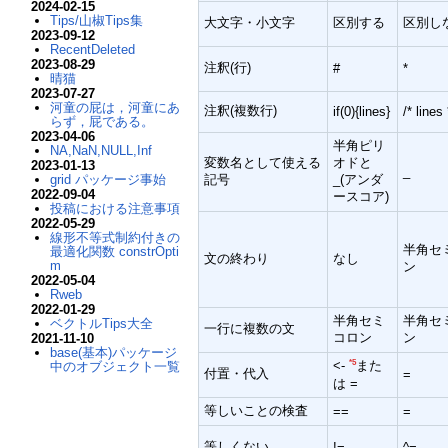
2024-02-15
Tips/山椒Tips集
大文字・小文字
区別する
区別し
2023-09-12
RecentDeleted
2023-08-29
注釈(行)
#
*
晴猫
2023-07-27
河童の屁は，河童にあ
注釈(複数行)
if(0){lines}
/* lines 
らず，屁である。
2023-04-06
半角ピリ
NA,NaN,NULL,Inf
変数名として使える
オドと
2023-01-13
_
grid パッケージ事始
記号
_(アンダ
2022-09-04
ースコア)
投稿における注意事項
2022-05-29
線形不等式制約付きの
半角セ
最適化関数 constrOpti
文の終わり
なし
m
ン
2022-05-04
Rweb
2022-01-29
半角セミ
半角セ
ベクトルTips大全
一行に複数の文
コロン
ン
2021-11-10
base(基本)パッケージ
*5
中のオブジェクト一覧
<-
また
付置・代入
=
は =
等しいことの検査
==
=
等しくない
!=
^=