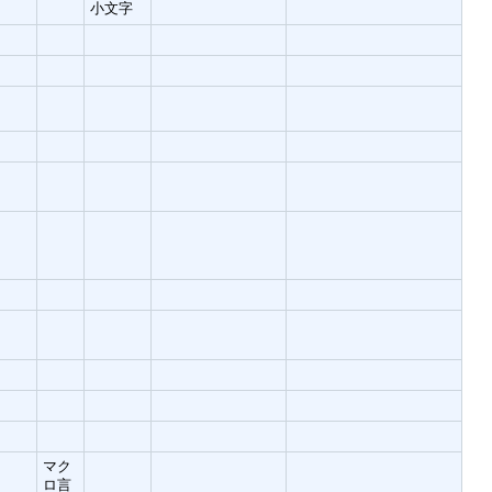
小文字
マク
ロ言