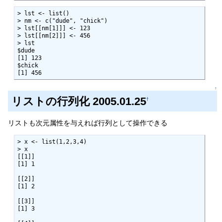
> lst <- list()

> nm <- c("dude", "chick")

> lst[[nm[1]]] <- 123

> lst[[nm[2]]] <- 456 

> lst

$dude

[1] 123

$chick

[1] 456
↑
リストの行列化 2005.01.25
†
リストも次元属性を与えれば行列として操作できる
> x <- list(1,2,3,4)

> x

[[1]]

[1] 1

[[2]]

[1] 2

[[3]]

[1] 3
