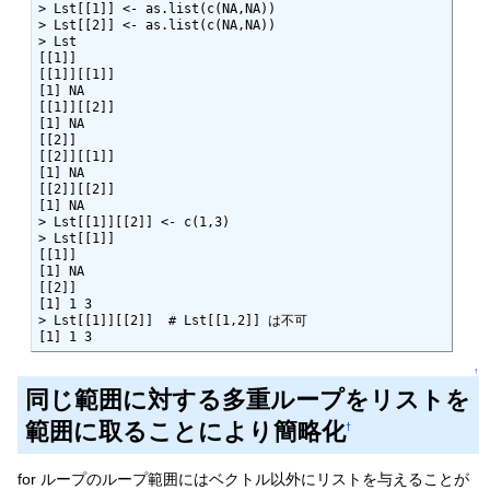
> Lst[[1]] <- as.list(c(NA,NA))

> Lst[[2]] <- as.list(c(NA,NA))

> Lst

[[1]]

[[1]][[1]]

[1] NA

[[1]][[2]]

[1] NA

[[2]]

[[2]][[1]]

[1] NA

[[2]][[2]]

[1] NA

> Lst[[1]][[2]] <- c(1,3)

> Lst[[1]]

[[1]]

[1] NA

[[2]]

[1] 1 3

> Lst[[1]][[2]]  # Lst[[1,2]] は不可

[1] 1 3
↑
同じ範囲に対する多重ループをリストを
範囲に取ることにより簡略化
†
for ループのループ範囲にはベクトル以外にリストを与えることが