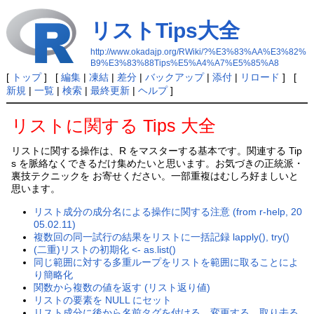
リストTips大全
http://www.okadajp.org/RWiki/?%E3%83%AA%E3%82%
B9%E3%83%88Tips%E5%A4%A7%E5%85%A8
[
トップ
] [
編集
|
凍結
|
差分
|
バックアップ
|
添付
|
リロード
] [
新規
|
一覧
|
検索
|
最終更新
|
ヘルプ
]
リストに関する Tips 大全
リストに関する操作は、R をマスターする基本です。関連する Tip
s を脈絡なくできるだけ集めたいと思います。お気づきの正統派・
裏技テクニックを お寄せください。一部重複はむしろ好ましいと
思います。
リスト成分の成分名による操作に関する注意 (from r-help, 20
05.02.11)
複数回の同一試行の結果をリストに一括記録 lapply(), try()
(二重)リストの初期化 <- as.list()
同じ範囲に対する多重ループをリストを範囲に取ることによ
り簡略化
関数から複数の値を返す (リスト返り値)
リストの要素を NULL にセット
リスト成分に後から名前タグを付ける、変更する、取り去る