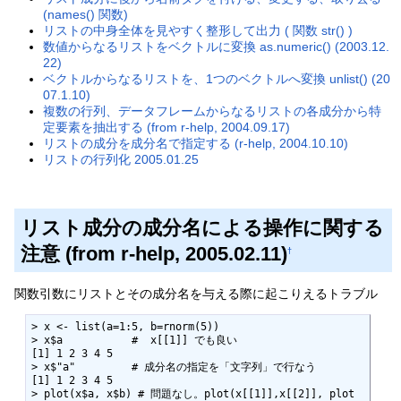
(names() 関数)
リストの中身全体を見やすく整形して出力 ( 関数 str() )
数値からなるリストをベクトルに変換 as.numeric() (2003.12.
22)
ベクトルからなるリストを、1つのベクトルへ変換 unlist() (20
07.1.10)
複数の行列、データフレームからなるリストの各成分から特
定要素を抽出する (from r-help, 2004.09.17)
リストの成分を成分名で指定する (r-help, 2004.10.10)
リストの行列化 2005.01.25
リスト成分の成分名による操作に関する
注意 (from r-help, 2005.02.11)
†
関数引数にリストとその成分名を与える際に起こりえるトラブル
> x <- list(a=1:5, b=rnorm(5))

> x$a           #  x[[1]] でも良い

[1] 1 2 3 4 5

> x$"a"         # 成分名の指定を「文字列」で行なう

[1] 1 2 3 4 5

> plot(x$a, x$b) # 問題なし。plot(x[[1]],x[[2]], plot