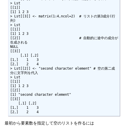
> Lst

[[1]]

[1] 1 2 3

> Lst[[3]] <- matrix(1:4,ncol=2)  # リストの第3成分(行
列)

> Lst

[[1]]

[1] 1 2 3

[[2]]                             # 自動的に途中の成分が
生成される

NULL

[[3]]

     [,1] [,2]

[1,]    1    3

[2,]    2    4

> Lst[[2]] <- "second character element" # 空の第二成
分に文字列を代入

> Lst

[[1]]

[1] 1 2 3

[[2]]

[1] "second character element"

[[3]]

    [,1] [,2]

[1,]    1    3

[2,]    2    4
最初から要素数を指定して空のリストを作るには