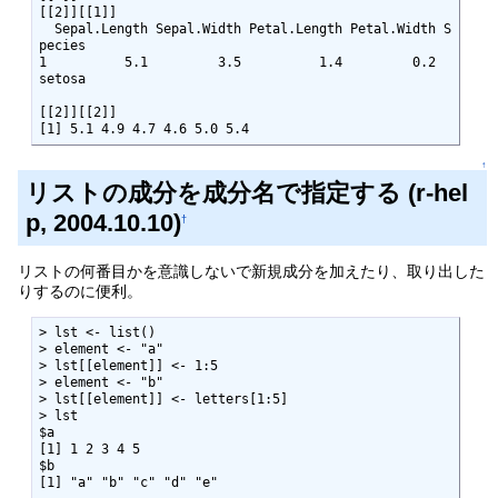
[[2]][[1]]

  Sepal.Length Sepal.Width Petal.Length Petal.Width S
pecies

1          5.1         3.5          1.4         0.2  
setosa

[[2]][[2]]

[1] 5.1 4.9 4.7 4.6 5.0 5.4
↑
リストの成分を成分名で指定する (r-hel
p, 2004.10.10)
†
リストの何番目かを意識しないで新規成分を加えたり、取り出した
りするのに便利。
> lst <- list()

> element <- "a"

> lst[[element]] <- 1:5

> element <- "b"

> lst[[element]] <- letters[1:5]

> lst

$a

[1] 1 2 3 4 5

$b

[1] "a" "b" "c" "d" "e"