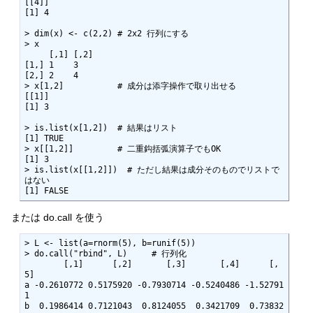
[[4]]

[1] 4

> dim(x) <- c(2,2) # 2x2 行列にする

> x

     [,1] [,2]

[1,] 1    3

[2,] 2    4

> x[1,2]           # 成分は添字操作で取り出せる

[[1]]

[1] 3

> is.list(x[1,2])  # 結果はリスト

[1] TRUE

> x[[1,2]]         # 二重鈎括弧演算子でもOK

[1] 3

> is.list(x[[1,2]])  # ただし結果は成分そのものでリストで
はない

[1] FALSE
または do.call を使う
> L <- list(a=rnorm(5), b=runif(5)) 

> do.call("rbind", L)     # 行列化

        [,1]      [,2]       [,3]       [,4]      [,
5]

a -0.2610772 0.5175920 -0.7930714 -0.5240486 -1.52791
1

b  0.1986414 0.7121043  0.8124055  0.3421709  0.73832