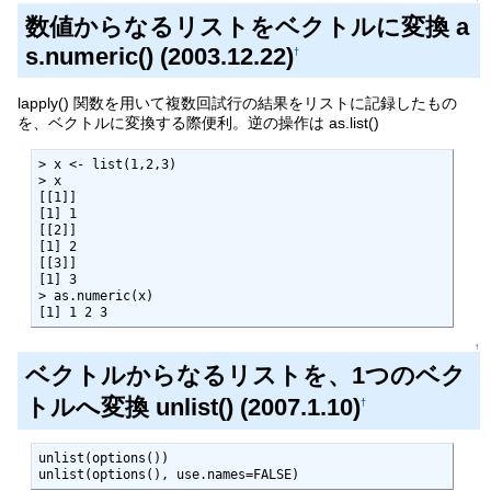
数値からなるリストをベクトルに変換 a
s.numeric() (2003.12.22)
†
lapply() 関数を用いて複数回試行の結果をリストに記録したもの
を、ベクトルに変換する際便利。逆の操作は as.list()
> x <- list(1,2,3)

> x

[[1]]

[1] 1

[[2]]

[1] 2

[[3]]

[1] 3

> as.numeric(x)

[1] 1 2 3
↑
ベクトルからなるリストを、1つのベク
トルへ変換 unlist() (2007.1.10)
†
unlist(options())

unlist(options(), use.names=FALSE)