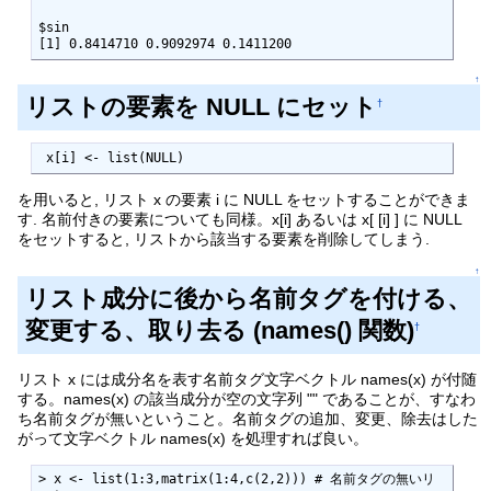
$sin

[1] 0.8414710 0.9092974 0.1411200
↑
リストの要素を NULL にセット
†
 x[i] <- list(NULL)
を用いると, リスト x の要素 i に NULL をセットすることができま
す. 名前付きの要素についても同様。x[i] あるいは x[ [i] ] に NULL
をセットすると, リストから該当する要素を削除してしまう.
↑
リスト成分に後から名前タグを付ける、
変更する、取り去る (names() 関数)
†
リスト x には成分名を表す名前タグ文字ベクトル names(x) が付随
する。names(x) の該当成分が空の文字列 "" であることが、すなわ
ち名前タグが無いということ。名前タグの追加、変更、除去はした
がって文字ベクトル names(x) を処理すれば良い。
> x <- list(1:3,matrix(1:4,c(2,2))) # 名前タグの無いリ