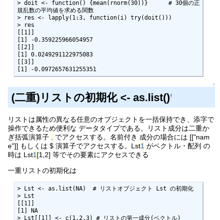
> doit <- function() {mean(rnorm(30))}      # 30個の正
規乱数の平均値を求める関数

> res <- lapply(1:3, function(i) try(doit()))

> res

[[1]]

[1] -0.359225966054957

[[2]]

[1] 0.0249291122975083

[[3]]

[1] -0.0972657631255351
↑
(二重)リストの初期化 <- as.list()
†
リストは属性の異なる任意のオブジェクトを一括保持でき、添字で
操作できるため便利な データタイプである。リスト成分は二重か
ぎ括弧演算子
,
でアクセスする。名前付き 成分の場合には [["nam
e"]] もしくは $ 演算子でアクセスする。Lst
1
がベクトル・配列 の
時は Lst
1
[1,2] 等でその要素にアクセスできる
一重リストの初期化は
> Lst <- as.list(NA)  # リストオブジェクト Lst の初期化

> Lst

[[1]]

[1] NA

> Lst[[1]] <- c(1,2,3) # リストの第一成分(ベクトル)
