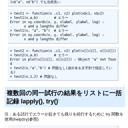
(x$"a", x$"b") でも当然良い
> test1 <- function(x ,c1, c2) plot(x$c1, x$c2)

> test1(x,a,b)        # エラー

Error in xy.coords(x, y, xlabel, ylabel, log) :

       x and y lengths differ

> test1(x, "a", "b")  # エラー

Error in xy.coords(x, y, xlabel, ylabel, log) :

       x and y lengths differ
> test2 <- function(x ,c1, c2) plot(x[[c1]], x[[c2]])

> test2(x,a,b)        # エラー 

Error in plot(x[[c1]], x[[c2]]) : Object "a" not foun
d

> test2(x,"a","b") # 問題なし(成分名を文字列で指定してい
る)

> test2(x,1,2) # 問題なし
↑
複数回の同一試行の結果をリストに一括
記録 lapply(), try()
†
注：ある試行でエラーが起きても残りを続行するために try 関数を
使用(help(try)参照)