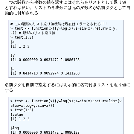
一つの関数から複数の値を返すにはそれらをリストとして返り値
とすれば良い。リストの各成分には元の変数名が名前タグとして自
動的に付加される
# この暗黙のリスト返り値機能は現在はエラーとされる!!!

> test <- function(x){y=log(x);z=sin(x);return(x,y,
z)} # 暗黙のリスト返り値

> test(1:3)

$x

[1] 1 2 3

$y

[1] 0.0000000 0.6931472 1.0986123

$z

[1] 0.8414710 0.9092974 0.1411200
名前タグを自前で指定するには明示的に名前付きリストを返り値に
する
> test <- function(x){y=log(x);z=sin(x);return(list(v
alue=x,log=y,sin=z))}

> test(1:3)

$value

[1] 1 2 3

$log

[1] 0.0000000 0.6931472 1.0986123
