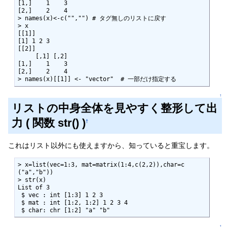
[1,]    1    3

[2,]    2    4

> names(x)<-c("","") # タグ無しのリストに戻す

> x

[[1]]

[1] 1 2 3

[[2]]

     [,1] [,2]

[1,]    1    3

[2,]    2    4

> names(x)[[1]] <- "vector"  # 一部だけ指定する
↑
リストの中身全体を見やすく整形して出
力 ( 関数 str() )
†
これはリスト以外にも使えますから、知っていると重宝します。
> x=list(vec=1:3, mat=matrix(1:4,c(2,2)),char=c
("a","b"))

> str(x)

List of 3

 $ vec : int [1:3] 1 2 3

 $ mat : int [1:2, 1:2] 1 2 3 4

 $ char: chr [1:2] "a" "b"
↑