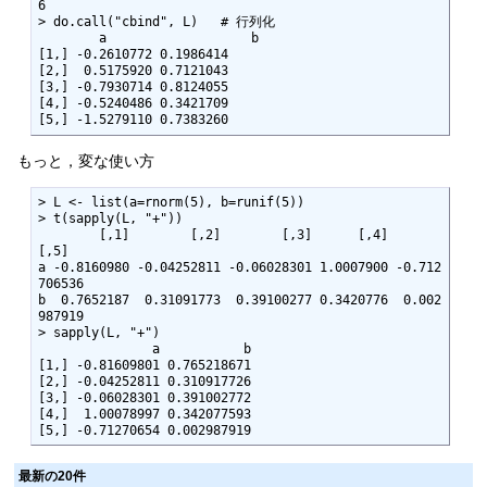
6

> do.call("cbind", L)   # 行列化

        a                   b

[1,] -0.2610772 0.1986414

[2,]  0.5175920 0.7121043

[3,] -0.7930714 0.8124055

[4,] -0.5240486 0.3421709

[5,] -1.5279110 0.7383260
もっと，変な使い方
> L <- list(a=rnorm(5), b=runif(5)) 

> t(sapply(L, "+"))

        [,1]        [,2]        [,3]      [,4]         
[,5]

a -0.8160980 -0.04252811 -0.06028301 1.0007900 -0.712
706536

b  0.7652187  0.31091773  0.39100277 0.3420776  0.002
987919

> sapply(L, "+")

               a           b

[1,] -0.81609801 0.765218671

[2,] -0.04252811 0.310917726

[3,] -0.06028301 0.391002772

[4,]  1.00078997 0.342077593

[5,] -0.71270654 0.002987919
最新の20件