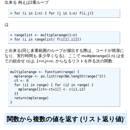
出来る 例えば2重ループ
> for (i in 1:n) { for (j in 1:n) f(i,j)}
は
> rangelist <- multiplerange(1:n)

> for (i in rangelist) f(i[1],i[2])
と出来る(同じ多重範囲のループが瀕出する際は、コードが簡潔に
なり、実行時間も 多少早くなる)。ここで multiplerange(1:n) は全
ての組合せ c(i,j), 1<=i,j<=n, からなるリストを作る次の関数:
multiplerange <- function(range) {

  mplerange <- as.list(rep(NA,length(range)^2))

  ct <- 0

  for (i1 in range) { for (i2 in range) {

    mplerange[[ct<-ct+1]] <- c(i1,i2)

  }}

  return(mplerange)

}
↑
関数から複数の値を返す (リスト返り値)
†