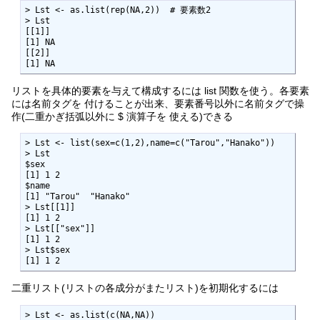
> Lst <- as.list(rep(NA,2))  # 要素数2

> Lst

[[1]]

[1] NA

[[2]]

[1] NA
リストを具体的要素を与えて構成するには list 関数を使う。各要素
には名前タグを 付けることが出来、要素番号以外に名前タグで操
作(二重かぎ括弧以外に $ 演算子を 使える)できる
> Lst <- list(sex=c(1,2),name=c("Tarou","Hanako"))

> Lst

$sex

[1] 1 2

$name

[1] "Tarou"  "Hanako"

> Lst[[1]]

[1] 1 2

> Lst[["sex"]]

[1] 1 2

> Lst$sex

[1] 1 2
二重リスト(リストの各成分がまたリスト)を初期化するには
> Lst <- as.list(c(NA,NA))
