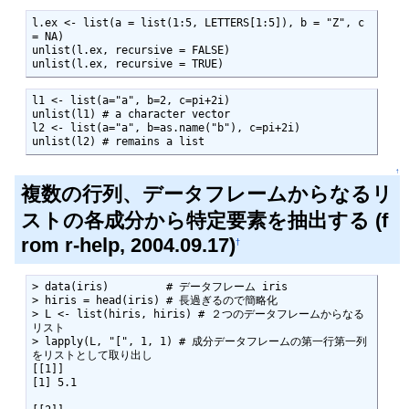
l.ex <- list(a = list(1:5, LETTERS[1:5]), b = "Z", c 
= NA)

unlist(l.ex, recursive = FALSE)

unlist(l.ex, recursive = TRUE)
l1 <- list(a="a", b=2, c=pi+2i)

unlist(l1) # a character vector

l2 <- list(a="a", b=as.name("b"), c=pi+2i)

unlist(l2) # remains a list
↑
複数の行列、データフレームからなるリ
ストの各成分から特定要素を抽出する (f
rom r-help, 2004.09.17)
†
> data(iris)         # データフレーム iris

> hiris = head(iris) # 長過ぎるので簡略化

> L <- list(hiris, hiris) # ２つのデータフレームからなる
リスト

> lapply(L, "[", 1, 1) # 成分データフレームの第一行第一列
をリストとして取り出し

[[1]]

[1] 5.1
