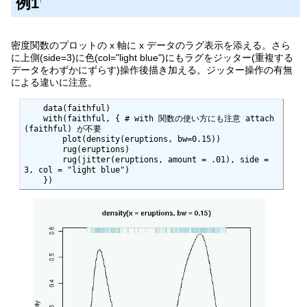
例1
†
密度関数のプロットの x 軸に x データのラグ表示を添える。さら
に上側(side=3)に色(col="light blue")にもラグをジッター(重複する
データをわずかにずらす)操作後描き加える。ジッター操作の有無
による違いに注意。
    data(faithful)

    with(faithful, { # with 関数の使い方にも注意 attach
(faithful) が不要

        plot(density(eruptions, bw=0.15))

        rug(eruptions)

        rug(jitter(eruptions, amount = .01), side = 
3, col = "light blue")

    })