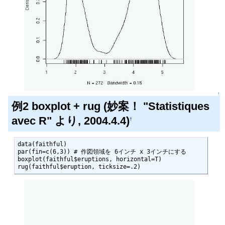
↑
例2 boxplot + rug (妙案！ "Statistiques
avec R" より, 2004.4.4)
†
data(faithful)

par(fin=c(6,3)) # 作図領域を 6インチ x 3インチにする

boxplot(faithful$eruptions, horizontal=T)

rug(faithful$eruption, ticksize=.2)