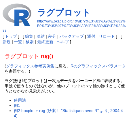
ラグプロット
http://www.okadajp.org/RWiki/?%E3%83%A9%E3%82%
B0%E3%83%97%E3%83%AD%E3%83%83%E3%83%
88
[
トップ
] [
編集
|
凍結
|
差分
|
バックアップ
|
添付
|
リロード
] [
新規
|
一覧
|
検索
|
最終更新
|
ヘルプ
]
ラグプロット rug()
(
グラフィックス参考実例集
に戻る。
Rのグラフィックスパラメータ
を参照する。)
ラグ(敷き物)プロットは一次元データをバーコード風に表現する。
単独で使うものではないが、他のプロットの x,y 軸の飾りとして使
うとなかなか見栄えがよい。
使用法
例1
例2 boxplot + rug (妙案！ "Statistiques avec R" より, 2004.4.
4)