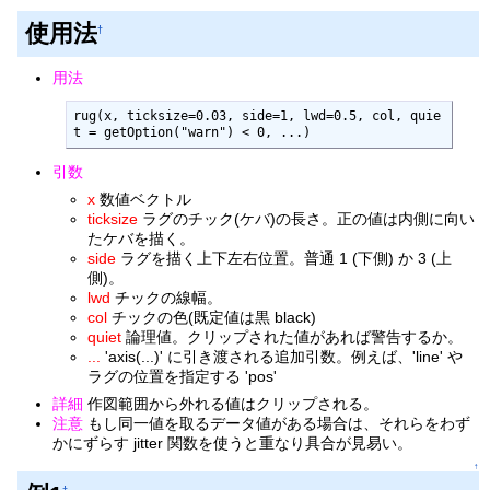
使用法
†
用法
rug(x, ticksize=0.03, side=1, lwd=0.5, col, quie
t = getOption("warn") < 0, ...)
引数
x
数値ベクトル
ticksize
ラグのチック(ケバ)の長さ。正の値は内側に向い
たケバを描く。
side
ラグを描く上下左右位置。普通 1 (下側) か 3 (上
側)。
lwd
チックの線幅。
col
チックの色(既定値は黒 black)
quiet
論理値。クリップされた値があれば警告するか。
...
'axis(...)' に引き渡される追加引数。例えば、'line' や
ラグの位置を指定する 'pos'
詳細
作図範囲から外れる値はクリップされる。
注意
もし同一値を取るデータ値がある場合は、それらをわず
かにずらす jitter 関数を使うと重なり具合が見易い。
↑