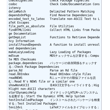
checkVignettes          Check Package Vignettes

codoc                   Check Code/Documentation Cons
istency

delimMatch              Delimited Pattern Matching

dependsOnPkgs           Find Reverse Dependencies

encoded_text_to_latex   Translate non-ASCII Text to L
aTeX Escapes

file_path_as_absolute   File Utilities

findHTMLlinks           Collect HTML Links from Packa
ge Documentation

getDepList              Functions to Retrieve Depende
ncy Information

installFoundDepends     A function to install unresol
ved dependencies

makeLazyLoading         Lazy Loading of Packages

md5sum                  MD5チェックサムを計算する；Compu
te MD5 Checksums

package.dependencies    パッケージの依存関係をチェックす
る；Check Package Dependencies

parse_Rd                Parse an Rd file

read.00Index            Read 00Index-style Files

readNEWS                Rニューズやその類似ファイルを読
む；Read R's NEWS file or a similar one

showNonASCII            非ASCII文字をハイライトする；Hig
hlight non-ASCII characters

startDynamicHelp        ダイナミックなHTLMヘルプシステム
を起動する；Start the Dynamic HTML Help System

testInstalledPackage    インストールされたパッケージを検査
する；Test Installed Packages

texi2dvi                LaTeXファイルをタイプセットする；