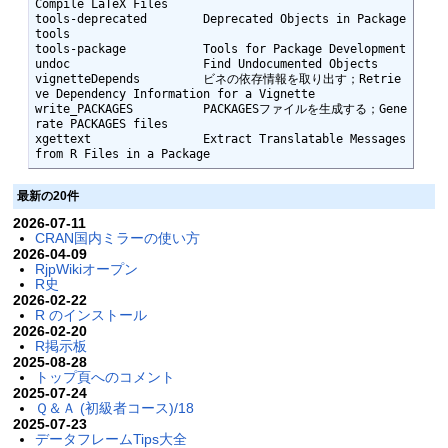
Compile LaTeX Files

tools-deprecated        Deprecated Objects in Package 
tools

tools-package           Tools for Package Development

undoc                   Find Undocumented Objects

vignetteDepends         ビネの依存情報を取り出す；Retrie
ve Dependency Information for a Vignette

write_PACKAGES          PACKAGESファイルを生成する；Gene
rate PACKAGES files

xgettext                Extract Translatable Messages 
from R Files in a Package
最新の20件
2026-07-11
CRAN国内ミラーの使い方
2026-04-09
RjpWikiオープン
R史
2026-02-22
R のインストール
2026-02-20
R掲示板
2025-08-28
トップ頁へのコメント
2025-07-24
Ｑ＆Ａ (初級者コース)/18
2025-07-23
データフレームTips大全