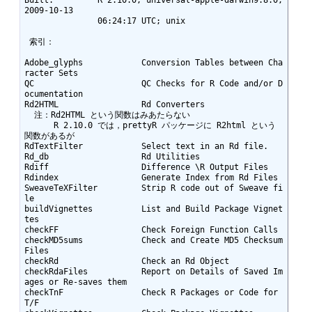
2009-10-13

               06:24:17 UTC; unix

 索引： 

Adobe_glyphs            Conversion Tables between Cha
racter Sets

QC                      QC Checks for R Code and/or D
ocumentation

Rd2HTML                 Rd Converters

  注：Rd2HTML という関数はみあたらない

      R 2.10.0 では，prettyR パッケージに R2html という
関数があるが

RdTextFilter            Select text in an Rd file.

Rd_db                   Rd Utilities

Rdiff                   Difference \R Output Files

Rdindex                 Generate Index from Rd Files

SweaveTeXFilter         Strip R code out of Sweave fi
le

buildVignettes          List and Build Package Vignet
tes

checkFF                 Check Foreign Function Calls

checkMD5sums            Check and Create MD5 Checksum 
Files

checkRd                 Check an Rd Object

checkRdaFiles           Report on Details of Saved Im
ages or Re-saves them

checkTnF                Check R Packages or Code for 
T/F
