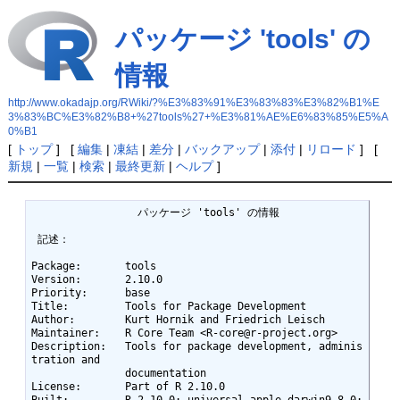
パッケージ 'tools' の
情報
http://www.okadajp.org/RWiki/?%E3%83%91%E3%83%83%E3%82%B1%E
3%83%BC%E3%82%B8+%27tools%27+%E3%81%AE%E6%83%85%E5%A
0%B1
[
トップ
] [
編集
|
凍結
|
差分
|
バックアップ
|
添付
|
リロード
] [
新規
|
一覧
|
検索
|
最終更新
|
ヘルプ
]
		 パッケージ 'tools' の情報 

 記述： 

Package:       tools

Version:       2.10.0

Priority:      base

Title:         Tools for Package Development

Author:        Kurt Hornik and Friedrich Leisch

Maintainer:    R Core Team <R-core@r-project.org>

Description:   Tools for package development, adminis
tration and

               documentation

License:       Part of R 2.10.0

Built:         R 2.10.0; universal-apple-darwin9.8.0; 