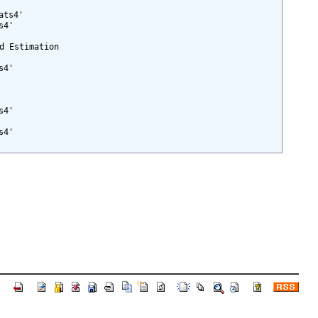
ts4'

4'

Estimation

4'

4'

4'
