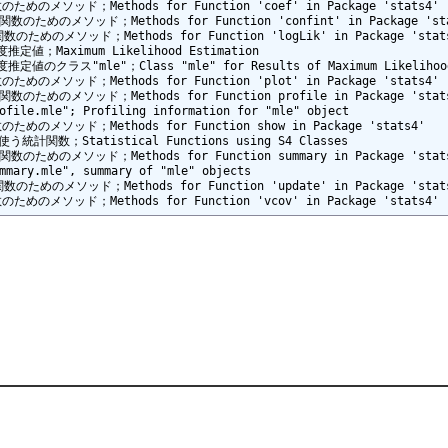
関数のためのメソッド；Methods for Function 'coef' in Package 'stats4'

nt'関数のためのメソッド；Methods for Function 'confint' in Package 'sta
k'関数のためのメソッド；Methods for Function 'logLik' in Package 'stats
推定値；Maximum Likelihood Estimation

推定値のクラス"mle"；Class "mle" for Results of Maximum Likelihood 
関数のためのメソッド；Methods for Function 'plot' in Package 'stats4'

le'関数のためのメソッド；Methods for Function profile in Package 'stats
ofile.mle"; Profiling information for "mle" object

関数のためのメソッド；Methods for Function show in Package 'stats4'

使う統計関数；Statistical Functions using S4 Classes

ry'関数のためのメソッド；Methods for Function summary in Package 'stats
mmary.mle", summary of "mle" objects

e'関数のためのメソッド；Methods for Function 'update' in Package 'stats
関数のためのメソッド；Methods for Function 'vcov' in Package 'stats4'