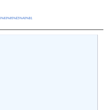
%E6%83%85%E5%A0%B1