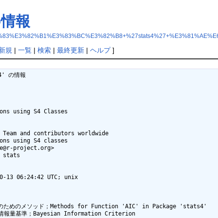
 の情報
%E3%83%83%E3%82%B1%E3%83%BC%E3%82%B8+%27stats4%27+%E3%81%AE
新規
|
一覧
|
検索
|
最終更新
|
ヘルプ
]
ons using S4 Classes

 Team and contributors worldwide

ons using S4 classes

e@r-project.org>

 stats

0-13 06:24:42 UTC; unix

数のためのメソッド；Methods for Function 'AIC' in Package 'stats4'

報量基準；Bayesian Information Criterion
