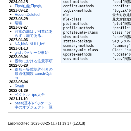
2024-02-15
coef-methods            'coef'
Tips/山椒Tips集
confint-methods         'confi
2023-09-12
logLik-methods          'logLi
RecentDeleted
mle                     最大対数尤度
2023-08-29
mle-class               最大対数尤度
晴猫
plot-methods            'plot'
2023-07-27
profile-methods         'profi
河童の屁は，河童にあ
profile.mle-class       Class "pr
らず，屁である。
show-methods            'show'
2023-04-06
stats4-package          S4クラスを
NA,NaN,NULL,Inf
summary-methods         'summa
2023-01-13
summary.mle-class       Class "su
grid パッケージ事始
update-methods          'updat
2022-09-04
vcov-methods            'vcov'
投稿における注意事項
2022-05-29
線形不等式制約付きの
最適化関数 constrOpti
m
2022-05-04
Rweb
2022-01-29
ベクトルTips大全
2021-11-10
base(基本)パッケージ
中のオブジェクト一覧
(1231d)
Last-modified: 2023-03-25 (土) 11:19:17