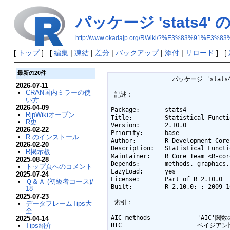
パッケージ 'stats4'
http://www.okadajp.org/RWiki/?%E3%83%91
[
トップ
] [
編集
|
凍結
|
差分
|
バックアップ
|
添付
|
リロード
] [
最新の20件
		 パッケージ 'stats4' の情報 

2026-07-11
CRAN国内ミラーの使
 記述： 

い方
2026-04-09
Package:       stats4

RjpWikiオープン
Title:         Statistical Functi
R史
Version:       2.10.0

2026-02-22
Priority:      base

R のインストール
Author:        R Development Core
2026-02-20
Description:   Statistical Functi
R掲示板
Maintainer:    R Core Team <R-cor
2025-08-28
Depends:       methods, graphics,
トップ頁へのコメント
LazyLoad:      yes

2025-07-24
License:       Part of R 2.10.0

Ｑ＆Ａ (初級者コース)/
Built:         R 2.10.0; ; 2009-1
18
2025-07-23
 索引： 

データフレームTips大
全
AIC-methods             'AIC'関
2025-04-14
Tips紹介
BIC                     ベイジアン情