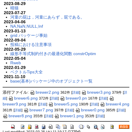
2023-08-29
晴猫
2023-07-27
河童の屁は，河童にあらず，屁である。
2023-04-06
NA,NaN,NULL,Inf
2023-01-13
grid パッケージ事始
2022-09-04
投稿における注意事項
2022-05-29
線形不等式制約付きの最適化関数 constrOptim
2022-05-04
Rweb
2022-01-29
ベクトルTips大全
2021-11-10
base(基本)パッケージ中のオブジェクト一覧
添付ファイル:
brewer2.png
brewer3.png
362件
[
詳細
]
379件
[
詳
brewer6.png
brewer0.pn
細
]
372件
[
詳細
]
167件
[
詳細
]
brewer9.png
brewer5.png
brewer4.png
381件
[
詳細
]
190件
[
詳細
]
brewer7.png
brewer0.png
361件
[
詳細
]
397件
[
詳細
]
385件
[
詳細
]
brewer8.png
brewer1.png
355件
[
詳細
]
353件
[
詳細
]
(1229d)