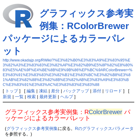
グラフィックス参考実
例集：RColorBrewer
パッケージによるカラーパレ
ット
http://www.okadajp.org/RWiki/?%E3%82%B0%E3%83%A9%E3%83%95%E
3%82%A3%E3%83%83%E3%82%AF%E3%82%B9%E5%8F%82%E8%80%
83%E5%AE%9F%E4%BE%8B%E9%9B%86%EF%BC%9ARColorBrewer+%
E3%83%91%E3%83%83%E3%82%B1%E3%83%BC%E3%82%B8%E3%8
1%AB%E3%82%88%E3%82%8B%E3%82%AB%E3%83%A9%E3%83%B
C%E3%83%91%E3%83%AC%E3%83%83%E3%83%88
[
トップ
] [
編集
|
凍結
|
差分
|
バックアップ
|
添付
|
リロード
] [
新規
|
一覧
|
検索
|
最終更新
|
ヘルプ
]
グラフィックス参考実例集：R
ColorBrewer
パ
ッケージによるカラーパレット
(
グラフィックス参考実例集
に戻る。
Rのグラフィックスパラメータ
を参照する。)