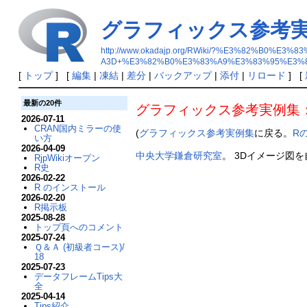
グラフィックス参考実
http://www.okadajp.org/RWiki/?%E3%82%
A3D+%E3%82%B0%E3%83%A9%E3%83%95%E3%
[
トップ
] [
編集
|
凍結
|
差分
|
バックアップ
|
添付
|
リロード
] [
最新の20件
グラフィックス参考実例集：
2026-07-11
CRAN国内ミラーの使
(
グラフィックス参考実例集
に戻る。
R
い方
2026-04-09
中央大学鎌倉研究室
。 3Dイメージ図
RjpWikiオープン
R史
2026-02-22
R のインストール
2026-02-20
R掲示板
2025-08-28
トップ頁へのコメント
2025-07-24
Ｑ＆Ａ (初級者コース)/
18
2025-07-23
データフレームTips大
全
2025-04-14
Tips紹介