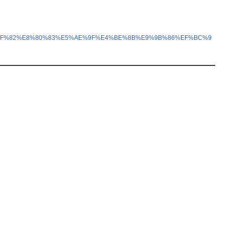
E5%8F%82%E8%80%83%E5%AE%9F%E4%BE%8B%E9%9B%86%EF%BC%9