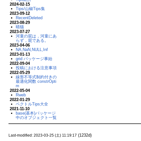
2024-02-15
Tips/山椒Tips集
2023-09-12
RecentDeleted
2023-08-29
晴猫
2023-07-27
河童の屁は，河童にあ
らず，屁である。
2023-04-06
NA,NaN,NULL,Inf
2023-01-13
grid パッケージ事始
2022-09-04
投稿における注意事項
2022-05-29
線形不等式制約付きの
最適化関数 constrOpti
m
2022-05-04
Rweb
2022-01-29
ベクトルTips大全
2021-11-10
base(基本)パッケージ
中のオブジェクト一覧
(1232d)
Last-modified: 2023-03-25 (土) 11:19:17