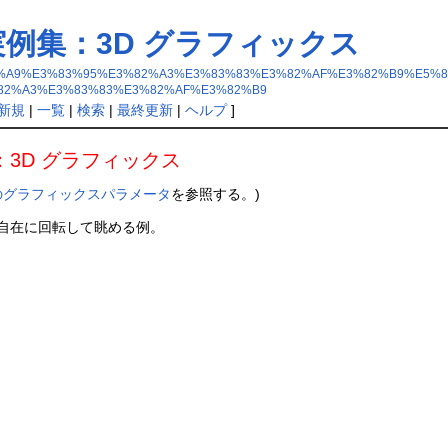
例集：3D グラフィックス
B0%E3%83%A9%E3%83%95%E3%82%A3%E3%83%83%E3%82%AF%E3%82%B9%
82%A3%E3%83%83%E3%82%AF%E3%82%B9
新規
|
一覧
|
検索
|
最終更新
|
ヘルプ
]
3D グラフィックス
のグラフィックスパラメータ
を参照する。)
を自在に回転して眺める例。