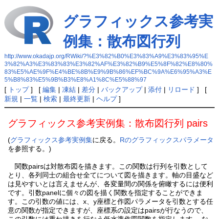
グラフィックス参考実
例集：散布図行列
http://www.okadajp.org/RWiki/?%E3%82%B0%E3%83%A9%E3%83%95%E
3%82%A3%E3%83%83%E3%82%AF%E3%82%B9%E5%8F%82%E8%80%
83%E5%AE%9F%E4%BE%8B%E9%9B%86%EF%BC%9A%E6%95%A3%E
5%B8%83%E5%9B%B3%E8%A1%8C%E5%88%97
[
トップ
] [
編集
|
凍結
|
差分
|
バックアップ
|
添付
|
リロード
] [
新規
|
一覧
|
検索
|
最終更新
|
ヘルプ
]
グラフィックス参考実例集：散布図行列 pairs
(
グラフィックス参考実例集
に戻る。
Rのグラフィックスパラメータ
を参照する。)
関数pairsは対散布図を描きます。この関数は行列を引数として
とり、各列同士の組合せ全てについて図を描きます。軸の目盛など
は見やすいとは言えませんが、各変量間の関係を俯瞰するには便利
です。引数panelに個々の図を描く関数を指定することができま
す。この引数の値には、x、y座標と作図パラメータを引数とする任
意の関数が指定できますが、座標系の設定はpairsが行なうので、