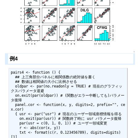
↑
例4
pairs4 <- function () {

  ## 上三角部分パネルに相関係数の絶対値を書く

  ## 数値は相関値の大小に比例させる

  oldpar <- par(no.readonly = TRUE) # 現在のグラフィッ
クスパラメータ退避

  on.exit(par(oldpar)) # (関数がエラー中断しても)パラメー
タ復帰

  panel.cor <- function(x, y, digits=2, prefix="", ce
x.cor)

  { usr <- par("usr") # 現在のユーザー領域座標情報を得る

    on.exit(par(usr)) # 関数終了時に usr パラメータ復帰

    par(usr = c(0, 1, 0, 1)) # ユーザー領域変更

    r <- abs(cor(x, y))

    txt <- format(c(r, 0.123456789), digits=digits)
[1]
