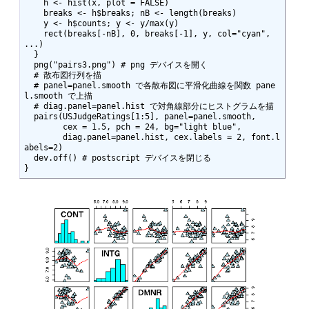
    h <- hist(x, plot = FALSE)

    breaks <- h$breaks; nB <- length(breaks)

    y <- h$counts; y <- y/max(y)

    rect(breaks[-nB], 0, breaks[-1], y, col="cyan", 
...)

  }

  png("pairs3.png") # png デバイスを開く

  # 散布図行列を描

  # panel=panel.smooth で各散布図に平滑化曲線を関数 pane
l.smooth で上描

  # diag.panel=panel.hist で対角線部分にヒストグラムを描

  pairs(USJudgeRatings[1:5], panel=panel.smooth,

        cex = 1.5, pch = 24, bg="light blue",

        diag.panel=panel.hist, cex.labels = 2, font.l
abels=2)

  dev.off() # postscript デバイスを閉じる

}