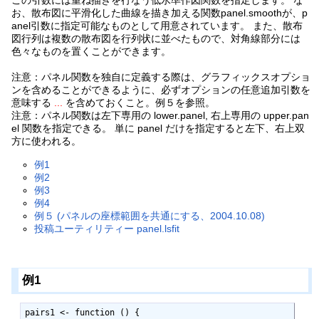
この引数には重ね描きを行なう低水準作図関数を指定します。 な
お、散布図に平滑化した曲線を描き加える関数panel.smoothが、p
anel引数に指定可能なものとして用意されています。 また、散布
図行列は複数の散布図を行列状に並べたもので、対角線部分には
色々なものを置くことができます。
注意：パネル関数を独自に定義する際は、グラフィックスオプショ
ンを含めることができるように、必ずオプションの任意追加引数を
意味する
...
を含めておくこと。例５を参照。
注意：パネル関数は左下専用の lower.panel, 右上専用の upper.pan
el 関数を指定できる。 単に panel だけを指定すると左下、右上双
方に使われる。
例1
例2
例3
例4
例５ (パネルの座標範囲を共通にする、2004.10.08)
投稿ユーティリティー panel.lsfit
例1
pairs1 <- function () {
