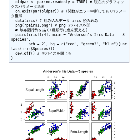
  oldpar <- par(no.readonly = TRUE) # 現在のグラフィッ
クスパラメータ退避

  on.exit(par(oldpar)) # (関数がエラー中断しても)パラメー
タ復帰

  data(iris) # 組み込みデータ iris 読み込み

  png("pairs1.png") # png デバイスを開

  # 散布図行列を描く(種類毎に色を変える)

  pairs(iris[1:4], main = "Anderson's Iris Data -- 3 
species",

        pch = 21, bg = c("red", "green3", "blue")[unc
lass(iris$Species)])

  dev.off() # デバイスを閉じる

}