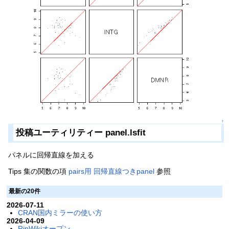
↑
投稿ユーティリティー panel.lsfit
パネルに回帰直線を加える
Tips 集の関数の項
pairs用 回帰直線つきpanel
参照
最新の20件
2026-07-11
CRAN国内ミラーの使い方
2026-04-09
RjpWikiオープン