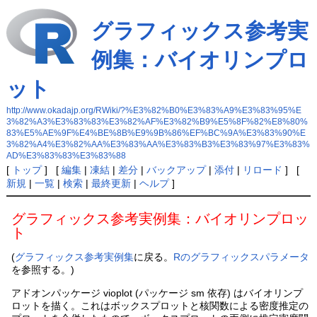
グラフィックス参考実
例集：バイオリンプロ
ット
http://www.okadajp.org/RWiki/?%E3%82%B0%E3%83%A9%E3%83%95%E
3%82%A3%E3%83%83%E3%82%AF%E3%82%B9%E5%8F%82%E8%80%
83%E5%AE%9F%E4%BE%8B%E9%9B%86%EF%BC%9A%E3%83%90%E
3%82%A4%E3%82%AA%E3%83%AA%E3%83%B3%E3%83%97%E3%83%
AD%E3%83%83%E3%83%88
[
トップ
] [
編集
|
凍結
|
差分
|
バックアップ
|
添付
|
リロード
] [
新規
|
一覧
|
検索
|
最終更新
|
ヘルプ
]
グラフィックス参考実例集：バイオリンプロッ
ト
(
グラフィックス参考実例集
に戻る。
Rのグラフィックスパラメータ
を参照する。)
アドオンパッケージ vioplot (パッケージ sm 依存) はバイオリンプ
ロットを描く。これはボックスプロットと核関数による密度推定の