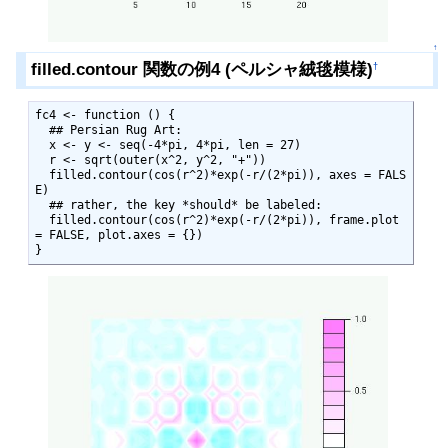
↑
filled.contour 関数の例4 (ペルシャ絨毯模様)
†
fc4 <- function () {

  ## Persian Rug Art:

  x <- y <- seq(-4*pi, 4*pi, len = 27)

  r <- sqrt(outer(x^2, y^2, "+"))

  filled.contour(cos(r^2)*exp(-r/(2*pi)), axes = FALS
E)

  ## rather, the key *should* be labeled:

  filled.contour(cos(r^2)*exp(-r/(2*pi)), frame.plot 
= FALSE, plot.axes = {})

}