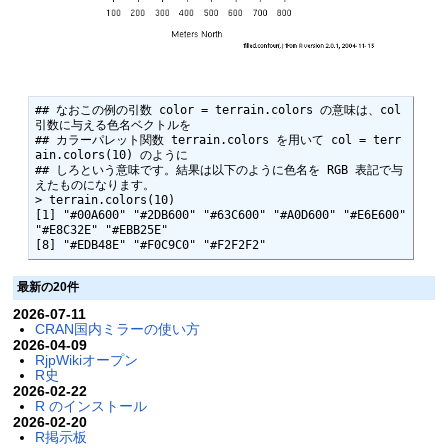
## なおこの例の引数 color = terrain.colors の意味は、col 
引数に与える色名ベクトルを

## カラーパレット関数 terrain.colors を用いて col = terr
ain.colors(10) のように

## しろという意味です。結果は以下のように色名を RGB 表記で与
えたものになります。

> terrain.colors(10)

[1] "#00A600" "#2DB600" "#63C600" "#A0D600" "#E6E600" 
"#E8C32E" "#EBB25E"

[8] "#EDB48E" "#F0C9C0" "#F2F2F2"
最新の20件
2026-07-11
CRAN国内ミラーの使い方
2026-04-09
RjpWikiオープン
R史
2026-02-22
R のインストール
2026-02-20
R掲示板