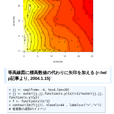
↑
等高線図に標高数値の代わりに矢印を加える (r-hel
p記事より, 2004.1.15)
†
> jj <- seq(from= -4, to=4,len=20)

> jj <- outer(jj,jj,function(x,y){x})+1i*outer(jj,jj,
function(x,y){y})

> f <- function(x){x^2}

> contour(Im(f(jj)), nlevels=44 , labels=c(">","<")) 
# 複素数の虚部のイメージ