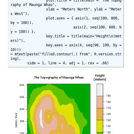
                 plot.title = title(main = "The Topog
raphy of Maunga Whau",

                 xlab = "Meters North", ylab = "Meter
s West"),

                 plot.axes = { axis(1, seq(100, 800, 
by = 100)),

                              axis(2, seq(100, 600, b
y = 100)) },

                 key.title = title(main="Height\n(met
ers)"),

                 key.axes = axis(4, seq(90, 190, by = 
10)))

> mtext(paste("filled.contour(.) from", R.version.str
ing),

        side = 1, line = 4, adj = 1, cex = .66)