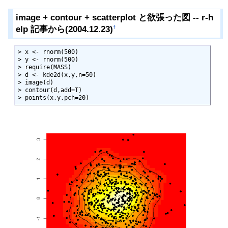
image + contour + scatterplot と欲張った図 -- r-h
elp 記事から(2004.12.23)
†
> x <- rnorm(500)

> y <- rnorm(500)

> require(MASS)

> d <- kde2d(x,y,n=50)

> image(d)

> contour(d,add=T)

> points(x,y,pch=20)