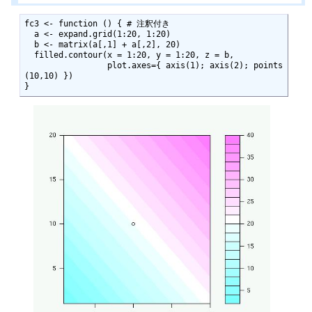
fc3 <- function () { # 注釈付き                                

  a <- expand.grid(1:20, 1:20)

  b <- matrix(a[,1] + a[,2], 20)

  filled.contour(x = 1:20, y = 1:20, z = b,

                 plot.axes={ axis(1); axis(2); points
(10,10) })

}