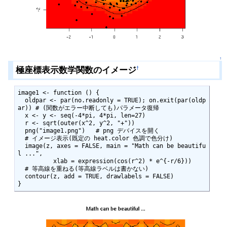
↑
極座標表示数学関数のイメージ
†
image1 <- function () {

  oldpar <- par(no.readonly = TRUE); on.exit(par(oldp
ar)) # (関数がエラー中断しても)パラメータ復帰

  x <- y <- seq(-4*pi, 4*pi, len=27)

  r <- sqrt(outer(x^2, y^2, "+"))

  png("image1.png")   # png デバイスを開く

  # イメージ表示(既定の heat.color 色調で色分け)

  image(z, axes = FALSE, main = "Math can be beautifu
l ...",

          xlab = expression(cos(r^2) * e^{-r/6}))

  # 等高線を重ねる(等高線ラベルは書かない)

  contour(z, add = TRUE, drawlabels = FALSE)

}