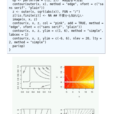
  op <- par(mfrow = c(2, 2))  #画面を４分割

  contour(outer(x, x), method = "edge", vfont = c("sa
ns serif", "plain"))

  z <- outer(x, sqrt(abs(x)), FUN = "/")

  z[!is.finite(z)] <- NA ## 不要かも知れない

  image(x, x, z)

  contour(x, x, z, col = "pink", add = TRUE, method = 
"edge", vfont = c("sans serif", "plain"))

  contour(x, x, z, ylim = c(1, 6), method = "simple", 
labcex = 1)

  contour(x, x, z, ylim = c(-6, 6), nlev = 20, lty = 
2, method = "simple")

  par(op)

}