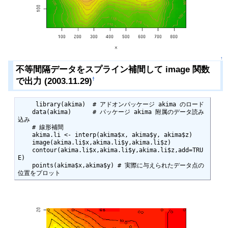
↑
不等間隔データをスプライン補間して image 関数
で出力 (2003.11.29)
†
     library(akima)  # アドオンパッケージ akima のロード

    data(akima)      # パッケージ akima 附属のデータ読み
込み

    # 線形補間

    akima.li <- interp(akima$x, akima$y, akima$z)

    image(akima.li$x,akima.li$y,akima.li$z)

    contour(akima.li$x,akima.li$y,akima.li$z,add=TRU
E)

    points(akima$x,akima$y) # 実際に与えられたデータ点の
位置をプロット