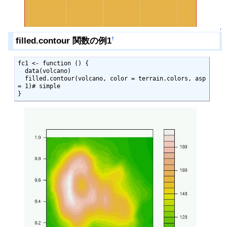
↑
filled.contour 関数の例1
†
fc1 <- function () {

  data(volcano)

  filled.contour(volcano, color = terrain.colors, asp 
= 1)# simple

}