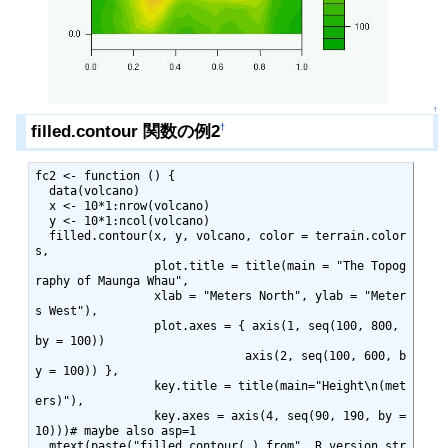
↑
filled.contour 関数の例2
†
fc2 <- function () {

  data(volcano)

  x <- 10*1:nrow(volcano)

  y <- 10*1:ncol(volcano)

  filled.contour(x, y, volcano, color = terrain.color
s,

                 plot.title = title(main = "The Topog
raphy of Maunga Whau",

                 xlab = "Meters North", ylab = "Meter
s West"),

                 plot.axes = { axis(1, seq(100, 800, 
by = 100))

                              axis(2, seq(100, 600, b
y = 100)) },

                 key.title = title(main="Height\n(met
ers)"),

                 key.axes = axis(4, seq(90, 190, by = 
10)))# maybe also asp=1

  mtext(paste("filled.contour(.) from", R.version.str