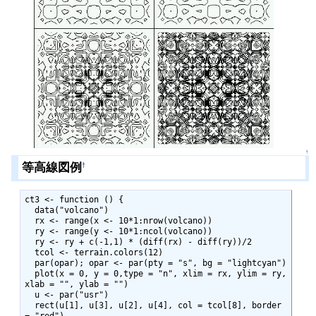
↑
等高線図例
†
ct3 <- function () {

  data("volcano")

  rx <- range(x <- 10*1:nrow(volcano))

  ry <- range(y <- 10*1:ncol(volcano))

  ry <- ry + c(-1,1) * (diff(rx) - diff(ry))/2

  tcol <- terrain.colors(12)

  par(opar); opar <- par(pty = "s", bg = "lightcyan")

  plot(x = 0, y = 0,type = "n", xlim = rx, ylim = ry, 
xlab = "", ylab = "")

  u <- par("usr")

  rect(u[1], u[3], u[2], u[4], col = tcol[8], border 
= "red")
