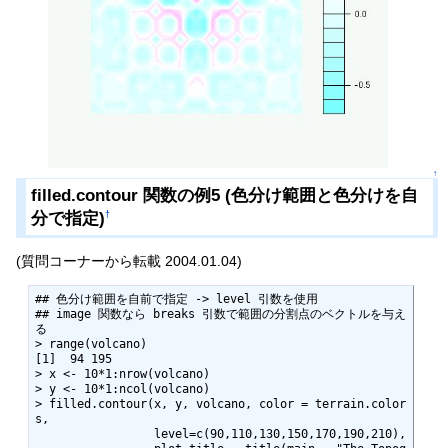
↑
filled.contour 関数の例5 (色分け範囲と色分けを自
分で指定)
†
(質問コーナーから転載 2004.01.04)
## 色分け範囲を自前で指定 -> level 引数を使用

## image 関数なら breaks 引数で範囲の分割点のベクトルを与え
る

> range(volcano)

[1]  94 195

> x <- 10*1:nrow(volcano)

> y <- 10*1:ncol(volcano) 

> filled.contour(x, y, volcano, color = terrain.color
s,  

                 level=c(90,110,130,150,170,190,210),
