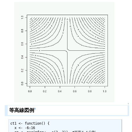
↑
等高線図例
†
ct1 <- function() {

  x <- -6:16
