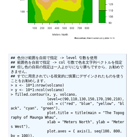
## 色分け範囲を自前で指定 -> level 引数を使用

## 範囲色を自前で指定 -> col 引数で色名文字列ベクトルを指定

## 但し色の自前の指定は一人よがりになり勝ちですから、お勧めで
きません。

## すでに用意されている視覚的に慎重にデザインされたものを使う
ことをお勧めします。

> x <- 10*1:nrow(volcano)

> y <- 10*1:ncol(volcano) 

> filled.contour(x, y, volcano,  

                 level=c(90,110,130,150,170,190,210),

                 col = c("red", "blue", "yellow", "bl
ack", "cyan", "green"),

                 plot.title = title(main = "The Topog
raphy of Maunga Whau",

                 xlab = "Meters North", ylab = "Meter
s West"),

                 plot.axes = { axis(1, seq(100, 800, 
by = 100)),
