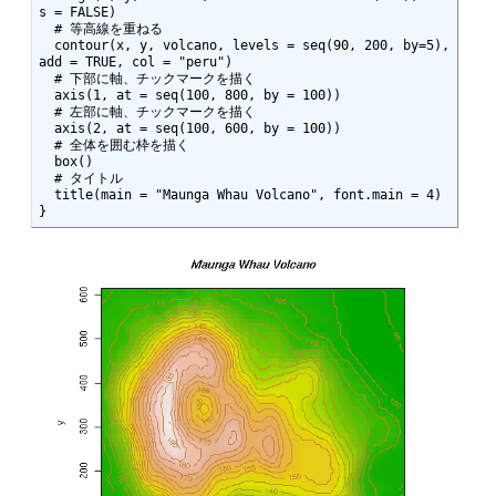
s = FALSE)

  # 等高線を重ねる

  contour(x, y, volcano, levels = seq(90, 200, by=5), 
add = TRUE, col = "peru")

  # 下部に軸、チックマークを描く

  axis(1, at = seq(100, 800, by = 100))

  # 左部に軸、チックマークを描く

  axis(2, at = seq(100, 600, by = 100))

  # 全体を囲む枠を描く

  box()

  # タイトル

  title(main = "Maunga Whau Volcano", font.main = 4)

}