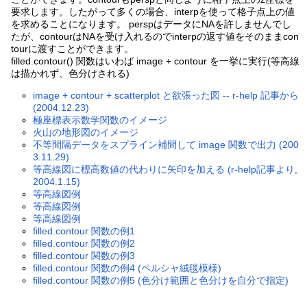
要求します。したがって多くの場合、interpを使って格子点上の値
を求めることになります。 perspはデータにNAを許しませんでし
たが、contourはNAを受け入れるのでinterpの返す値をそのままcon
tourに渡すことができます。
filled.contour() 関数はいわば image + contour を一挙に実行(等高線
は描かれず、色分けされる)
image + contour + scatterplot と欲張った図 -- r-help 記事から
(2004.12.23)
極座標表示数学関数のイメージ
火山の地形図のイメージ
不等間隔データをスプライン補間して image 関数で出力 (200
3.11.29)
等高線図に標高数値の代わりに矢印を加える (r-help記事より,
2004.1.15)
等高線図例
等高線図例
等高線図例
filled.contour 関数の例1
filled.contour 関数の例2
filled.contour 関数の例3
filled.contour 関数の例4 (ペルシャ絨毯模様)
filled.contour 関数の例5 (色分け範囲と色分けを自分で指定)