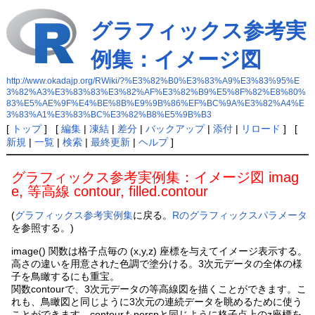
グラフィックス参考実
例集：イメージ図
http://www.okadajp.org/RWiki/?%E3%82%B0%E3%83%A9%E3%83%95%E
3%82%A3%E3%83%83%E3%82%AF%E3%82%B9%E5%8F%82%E8%80%
83%E5%AE%9F%E4%BE%8B%E9%9B%86%EF%BC%9A%E3%82%A4%E
3%83%A1%E3%83%BC%E3%82%B8%E5%9B%B3
[
トップ
] [
編集
|
凍結
|
差分
|
バックアップ
|
添付
|
リロード
] [
新規
|
一覧
|
検索
|
最終更新
|
ヘルプ
]
グラフィックス参考実例集：イメージ図 imag
e, 等高線 contour, filled.contour
(
グラフィックス参考実例集
に戻る。
Rのグラフィックスパラメータ
を参照する。)
image() 関数は格子点毎の (x,y,z) 座標を与えてイメージ表示する。
高さの違いを用意された色調で塗分ける。3次元データの全体の様
子を鳥瞰するにも重宝。
関数contourで、3次元データの等高線図を描くことができます。こ
れも、鳥瞰図と同じように3次元の連続データを眺めるために使う
ことができます。contourもperspと同じように格子点上のz座標を