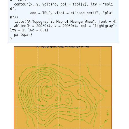
  contour(x, y, volcano, col = tcol[2], lty = "soli
d", 

          add = TRUE, vfont = c("sans serif", "plai
n"))

  title("A Topographic Map of Maunga Whau", font = 4)

  abline(h = 200*0:4, v = 200*0:4, col = "lightgray", 
lty = 2, lwd = 0.1)

  par(opar)

}