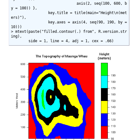
                              axis(2, seq(100, 600, b
y = 100)) },

                 key.title = title(main="Height\n(met
ers)"),

                 key.axes = axis(4, seq(90, 190, by = 
10)))

> mtext(paste("filled.contour(.) from", R.version.str
ing),

        side = 1, line = 4, adj = 1, cex = .66)