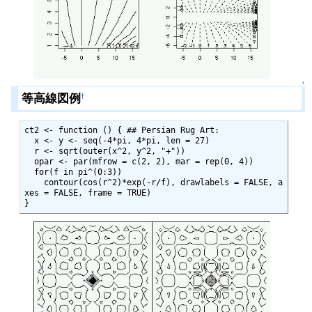
↑
等高線図例
†
ct2 <- function () { ## Persian Rug Art:

  x <- y <- seq(-4*pi, 4*pi, len = 27)

  r <- sqrt(outer(x^2, y^2, "+"))

  opar <- par(mfrow = c(2, 2), mar = rep(0, 4))

  for(f in pi^(0:3))

    contour(cos(r^2)*exp(-r/f), drawlabels = FALSE, a
xes = FALSE, frame = TRUE)

}