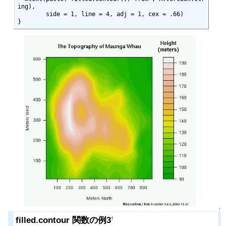
ing),

        side = 1, line = 4, adj = 1, cex = .66)

}
↑
filled.contour 関数の例3
†