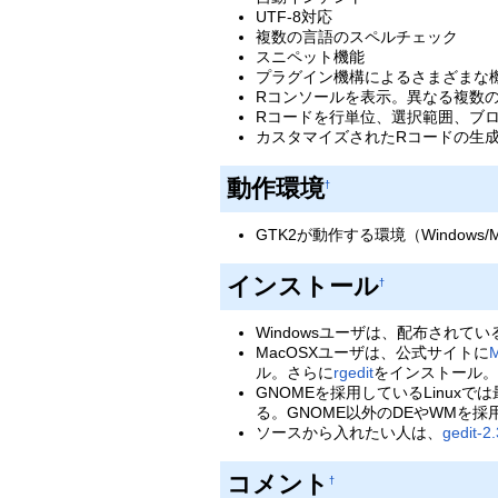
UTF-8対応
複数の言語のスペルチェック
スニペット機能
プラグイン機構によるさまざまな
Rコンソールを表示。異なる複数
Rコードを行単位、選択範囲、ブ
カスタマイズされたRコードの生
動作環境
†
GTK2が動作する環境（Windows/M
インストール
†
Windowsユーザは、配布されてい
MacOSXユーザは、公式サイトに
ル。さらに
rgedit
をインストール。
GNOMEを採用しているLinux
る。GNOME以外のDEやWMを
ソースから入れたい人は、
gedit-2.
コメント
†