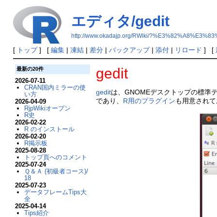
エディタ/gedit
http://www.okadajp.org/RWiki/?%E3%82%A8%E3
[
トップ
] [
編集
|
凍結
|
差分
|
バックアップ
|
添付
|
リロード
] [
gedit
最新の20件
2026-07-11
CRAN国内ミラーの使
gedit
は、GNOMEデスクトップの標準テ
い方
であり、
R用のプラグイン
も用意されて
2026-04-09
RjpWikiオープン
R史
2026-02-22
R のインストール
2026-02-20
R掲示板
2025-08-28
トップ頁へのコメント
2025-07-24
Ｑ＆Ａ (初級者コース)/
18
2025-07-23
データフレームTips大
全
2025-04-14
Tips紹介