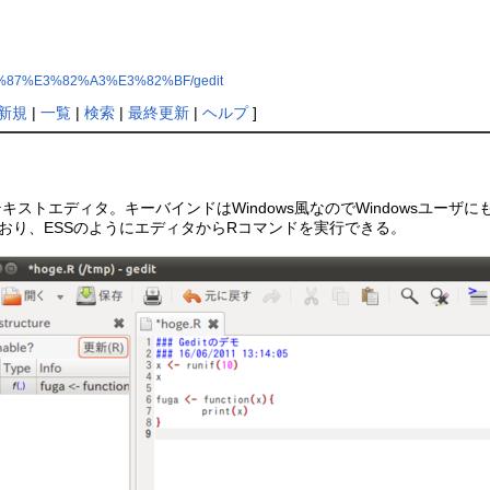
%83%87%E3%82%A3%E3%82%BF/gedit
新規
|
一覧
|
検索
|
最終更新
|
ヘルプ
]
キストエディタ。キーバインドはWindows風なのでWindowsユー
おり、ESSのようにエディタからRコマンドを実行できる。