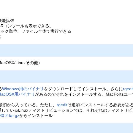
機能拡張
のRコンソールも表示できる。
ロック単位、ファイル全体で実行できる
成
acOSX/Linuxその他）
る
Windows用のバイナリ
をダウンロードしてインストール。さらに
rgedi
MacOSX用バイナリ
があるのでそれをインストールする。MacPortsユーザは
では最初から入っている。ただし、
rgedit
は追加インストールする必要があるだろう
採用しているLinuxディストリビューションでは、それぞれのディスト
30.2.tar.gz
からインストール