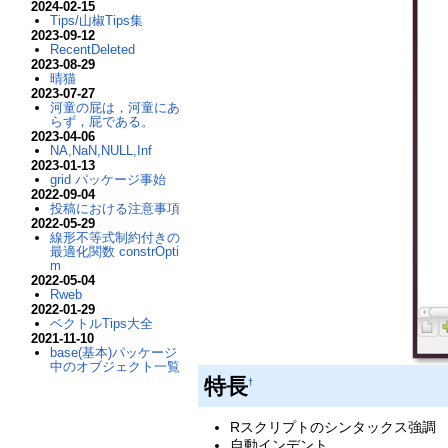
2024-02-15
Tips/山椒Tips集
2023-09-12
RecentDeleted
2023-08-29
晴猫
2023-07-27
河童の屁は，河童にあ
らず，屁である。
2023-04-06
NA,NaN,NULL,Inf
2023-01-13
grid パッケージ事始
2022-09-04
投稿における注意事項
2022-05-29
線形不等式制約付きの
最適化関数 constrOpti
m
2022-05-04
Rweb
2022-01-29
ベクトルTips大全
2021-11-10
base(基本)パッケージ
中のオブジェクト一覧
特長
†
Rスクリプトのシンタックス強調
自動インデント