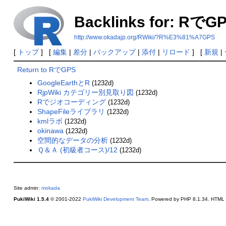
Backlinks for: RでG
http://www.okadajp.org/RWiki/?R%E3%81%A7GPS
[
トップ
] [
編集
|
差分
|
バックアップ
|
添付
|
リロード
] [
新規
|
Return to RでGPS
GoogleEarthとR
(1232d)
RjpWiki カテゴリー別見取り図
(1232d)
Rでジオコーディング
(1232d)
ShapeFileライブラリ
(1232d)
kmlラボ
(1232d)
okinawa
(1232d)
空間的なデータの分析
(1232d)
Ｑ＆Ａ (初級者コース)/12
(1232d)
Site admin:
mokada
PukiWiki 1.5.4
© 2001-2022
PukiWiki Development Team
. Powered by PHP 8.1.34. HTML c