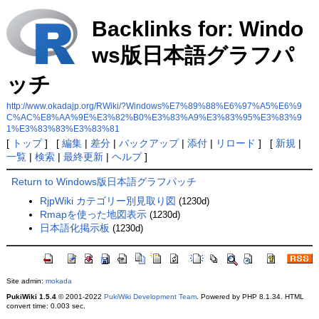
Backlinks for: Windo
ws版日本語グラフパ
ッチ
http://www.okadajp.org/RWiki/?Windows%E7%89%88%E6%97%A5%E6%9
C%AC%E8%AA%9E%E3%82%B0%E3%83%A9%E3%83%95%E3%83%9
1%E3%83%83%E3%83%81
[
トップ
] [
編集
|
差分
|
バックアップ
|
添付
|
リロード
] [
新規
|
一覧
|
検索
|
最終更新
|
ヘルプ
]
Return to Windows版日本語グラフパッチ
RjpWiki カテゴリー別見取り図
(1230d)
Rmapを使った地図表示
(1230d)
日本語化掲示板
(1230d)
Site admin:
mokada
PukiWiki 1.5.4
© 2001-2022
PukiWiki Development Team
. Powered by PHP 8.1.34. HTML
convert time: 0.003 sec.