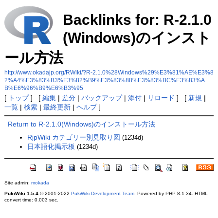
Backlinks for: R-2.1.0
(Windows)のインスト
ール方法
http://www.okadajp.org/RWiki/?R-2.1.0%28Windows%29%E3%81%AE%E3%8
2%A4%E3%83%B3%E3%82%B9%E3%83%88%E3%83%BC%E3%83%A
B%E6%96%B9%E6%B3%95
[
トップ
] [
編集
|
差分
|
バックアップ
|
添付
|
リロード
] [
新規
|
一覧
|
検索
|
最終更新
|
ヘルプ
]
Return to R-2.1.0(Windows)のインストール方法
RjpWiki カテゴリー別見取り図
(1234d)
日本語化掲示板
(1234d)
Site admin:
mokada
PukiWiki 1.5.4
© 2001-2022
PukiWiki Development Team
. Powered by PHP 8.1.34. HTML
convert time: 0.003 sec.