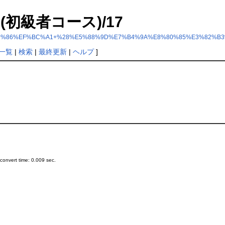
＆Ａ (初級者コース)/17
1%EF%BC%86%EF%BC%A1+%28%E5%88%9D%E7%B4%9A%E8%80%85%E3%82%
一覧
|
検索
|
最終更新
|
ヘルプ
]
onvert time: 0.009 sec.