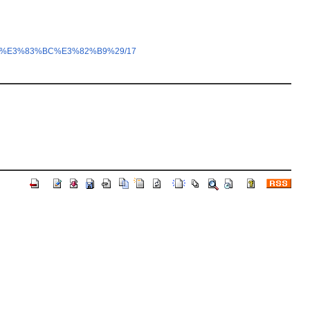
B3%E3%83%BC%E3%82%B9%29/17