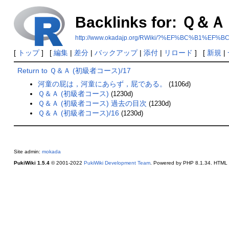
Backlinks for: Ｑ
http://www.okadajp.org/RWiki/?%EF%BC%B
[
トップ
] [
編集
|
差分
|
バックアップ
|
添付
|
リロード
] [
新規
|
Return to Ｑ＆Ａ (初級者コース)/17
河童の屁は，河童にあらず，屁である。
(1106d)
Ｑ＆Ａ (初級者コース)
(1230d)
Ｑ＆Ａ (初級者コース) 過去の目次
(1230d)
Ｑ＆Ａ (初級者コース)/16
(1230d)
Site admin:
mokada
PukiWiki 1.5.4
© 2001-2022
PukiWiki Development Team
. Powered by PHP 8.1.34. HTML c