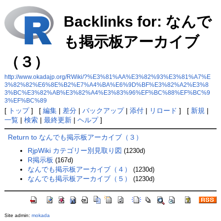
Backlinks for: なんで
も掲示板アーカイブ
（３）
http://www.okadajp.org/RWiki/?%E3%81%AA%E3%82%93%E3%81%A7%E
3%82%82%E6%8E%B2%E7%A4%BA%E6%9D%BF%E3%82%A2%E3%8
3%BC%E3%82%AB%E3%82%A4%E3%83%96%EF%BC%88%EF%BC%9
3%EF%BC%89
[
トップ
] [
編集
|
差分
|
バックアップ
|
添付
|
リロード
] [
新規
|
一覧
|
検索
|
最終更新
|
ヘルプ
]
Return to なんでも掲示板アーカイブ（３）
RjpWiki カテゴリー別見取り図
(1230d)
R掲示板
(167d)
なんでも掲示板アーカイブ（４）
(1230d)
なんでも掲示板アーカイブ（５）
(1230d)
Site admin:
mokada