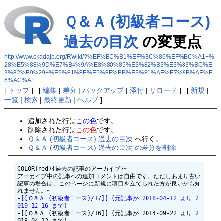
Ｑ＆Ａ (初級者コース)
過去の目次
の変更点
http://www.okadajp.org/RWiki/?%EF%BC%B1%EF%BC%86%EF%BC%A1+%
28%E5%88%9D%E7%B4%9A%E8%80%85%E3%82%B3%E3%83%BC%E
3%82%B9%29+%E9%81%8E%E5%8E%BB%E3%81%AE%E7%9B%AE%E
6%AC%A1
[
トップ
] [
編集
|
差分
|
バックアップ
|
添付
|
リロード
] [
新規
|
一覧
|
検索
|
最終更新
|
ヘルプ
]
追加された行は
この色
です。
削除された行は
この色
です。
Ｑ＆Ａ (初級者コース) 過去の目次
へ行く。
Ｑ＆Ａ (初級者コース) 過去の目次 の差分を削除
COLOR(red){過去の記事のアーカイブ}~

アーカイブ中の記事への追加コメントは自由です。ただしあまり古い
記事の場合は、このページに新規に項目を立てられた方が良いかも知
-[[Ｑ＆Ａ (初級者コース)/17]] (元記事が 2018-04-12 より 2
019-12-16 まで)
-[[Ｑ＆Ａ (初級者コース)/16]] (元記事が 2014-09-22 より 2
018-04-12 まで)
