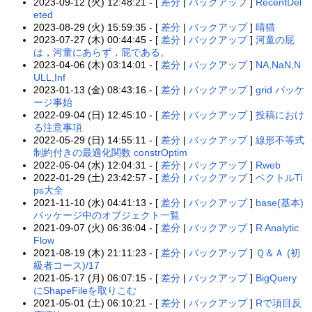
2023-09-12 (火) 12:48:21 - [
差分
|
バックアップ
]
RecentDel
eted
2023-08-29 (火) 15:59:35 - [
差分
|
バックアップ
]
晴猫
2023-07-27 (木) 00:44:45 - [
差分
|
バックアップ
]
河童の屁
は，河童にあらず，屁である。
2023-04-06 (木) 03:14:01 - [
差分
|
バックアップ
]
NA,NaN,N
ULL,Inf
2023-01-13 (金) 08:43:16 - [
差分
|
バックアップ
]
grid パッケ
ージ事始
2022-09-04 (日) 12:45:10 - [
差分
|
バックアップ
]
投稿におけ
る注意事項
2022-05-29 (日) 14:55:11 - [
差分
|
バックアップ
]
線形不等式
制約付きの最適化関数 constrOptim
2022-05-04 (水) 12:04:31 - [
差分
|
バックアップ
]
Rweb
2022-01-29 (土) 23:42:57 - [
差分
|
バックアップ
]
ベクトルTi
ps大全
2021-11-10 (水) 04:41:13 - [
差分
|
バックアップ
]
base(基本)
パッケージ中のオブジェクト一覧
2021-09-07 (火) 06:36:04 - [
差分
|
バックアップ
]
R Analytic
Flow
2021-08-19 (木) 21:11:23 - [
差分
|
バックアップ
]
Ｑ＆Ａ (初
級者コース)/17
2021-05-17 (月) 06:07:15 - [
差分
|
バックアップ
]
BigQuery
にShapeFileを取りこむ
2021-05-01 (土) 06:10:21 - [
差分
|
バックアップ
]
Rで項目反