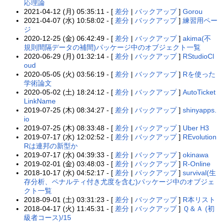
応理論
2021-04-12 (月) 05:35:11 - [
差分
|
バックアップ
]
Gorou
2021-04-07 (水) 10:58:02 - [
差分
|
バックアップ
]
練習用ペー
ジ
2020-12-25 (金) 06:42:49 - [
差分
|
バックアップ
]
akima(不
規則間隔データの補間)パッケージ中のオブジェクト一覧
2020-06-29 (月) 01:32:14 - [
差分
|
バックアップ
]
RStudioCl
oud
2020-05-05 (火) 03:56:19 - [
差分
|
バックアップ
]
Rを使った
学術論文
2020-05-02 (土) 18:24:12 - [
差分
|
バックアップ
]
AutoTicket
LinkName
2019-07-25 (木) 08:34:27 - [
差分
|
バックアップ
]
shinyapps.
io
2019-07-25 (木) 08:33:48 - [
差分
|
バックアップ
]
Uber H3
2019-07-17 (水) 12:02:52 - [
差分
|
バックアップ
]
REvolution
Rは連邦の新型か
2019-07-17 (水) 04:39:33 - [
差分
|
バックアップ
]
okinawa
2019-02-01 (金) 03:48:03 - [
差分
|
バックアップ
]
R-Online
2018-10-17 (水) 04:52:17 - [
差分
|
バックアップ
]
survival(生
存分析、ペナルティ付き尤度を含む)パッケージ中のオブジェ
クト一覧
2018-09-01 (土) 03:31:23 - [
差分
|
バックアップ
]
R本リスト
2018-04-17 (火) 11:45:31 - [
差分
|
バックアップ
]
Ｑ＆Ａ (初
級者コース)/15