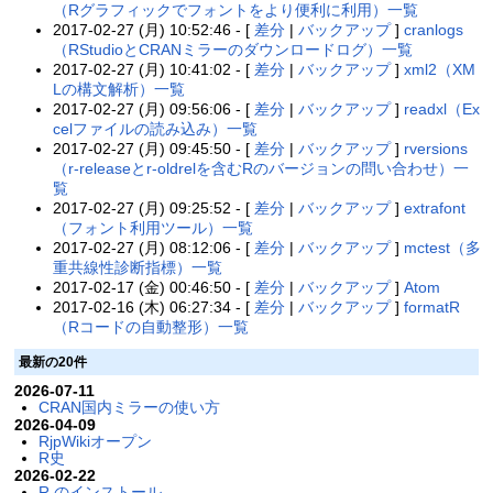
（Rグラフィックでフォントをより便利に利用）一覧
2017-02-27 (月) 10:52:46 - [
差分
|
バックアップ
]
cranlogs
（RStudioとCRANミラーのダウンロードログ）一覧
2017-02-27 (月) 10:41:02 - [
差分
|
バックアップ
]
xml2（XM
Lの構文解析）一覧
2017-02-27 (月) 09:56:06 - [
差分
|
バックアップ
]
readxl（Ex
celファイルの読み込み）一覧
2017-02-27 (月) 09:45:50 - [
差分
|
バックアップ
]
rversions
（r-releaseとr-oldrelを含むRのバージョンの問い合わせ）一
覧
2017-02-27 (月) 09:25:52 - [
差分
|
バックアップ
]
extrafont
（フォント利用ツール）一覧
2017-02-27 (月) 08:12:06 - [
差分
|
バックアップ
]
mctest（多
重共線性診断指標）一覧
2017-02-17 (金) 00:46:50 - [
差分
|
バックアップ
]
Atom
2017-02-16 (木) 06:27:34 - [
差分
|
バックアップ
]
formatR
（Rコードの自動整形）一覧
最新の20件
2026-07-11
CRAN国内ミラーの使い方
2026-04-09
RjpWikiオープン
R史
2026-02-22
R のインストール