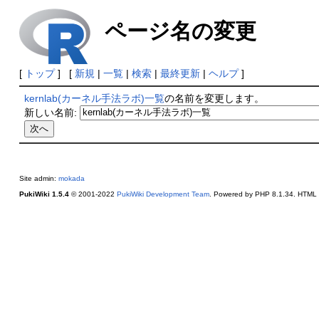
ページ名の変更
[
トップ
] [
新規
|
一覧
|
検索
|
最終更新
|
ヘルプ
]
kernlab(カーネル手法ラボ)一覧
の名前を変更します。
新しい名前:
Site admin:
mokada
PukiWiki 1.5.4
© 2001-2022
PukiWiki Development Team
. Powered by PHP 8.1.34. HTML c