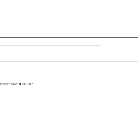
onvert time: 0.019 sec.