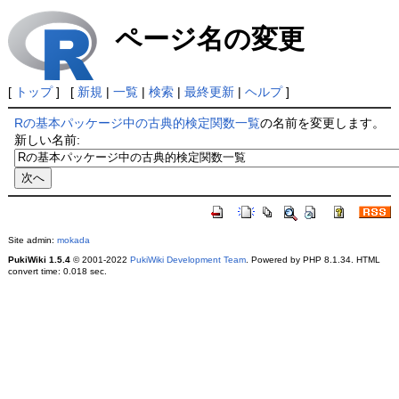
ページ名の変更
[
トップ
] [
新規
|
一覧
|
検索
|
最終更新
|
ヘルプ
]
Rの基本パッケージ中の古典的検定関数一覧
の名前を変更します。
新しい名前:
Site admin:
mokada
PukiWiki 1.5.4
© 2001-2022
PukiWiki Development Team
. Powered by PHP 8.1.34. HTML
convert time: 0.018 sec.