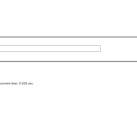
onvert time: 0.028 sec.