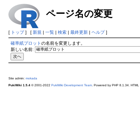
ページ名の変更
[
トップ
] [
新規
|
一覧
|
検索
|
最終更新
|
ヘルプ
]
確率紙プロット
の名前を変更します。
新しい名前:
Site admin:
mokada
PukiWiki 1.5.4
© 2001-2022
PukiWiki Development Team
. Powered by PHP 8.1.34. HTML c