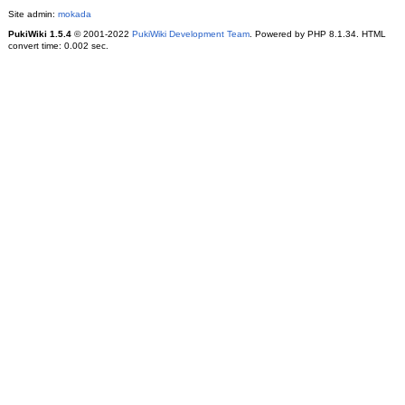
Site admin:
mokada
PukiWiki 1.5.4
© 2001-2022
PukiWiki Development Team
. Powered by PHP 8.1.34. HTML
convert time: 0.002 sec.