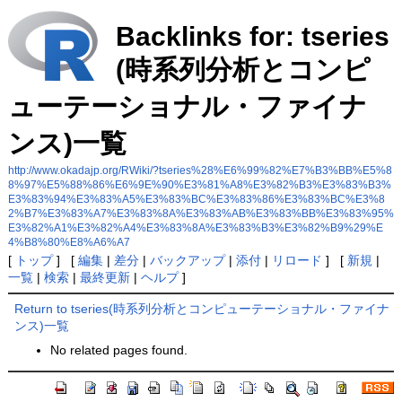
Backlinks for: tseries
(時系列分析とコンピ
ューテーショナル・ファイナ
ンス)一覧
http://www.okadajp.org/RWiki/?tseries%28%E6%99%82%E7%B3%BB%E5%8
8%97%E5%88%86%E6%9E%90%E3%81%A8%E3%82%B3%E3%83%B3%
E3%83%94%E3%83%A5%E3%83%BC%E3%83%86%E3%83%BC%E3%8
2%B7%E3%83%A7%E3%83%8A%E3%83%AB%E3%83%BB%E3%83%95%
E3%82%A1%E3%82%A4%E3%83%8A%E3%83%B3%E3%82%B9%29%E
4%B8%80%E8%A6%A7
[
トップ
] [
編集
|
差分
|
バックアップ
|
添付
|
リロード
] [
新規
|
一覧
|
検索
|
最終更新
|
ヘルプ
]
Return to tseries(時系列分析とコンピューテーショナル・ファイナ
ンス)一覧
No related pages found.