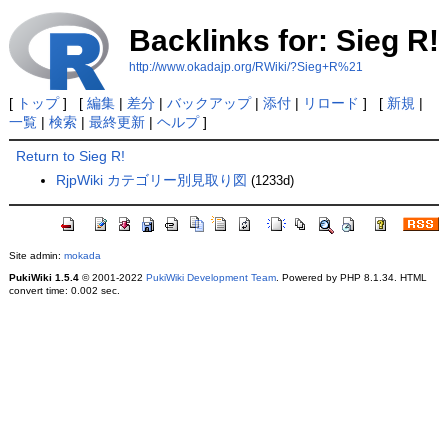
Backlinks for: Sieg R!
http://www.okadajp.org/RWiki/?Sieg+R%21
[
トップ
] [
編集
|
差分
|
バックアップ
|
添付
|
リロード
] [
新規
|
一覧
|
検索
|
最終更新
|
ヘルプ
]
Return to Sieg R!
RjpWiki カテゴリー別見取り図
(1233d)
Site admin:
mokada
PukiWiki 1.5.4
© 2001-2022
PukiWiki Development Team
. Powered by PHP 8.1.34. HTML
convert time: 0.002 sec.